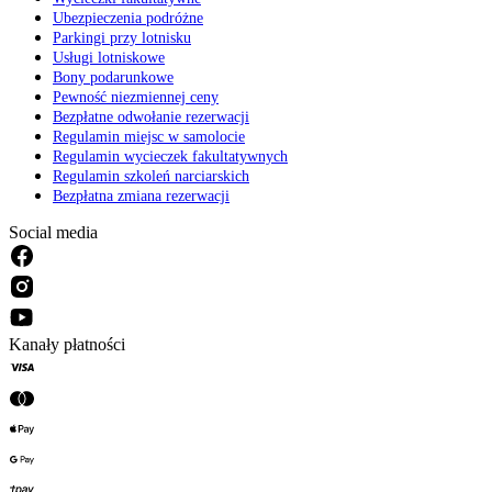
Ubezpieczenia podróżne
Parkingi przy lotnisku
Usługi lotniskowe
Bony podarunkowe
Pewność niezmiennej ceny
Bezpłatne odwołanie rezerwacji
Regulamin miejsc w samolocie
Regulamin wycieczek fakultatywnych
Regulamin szkoleń narciarskich
Bezpłatna zmiana rezerwacji
Social media
Kanały płatności