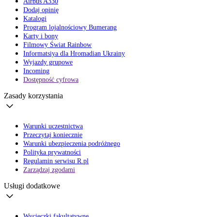
Airbus A330
Dodaj opinię
Katalogi
Program lojalnościowy Bumerang
Karty i bony
Filmowy Świat Rainbow
Informatsiya dla Hromadian Ukrainy
Wyjazdy grupowe
Incoming
Dostępność cyfrowa
Zasady korzystania
Warunki uczestnictwa
Przeczytaj koniecznie
Warunki ubezpieczenia podróżnego
Polityka prywatności
Regulamin serwisu R.pl
Zarządzaj zgodami
Usługi dodatkowe
Wycieczki fakultatywne