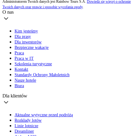
Administratorem Twoich danych jest Rainbow Tours S.A.
Dowiedz się więcej o ochronie
Twoich danych oraz prawie i sposobie wycofania zgody
.
O nas
Kim jesteśmy
Dla prasy
Dla inwestorów
Bezpieczne wakacje
Praca
Praca w IT
Szkolenia turystyczne
Kontakt
Standardy Ochrony Małoletnich
Nasze hotele
Biura
Dla klientów
Aktualne wytyczne przed podróżą
Rozkłady lotów
Linie lotnicze
Dreamliner