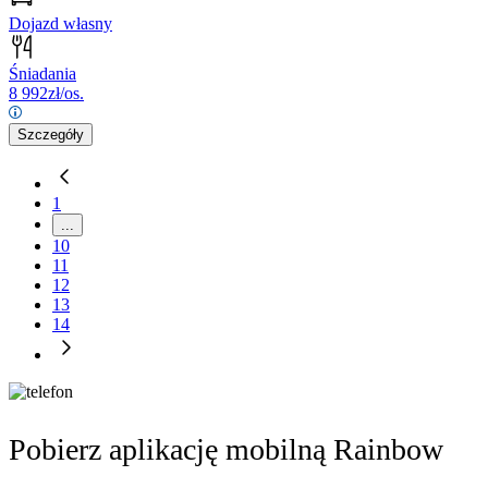
Dojazd własny
Śniadania
8 992
zł/os.
Szczegóły
1
...
10
11
12
13
14
Pobierz aplikację mobilną Rainbow