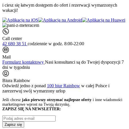
i ciesz się łatwym dostępem do ofert i rezerwacji wymarzonych
wakacji!
Call center
42 680 38 51
codziennie
w godz. 8:00-22:00
Mail
Formularz kontaktowy
Nasi konsultanci są do Twojej dyspozycji 7
dni w tygodniu
Biura Rainbow
Odwiedź jedno z ponad
100 biur Rainbow
w całej Polsce i
zarezerwuj swój
wymarzony urlop
Jeśli chcesz
jako pierwszy otrzymać najlepsze oferty
i inne wiadomości
marketingowe wprost na Twoją skrzynkę,
ZAPISZ SIĘ NA NEWSLETTER:
Zapisz się