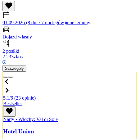
01.09.2026 (8 dni / 7 noclegów)
inne terminy
Dojazd własny
2 posiłki
2 233
zł/os.
Szczegóły
5.1/6
(23 opinie)
Bestseller
Narty
•
Włochy: Val di Sole
Hotel Union