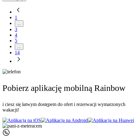
1
...
3
4
5
...
14
Pobierz aplikację mobilną Rainbow
i ciesz się łatwym dostępem do ofert i rezerwacji wymarzonych
wakacji!