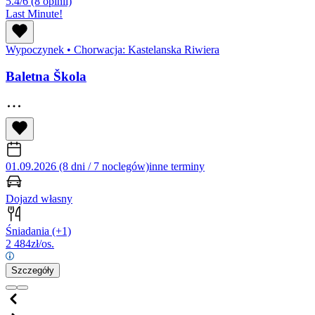
5.4/6
(8 opinii)
Last Minute!
Wypoczynek
•
Chorwacja: Kastelanska Riwiera
Baletna Škola
01.09.2026 (8 dni / 7 noclegów)
inne terminy
Dojazd własny
Śniadania
(+1)
2 484
zł/os.
Szczegóły