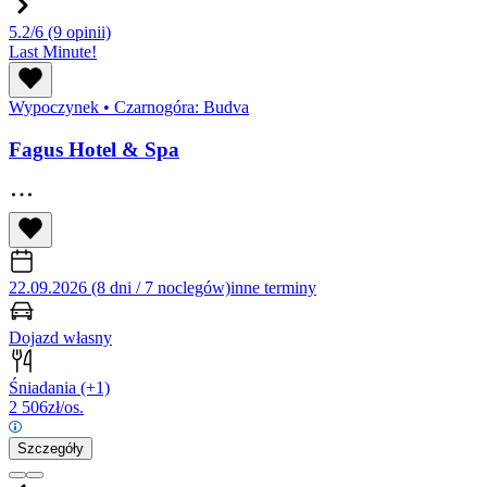
5.2/6
(9 opinii)
Last Minute!
Wypoczynek
•
Czarnogóra: Budva
Fagus Hotel & Spa
22.09.2026 (8 dni / 7 noclegów)
inne terminy
Dojazd własny
Śniadania
(+1)
2 506
zł/os.
Szczegóły