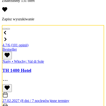
Znaleźliśmy 131 ofert
Zapisz wyszukiwanie
4.7/6
(101 opinii)
Bestseller
Narty
•
Włochy: Val di Sole
TH 1400 Hotel
27.02.2027 (8 dni / 7 noclegów)
inne terminy