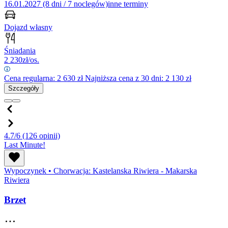
16.01.2027 (8 dni / 7 noclegów)
inne terminy
Dojazd własny
Śniadania
2 230
zł/os.
Cena regularna:
2 630
zł
Najniższa cena z 30 dni: 2 130 zł
Szczegóły
4.7/6
(126 opinii)
Last Minute!
Wypoczynek
•
Chorwacja: Kastelanska Riwiera - Makarska
Riwiera
Brzet