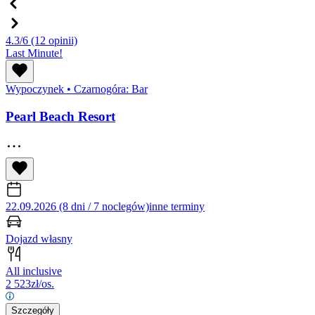
4.3/6
(12 opinii)
Last Minute!
Wypoczynek
•
Czarnogóra: Bar
Pearl Beach Resort
22.09.2026 (8 dni / 7 noclegów)
inne terminy
Dojazd własny
All inclusive
2 523
zł/os.
Szczegóły