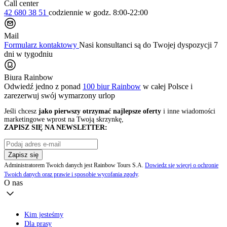
Call center
42 680 38 51
codziennie
w godz. 8:00-22:00
Mail
Formularz kontaktowy
Nasi konsultanci są do Twojej dyspozycji 7
dni w tygodniu
Biura Rainbow
Odwiedź jedno z ponad
100 biur Rainbow
w całej Polsce i
zarezerwuj swój
wymarzony urlop
Jeśli chcesz
jako pierwszy otrzymać najlepsze oferty
i inne wiadomości
marketingowe wprost na Twoją skrzynkę,
ZAPISZ SIĘ NA NEWSLETTER:
Zapisz się
Administratorem Twoich danych jest Rainbow Tours S.A.
Dowiedz się więcej o ochronie
Twoich danych oraz prawie i sposobie wycofania zgody
.
O nas
Kim jesteśmy
Dla prasy