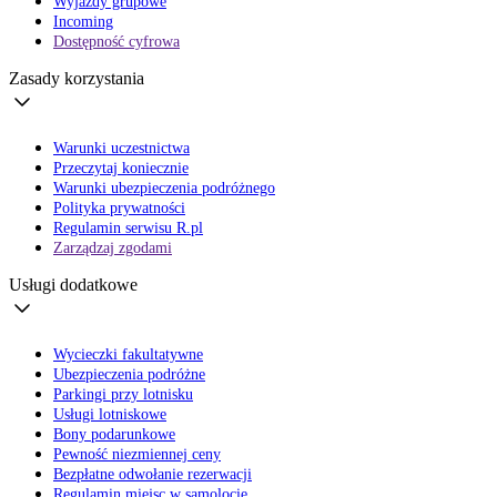
Wyjazdy grupowe
Incoming
Dostępność cyfrowa
Zasady korzystania
Warunki uczestnictwa
Przeczytaj koniecznie
Warunki ubezpieczenia podróżnego
Polityka prywatności
Regulamin serwisu R.pl
Zarządzaj zgodami
Usługi dodatkowe
Wycieczki fakultatywne
Ubezpieczenia podróżne
Parkingi przy lotnisku
Usługi lotniskowe
Bony podarunkowe
Pewność niezmiennej ceny
Bezpłatne odwołanie rezerwacji
Regulamin miejsc w samolocie