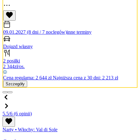
09.01.2027 (8 dni / 7 noclegów)
inne terminy
Dojazd własny
2 posiłki
2 344
zł/os.
Cena regularna:
2 644
zł
Najniższa cena z 30 dni: 2 213 zł
Szczegóły
5.5/6
(6 opinii)
Narty
•
Włochy: Val di Sole