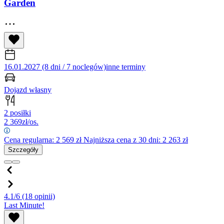
Garden
16.01.2027 (8 dni / 7 noclegów)
inne terminy
Dojazd własny
2 posiłki
2 369
zł/os.
Cena regularna:
2 569
zł
Najniższa cena z 30 dni: 2 263 zł
Szczegóły
4.1/6
(18 opinii)
Last Minute!