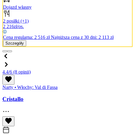
Dojazd własny
2 posiłki
(+1)
2 216
zł/os.
Cena regularna:
2 516
zł
Najniższa cena z 30 dni: 2 113 zł
Szczegóły
4.4/6
(8 opinii)
Narty
•
Włochy: Val di Fassa
Cristallo