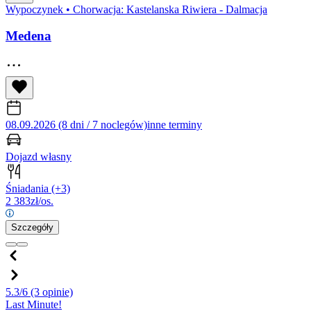
Wypoczynek
•
Chorwacja: Kastelanska Riwiera - Dalmacja
Medena
08.09.2026 (8 dni / 7 noclegów)
inne terminy
Dojazd własny
Śniadania
(+3)
2 383
zł/os.
Szczegóły
5.3/6
(3 opinie)
Last Minute!