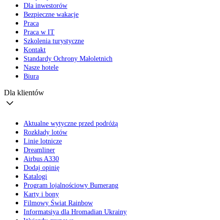
Dla inwestorów
Bezpieczne wakacje
Praca
Praca w IT
Szkolenia turystyczne
Kontakt
Standardy Ochrony Małoletnich
Nasze hotele
Biura
Dla klientów
Aktualne wytyczne przed podróżą
Rozkłady lotów
Linie lotnicze
Dreamliner
Airbus A330
Dodaj opinię
Katalogi
Program lojalnościowy Bumerang
Karty i bony
Filmowy Świat Rainbow
Informatsiya dla Hromadian Ukrainy