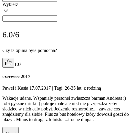
Wybierz
6.0/6
Czy ta opinia była pomocna?
107
czerwiec 2017
Paweł i Kasia 17.07.2017
| Tagi: 26-35 lat, z rodziną
Wakacje udane. Wspanialy personel zwlaszcza barman Andreas :)
robi pyszne drinki :) pokoje małe ale nikt nie przyjezdza zeby
siedziec w nich caly pobyt. Jedzenie roznorodne.... zawsze cos
znajdziemy dla siebie. Plus za bus hotelowy który dowoził gosci do
plazy . Minus to droga z lotniska ...troche dluga .