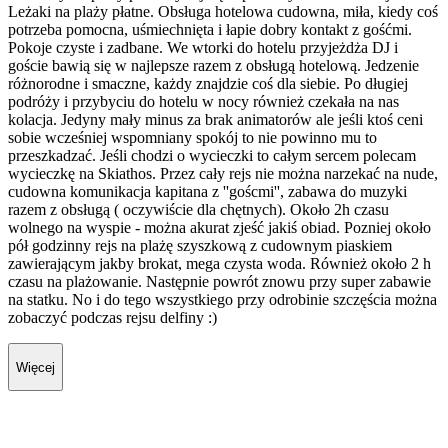
Leżaki na plaży płatne. Obsługa hotelowa cudowna, miła, kiedy coś
potrzeba pomocna, uśmiechnięta i łapie dobry kontakt z gośćmi.
Pokoje czyste i zadbane. We wtorki do hotelu przyjeżdża DJ i
goście bawią się w najlepsze razem z obsługą hotelową. Jedzenie
różnorodne i smaczne, każdy znajdzie coś dla siebie. Po długiej
podróży i przybyciu do hotelu w nocy również czekała na nas
kolacja. Jedyny mały minus za brak animatorów ale jeśli ktoś ceni
sobie wcześniej wspomniany spokój to nie powinno mu to
przeszkadzać. Jeśli chodzi o wycieczki to całym sercem polecam
wycieczkę na Skiathos. Przez cały rejs nie można narzekać na nude,
cudowna komunikacja kapitana z ''goścmi'', zabawa do muzyki
razem z obsługą ( oczywiście dla chętnych). Około 2h czasu
wolnego na wyspie - można akurat zjeść jakiś obiad. Pozniej około
pół godzinny rejs na plażę szyszkową z cudownym piaskiem
zawierającym jakby brokat, mega czysta woda. Również około 2 h
czasu na plażowanie. Następnie powrót znowu przy super zabawie
na statku. No i do tego wszystkiego przy odrobinie szczęścia można
zobaczyć podczas rejsu delfiny :)
Więcej