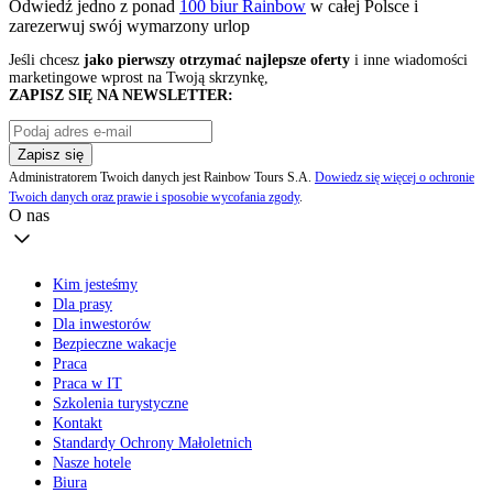
Odwiedź jedno z ponad
100 biur Rainbow
w całej Polsce i
zarezerwuj swój
wymarzony urlop
Jeśli chcesz
jako pierwszy otrzymać najlepsze oferty
i inne wiadomości
marketingowe wprost na Twoją skrzynkę,
ZAPISZ SIĘ NA NEWSLETTER:
Zapisz się
Administratorem Twoich danych jest Rainbow Tours S.A.
Dowiedz się więcej o ochronie
Twoich danych oraz prawie i sposobie wycofania zgody
.
O nas
Kim jesteśmy
Dla prasy
Dla inwestorów
Bezpieczne wakacje
Praca
Praca w IT
Szkolenia turystyczne
Kontakt
Standardy Ochrony Małoletnich
Nasze hotele
Biura