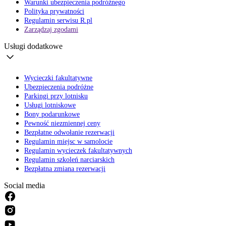
Warunki ubezpieczenia podróżnego
Polityka prywatności
Regulamin serwisu R.pl
Zarządzaj zgodami
Usługi dodatkowe
Wycieczki fakultatywne
Ubezpieczenia podróżne
Parkingi przy lotnisku
Usługi lotniskowe
Bony podarunkowe
Pewność niezmiennej ceny
Bezpłatne odwołanie rezerwacji
Regulamin miejsc w samolocie
Regulamin wycieczek fakultatywnych
Regulamin szkoleń narciarskich
Bezpłatna zmiana rezerwacji
Social media