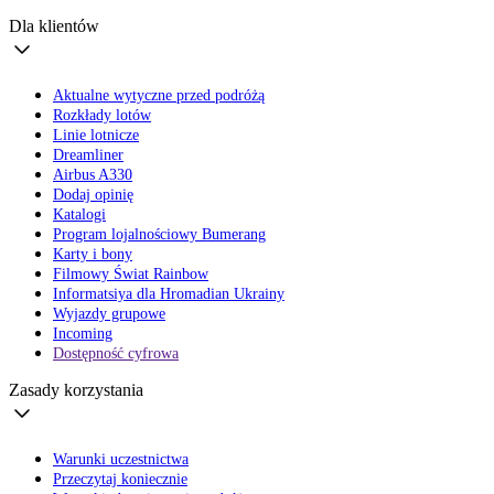
Dla klientów
Aktualne wytyczne przed podróżą
Rozkłady lotów
Linie lotnicze
Dreamliner
Airbus A330
Dodaj opinię
Katalogi
Program lojalnościowy Bumerang
Karty i bony
Filmowy Świat Rainbow
Informatsiya dla Hromadian Ukrainy
Wyjazdy grupowe
Incoming
Dostępność cyfrowa
Zasady korzystania
Warunki uczestnictwa
Przeczytaj koniecznie