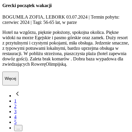
Grecki początek wakacji
BOGUMILA ZOFIA, LEBORK 03.07.2024
| Termin pobytu:
czerwiec 2024
| Tagi: 56-65 lat, w parze
Hotel na wzgórzu, pięknie położony, spokojna okolica. Piękne
widoki na morze Egejskie i pasmo górskie oraz zamek. Duży resort
z przytulnymi i czystymi pokojami, miła obsługa. Jedzenie smaczne,
z typowymi potrawami lokalnymi, bardzo uprzejma obsługa w
restauracji. W pobliżu strzeżona, piaszczysta plaża (hotel zapewnia
dowóz gości). Zaleta brak komarów . Dobra baza wypadowa dla
zwiedzających RoweręOlimpijską.
Więcej
1
2
3
4
5
...