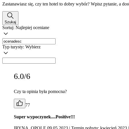
Zastanawiasz się, czy ten hotel to dobry wybór? Wpisz pytanie, a do
Szukaj
Sortuj:
Najlepiej oceniane
Typ turysty:
Wybierz
6.0/6
Czy ta opinia była pomocna?
77
Super wypoczynek....Positive!!!
IRYNA, OPOLE 09.05.2023
| Termin pobytu: kwiecień 2023
|