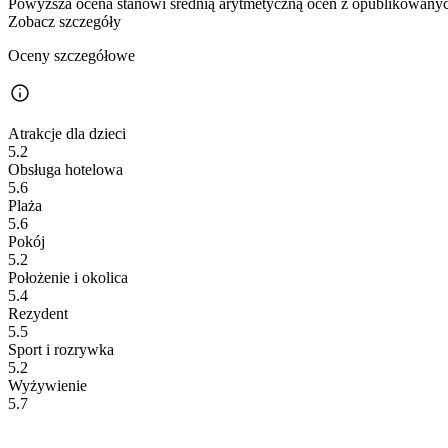
Powyższa ocena stanowi średnią arytmetyczną ocen z opublikowanych
Zobacz szczegóły
Oceny szczegółowe
Atrakcje dla dzieci
5.2
Obsługa hotelowa
5.6
Plaża
5.6
Pokój
5.2
Położenie i okolica
5.4
Rezydent
5.5
Sport i rozrywka
5.2
Wyżywienie
5.7