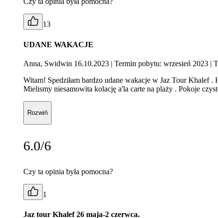
Czy ta opinia była pomocna?
13
UDANE WAKACJE
Anna, Swidwin 16.10.2023
| Termin pobytu: wrzesień 2023
| T
Witam! Spedziłam bardzo udane wakacje w Jaz Tour Khalef . H
Mielismy niesamowita kolację a'la carte na plaży . Pokoje czys
Rozwiń
6.0/6
Czy ta opinia była pomocna?
1
Jaz tour Khalef 26 maja-2 czerwca.