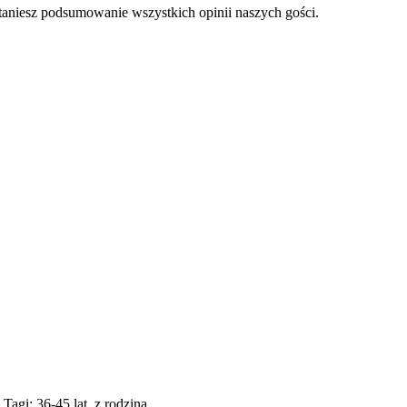
staniesz podsumowanie wszystkich opinii naszych gości.
 Tagi: 36-45 lat, z rodziną