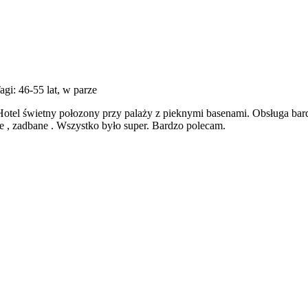
agi: 46-55 lat, w parze
otel świetny połozony przy palaży z pieknymi basenami. Obsługa bard
te , zadbane . Wszystko było super. Bardzo polecam.