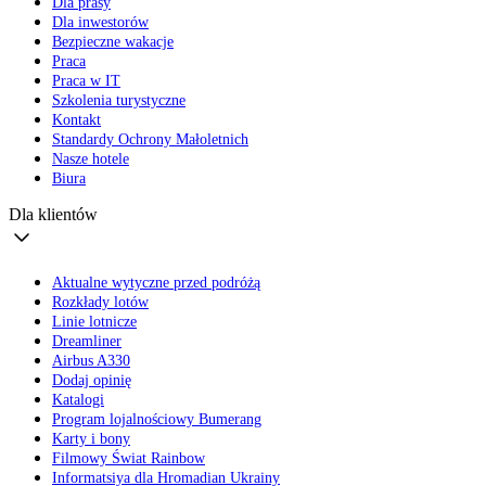
Dla prasy
Dla inwestorów
Bezpieczne wakacje
Praca
Praca w IT
Szkolenia turystyczne
Kontakt
Standardy Ochrony Małoletnich
Nasze hotele
Biura
Dla klientów
Aktualne wytyczne przed podróżą
Rozkłady lotów
Linie lotnicze
Dreamliner
Airbus A330
Dodaj opinię
Katalogi
Program lojalnościowy Bumerang
Karty i bony
Filmowy Świat Rainbow
Informatsiya dla Hromadian Ukrainy