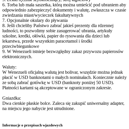
6. Torba lub mała saszetka, którą można umieścić pod ubraniem aby
odpowiednio zabezpieczyć dokumenty i walutę, zwłaszcza w czasie
zwiedzania miast/wycieczek fakultatywnych
7. Opcjonalnie okulary do pływania
8. Jeśli chcieliby Państwo zabrać jakieś prezenty dla rdzennej
ludności, to pozwolimy sobie zasugerować ubrania, artykuły
szkolne, kredki, ołówki, papier do rysowania dla dzieci lub
lekarstwa, przede wszystkim paracetamol i środki
przeciwbiegunkowe
9. W Wenezueli istnieje bezwzględny zakaz przywozu papierosów
elektronicznych.
Waluty:
W Wenezueli oficjalną walutą jest bolivar, wszędzie można jednak
płacić w USD banknotami o małych nominałach. Koniecznie należy
ze sobą zabrać gotówkę w USD (banknoty poniżej 50 USD).
Płatności kartami są akceptowane w ograniczonym zakresie.
Gniazdka:
Dwa cienkie płaskie bolce. Zaleca się zakupić uniwersalny adapter,
na miejscu jego nabycie jest utrudnione.
Informacje o przepisach wjazdowych