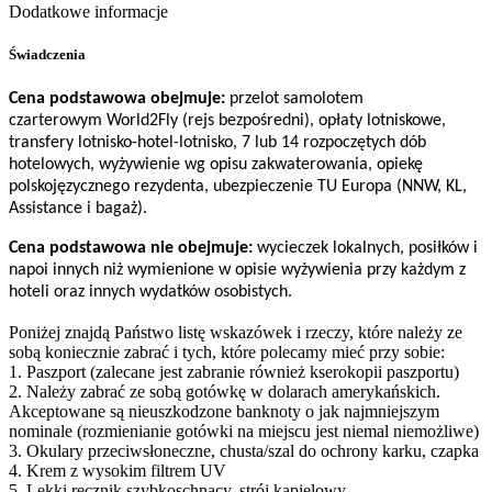
Dodatkowe informacje
Świadczenia
Cena podstawowa obejmuje:
przelot samolotem
czarterowym World2Fly (rejs bezpośredni), opłaty lotniskowe,
transfery lotnisko-hotel-lotnisko, 7 lub 14 rozpoczętych dób
hotelowych, wyżywienie wg opisu zakwaterowania, opiekę
polskojęzycznego rezydenta, ubezpieczenie TU Europa (NNW, KL,
Assistance i bagaż).
Cena podstawowa nie obejmuje:
wycieczek lokalnych, posiłków i
napoi innych niż wymienione w opisie wyżywienia przy każdym z
hoteli oraz innych wydatków osobistych.
Poniżej znajdą Państwo listę wskazówek i rzeczy, które należy ze
sobą koniecznie zabrać i tych, które polecamy mieć przy sobie:
1. Paszport (zalecane jest zabranie również kserokopii paszportu)
2. Należy zabrać ze sobą gotówkę w dolarach amerykańskich.
Akceptowane są nieuszkodzone banknoty o jak najmniejszym
nominale (rozmienianie gotówki na miejscu jest niemal niemożliwe)
3. Okulary przeciwsłoneczne, chusta/szal do ochrony karku, czapka
4. Krem z wysokim filtrem UV
5. Lekki ręcznik szybkoschnący, strój kąpielowy