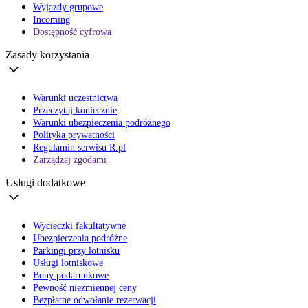
Wyjazdy grupowe
Incoming
Dostępność cyfrowa
Zasady korzystania
Warunki uczestnictwa
Przeczytaj koniecznie
Warunki ubezpieczenia podróżnego
Polityka prywatności
Regulamin serwisu R.pl
Zarządzaj zgodami
Usługi dodatkowe
Wycieczki fakultatywne
Ubezpieczenia podróżne
Parkingi przy lotnisku
Usługi lotniskowe
Bony podarunkowe
Pewność niezmiennej ceny
Bezpłatne odwołanie rezerwacji