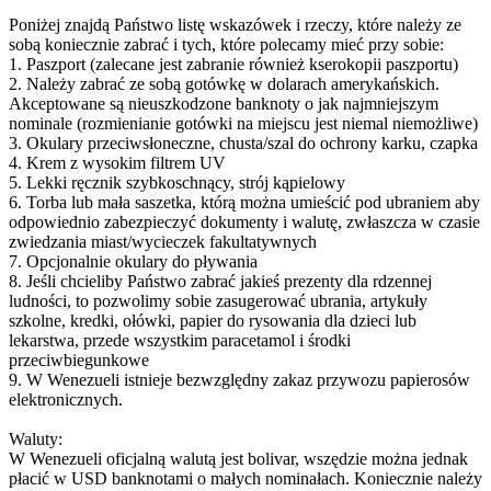
Poniżej znajdą Państwo listę wskazówek i rzeczy, które należy ze
sobą koniecznie zabrać i tych, które polecamy mieć przy sobie:
1. Paszport (zalecane jest zabranie również kserokopii paszportu)
2. Należy zabrać ze sobą gotówkę w dolarach amerykańskich.
Akceptowane są nieuszkodzone banknoty o jak najmniejszym
nominale (rozmienianie gotówki na miejscu jest niemal niemożliwe)
3. Okulary przeciwsłoneczne, chusta/szal do ochrony karku, czapka
4. Krem z wysokim filtrem UV
5. Lekki ręcznik szybkoschnący, strój kąpielowy
6. Torba lub mała saszetka, którą można umieścić pod ubraniem aby
odpowiednio zabezpieczyć dokumenty i walutę, zwłaszcza w czasie
zwiedzania miast/wycieczek fakultatywnych
7. Opcjonalnie okulary do pływania
8. Jeśli chcieliby Państwo zabrać jakieś prezenty dla rdzennej
ludności, to pozwolimy sobie zasugerować ubrania, artykuły
szkolne, kredki, ołówki, papier do rysowania dla dzieci lub
lekarstwa, przede wszystkim paracetamol i środki
przeciwbiegunkowe
9. W Wenezueli istnieje bezwzględny zakaz przywozu papierosów
elektronicznych.
Waluty:
W Wenezueli oficjalną walutą jest bolivar, wszędzie można jednak
płacić w USD banknotami o małych nominałach. Koniecznie należy