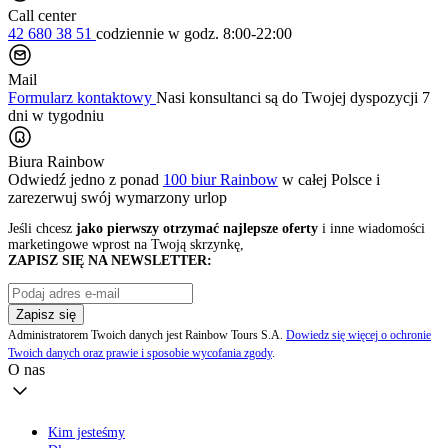
Call center
42 680 38 51
codziennie
w godz. 8:00-22:00
Mail
Formularz kontaktowy
Nasi konsultanci są do Twojej dyspozycji 7
dni w tygodniu
Biura Rainbow
Odwiedź jedno z ponad
100 biur Rainbow
w całej Polsce i
zarezerwuj swój
wymarzony urlop
Jeśli chcesz
jako pierwszy otrzymać najlepsze oferty
i inne wiadomości
marketingowe wprost na Twoją skrzynkę,
ZAPISZ SIĘ NA NEWSLETTER:
Zapisz się
Administratorem Twoich danych jest Rainbow Tours S.A.
Dowiedz się więcej o ochronie
Twoich danych oraz prawie i sposobie wycofania zgody
.
O nas
Kim jesteśmy