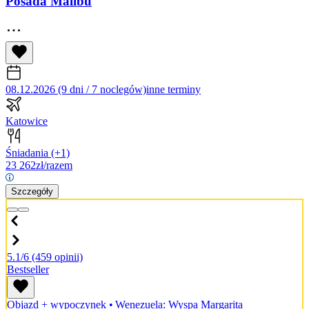
Posada Malibu
08.12.2026 (9 dni / 7 noclegów)
inne terminy
Katowice
Śniadania
(+1)
23 262
zł/razem
Szczegóły
5.1/6
(459 opinii)
Bestseller
Objazd + wypoczynek
•
Wenezuela: Wyspa Margarita