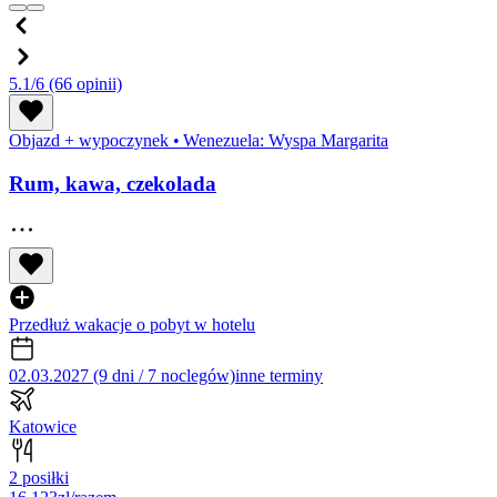
5.1/6
(66 opinii)
Objazd + wypoczynek
•
Wenezuela: Wyspa Margarita
Rum, kawa, czekolada
Przedłuż wakacje o pobyt w hotelu
02.03.2027 (9 dni / 7 noclegów)
inne terminy
Katowice
2 posiłki