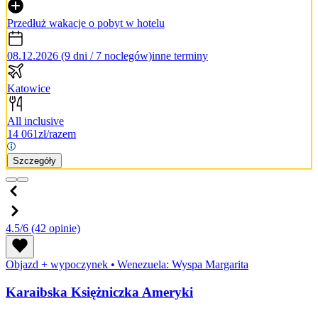
Przedłuż wakacje o pobyt w hotelu
08.12.2026 (9 dni / 7 noclegów)
inne terminy
Katowice
All inclusive
14 061
zł/razem
Szczegóły
4.5/6
(42 opinie)
Objazd + wypoczynek
•
Wenezuela: Wyspa Margarita
Karaibska Księżniczka Ameryki