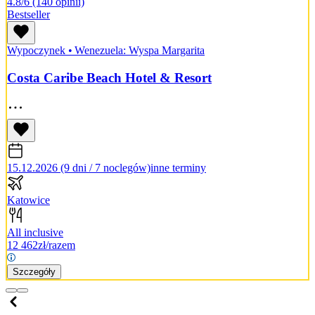
4.8/6
(140 opinii)
Bestseller
Wypoczynek
•
Wenezuela: Wyspa Margarita
Costa Caribe Beach Hotel & Resort
15.12.2026 (9 dni / 7 noclegów)
inne terminy
Katowice
All inclusive
12 462
zł/razem
Szczegóły