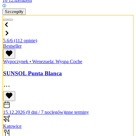
16 123
zł/razem
Szczegóły
5.6/6
(112 opinie)
Bestseller
Wypoczynek
•
Wenezuela: Wyspa Coche
SUNSOL Punta Blanca
15.12.2026 (9 dni / 7 noclegów)
inne terminy
Katowice