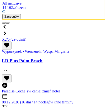
All inclusive
14 162
zł/razem
Szczegóły
5.2/6
(29 opinii)
Wypoczynek
•
Wenezuela: Wyspa Margarita
LD Plus Palm Beach
Paradise Coche
(w cenie)
zmień hotel
08.12.2026 (16 dni / 14 noclegów)
inne terminy