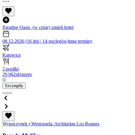
Paradise Oasis
(w cenie)
zmień hotel
08.12.2026 (16 dni / 14 noclegów)
inne terminy
Katowice
2 posiłki
29 062
zł/razem
Szczegóły
Wypoczynek
•
Wenezuela: Archipelag Los Roques