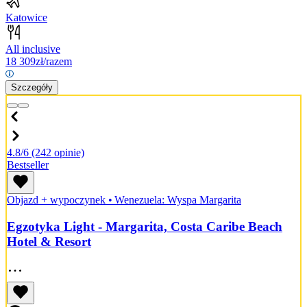
Katowice
All inclusive
18 309
zł/razem
Szczegóły
4.8/6
(242 opinie)
Bestseller
Objazd + wypoczynek
•
Wenezuela: Wyspa Margarita
Egzotyka Light - Margarita, Costa Caribe Beach
Hotel & Resort