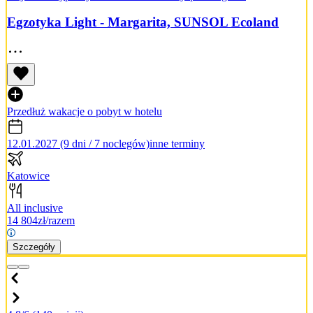
Egzotyka Light - Margarita, SUNSOL Ecoland
Przedłuż wakacje o pobyt w hotelu
12.01.2027 (9 dni / 7 noclegów)
inne terminy
Katowice
All inclusive
14 804
zł/razem
Szczegóły