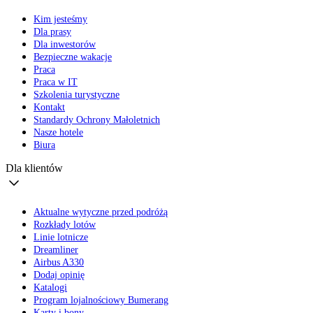
Kim jesteśmy
Dla prasy
Dla inwestorów
Bezpieczne wakacje
Praca
Praca w IT
Szkolenia turystyczne
Kontakt
Standardy Ochrony Małoletnich
Nasze hotele
Biura
Dla klientów
Aktualne wytyczne przed podróżą
Rozkłady lotów
Linie lotnicze
Dreamliner
Airbus A330
Dodaj opinię
Katalogi
Program lojalnościowy Bumerang
Karty i bony