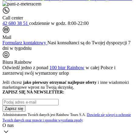
Call center
42 680 38 51
codziennie
w godz. 8:00-22:00
Mail
Formularz kontaktowy
Nasi konsultanci są do Twojej dyspozycji 7
dni w tygodniu
Biura Rainbow
Odwiedź jedno z ponad
100 biur Rainbow
w całej Polsce i
zarezerwuj swój
wymarzony urlop
Jeśli chcesz
jako pierwszy otrzymać najlepsze oferty
i inne wiadomości
marketingowe wprost na Twoją skrzynkę,
ZAPISZ SIĘ NA NEWSLETTER:
Zapisz się
Administratorem Twoich danych jest Rainbow Tours S.A.
Dowiedz się więcej o ochronie
Twoich danych oraz prawie i sposobie wycofania zgody
.
O nas