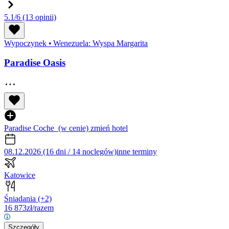
5.1/6
(13 opinii)
Wypoczynek
•
Wenezuela: Wyspa Margarita
Paradise Oasis
Paradise Coche
(w cenie)
zmień hotel
08.12.2026 (16 dni / 14 noclegów)
inne terminy
Katowice
Śniadania
(+2)
16 873
zł/razem
Szczegóły