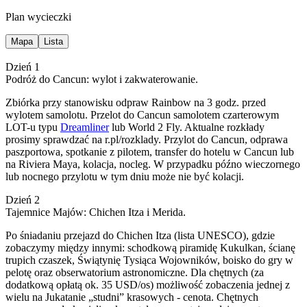
Plan wycieczki
Mapa
Lista
Dzień 1
Podróż do Cancun: wylot i zakwaterowanie.
Zbiórka przy stanowisku odpraw Rainbow na 3 godz. przed
wylotem samolotu. Przelot do Cancun samolotem czarterowym
LOT-u typu
Dreamliner
lub World 2 Fly. Aktualne rozkłady
prosimy sprawdzać na r.pl/rozklady. Przylot do Cancun, odprawa
paszportowa, spotkanie z pilotem, transfer do hotelu w Cancun lub
na Riviera Maya, kolacja, nocleg. W przypadku późno wieczornego
lub nocnego przylotu w tym dniu może nie być kolacji.
Dzień 2
Tajemnice Majów: Chichen Itza i Merida.
Po śniadaniu przejazd do Chichen Itza (lista UNESCO), gdzie
zobaczymy między innymi: schodkową piramidę Kukulkan, ścianę
trupich czaszek, Świątynię Tysiąca Wojowników, boisko do gry w
pelotę oraz obserwatorium astronomiczne. Dla chętnych (za
dodatkową opłatą ok. 35 USD/os) możliwość zobaczenia jednej z
wielu na Jukatanie „studni” krasowych - cenota. Chętnych