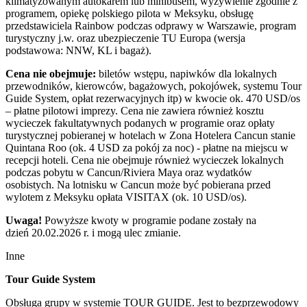
klimatyzowanym autokarem lub minibusem, wyżywienie zgodnie z
programem, opiekę polskiego pilota w Meksyku, obsługę
przedstawiciela Rainbow podczas odprawy w Warszawie, program
turystyczny j.w. oraz ubezpieczenie TU Europa (wersja
podstawowa: NNW, KL i bagaż).
Cena nie obejmuje:
biletów wstępu, napiwków dla lokalnych
przewodników, kierowców, bagażowych, pokojówek, systemu Tour
Guide System, opłat rezerwacyjnych itp) w kwocie ok. 470 USD/os
– płatne pilotowi imprezy. Cena nie zawiera również kosztu
wycieczek fakultatywnych podanych w programie oraz opłaty
turystycznej pobieranej w hotelach w Zona Hotelera Cancun stanie
Quintana Roo (ok. 4 USD za pokój za noc) - płatne na miejscu w
recepcji hoteli. Cena nie obejmuje również wycieczek lokalnych
podczas pobytu w Cancun/Riviera Maya oraz wydatków
osobistych. Na lotnisku w Cancun może być pobierana przed
wylotem z Meksyku opłata VISITAX (ok. 10 USD/os).
Uwaga!
Powyższe kwoty w programie podane zostały na
dzień 20.02.2026 r. i mogą ulec zmianie.
Inne
Tour Guide System
Obsługa grupy w systemie TOUR GUIDE. Jest to bezprzewodowy