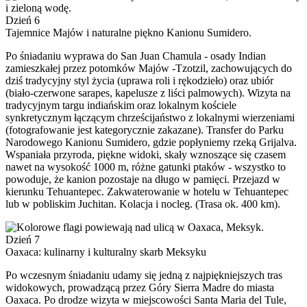
Dzień 6
Tajemnice Majów i naturalne piękno Kanionu Sumidero.
Po śniadaniu wyprawa do San Juan Chamula - osady Indian
zamieszkałej przez potomków Majów -Tzotzil, zachowujących do
dziś tradycyjny styl życia (uprawa roli i rękodzieło) oraz ubiór
(biało-czerwone sarapes, kapelusze z liści palmowych). Wizyta na
tradycyjnym targu indiańskim oraz lokalnym kościele
synkretycznym łączącym chrześcijaństwo z lokalnymi wierzeniami
(fotografowanie jest kategorycznie zakazane). Transfer do Parku
Narodowego Kanionu Sumidero, gdzie popłyniemy rzeką Grijalva.
Wspaniała przyroda, piękne widoki, skały wznoszące się czasem
nawet na wysokość 1000 m, różne gatunki ptaków - wszystko to
powoduje, że kanion pozostaje na długo w pamięci. Przejazd w
kierunku Tehuantepec. Zakwaterowanie w hotelu w Tehuantepec
lub w pobliskim Juchitan. Kolacja i nocleg. (Trasa ok. 400 km).
Dzień 7
Oaxaca: kulinarny i kulturalny skarb Meksyku
Po wczesnym śniadaniu udamy się jedną z najpiękniejszych tras
widokowych, prowadzącą przez Góry Sierra Madre do miasta
Oaxaca. Po drodze wizyta w miejscowości Santa Maria del Tule,