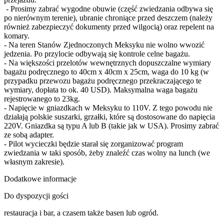
- Prosimy zabrać wygodne obuwie (część zwiedzania odbywa się
po nierównym terenie), ubranie chroniące przed deszczem (należy
również zabezpieczyć dokumenty przed wilgocią) oraz repelent na
komary.
- Na teren Stanów Zjednoczonych Meksyku nie wolno wwozić
jedzenia. Po przylocie odbywają się kontrole celne bagażu.
- Na większości przelotów wewnętrznych dopuszczalne wymiary
bagażu podręcznego to 40cm x 40cm x 25cm, waga do 10 kg (w
przypadku przewozu bagażu podręcznego przekraczającego te
wymiary, dopłata to ok. 40 USD). Maksymalna waga bagażu
rejestrowanego to 23kg.
- Napięcie w gniazdkach w Meksyku to 110V. Z tego powodu nie
działają polskie suszarki, grzałki, które są dostosowane do napięcia
220V. Gniazdka są typu A lub B (takie jak w USA). Prosimy zabrać
ze sobą adapter.
- Pilot wycieczki będzie starał się zorganizować program
zwiedzania w taki sposób, żeby znaleźć czas wolny na lunch (we
własnym zakresie).
Dodatkowe informacje
Do dyspozycji gości
restauracja i bar, a czasem także basen lub ogród.