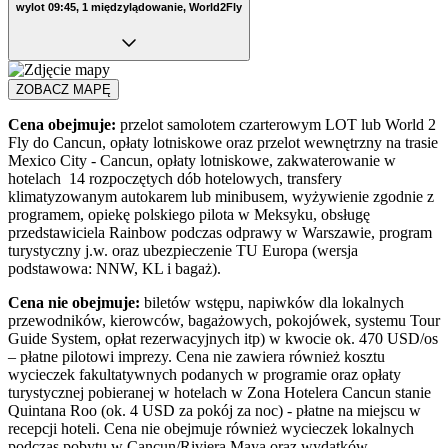
wylot 09:45, 1 międzylądowanie, World2Fly
ZOBACZ MAPĘ
Cena obejmuje:
przelot samolotem czarterowym LOT lub World 2
Fly do Cancun, opłaty lotniskowe oraz przelot wewnętrzny na trasie
Mexico City - Cancun, opłaty lotniskowe, zakwaterowanie w
hotelach 14 rozpoczętych dób hotelowych, transfery
klimatyzowanym autokarem lub minibusem, wyżywienie zgodnie z
programem, opiekę polskiego pilota w Meksyku, obsługę
przedstawiciela Rainbow podczas odprawy w Warszawie, program
turystyczny j.w. oraz ubezpieczenie TU Europa (wersja
podstawowa: NNW, KL i bagaż).
Cena nie obejmuje:
biletów wstępu, napiwków dla lokalnych
przewodników, kierowców, bagażowych, pokojówek, systemu Tour
Guide System, opłat rezerwacyjnych itp) w kwocie ok. 470 USD/os
– płatne pilotowi imprezy. Cena nie zawiera również kosztu
wycieczek fakultatywnych podanych w programie oraz opłaty
turystycznej pobieranej w hotelach w Zona Hotelera Cancun stanie
Quintana Roo (ok. 4 USD za pokój za noc) - płatne na miejscu w
recepcji hoteli. Cena nie obejmuje również wycieczek lokalnych
podczas pobytu w Cancun/Riviera Maya oraz wydatków