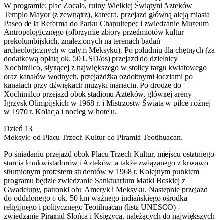
W programie: plac Zocalo, ruiny Wielkiej Świątyni Azteków
Templo Mayor (z zewnątrz), katedra, przejazd główną aleją miasta
Paseo de la Reforma do Parku Chapultepec i zwiedzanie Muzeum
Antropologicznego (olbrzymie zbiory przedmiotów kultur
prekolumbijskich, znalezionych na terenach badań
archeologicznych w całym Meksyku). Po południu dla chętnych (za
dodatkową opłatą ok. 50 USD/os) przejazd do dzielnicy
Xochimilco, słynącej z największego w stolicy targu kwiatowego
oraz kanałów wodnych, przejażdżka ozdobnymi łodziami po
kanałach przy dźwiękach muzyki mariachi. Po drodze do
Xochimilco przejazd obok stadionu Azteków, głównej areny
Igrzysk Olimpijskich w 1968 r. i Mistrzostw Świata w piłce nożnej
w 1970 r. Kolacja i nocleg w hotelu.
Dzień 13
Meksyk: od Placu Trzech Kultur do Piramid Teotihuacan.
Po śniadaniu przejazd obok Placu Trzech Kultur, miejscu ostatniego
starcia konkwistadorów i Azteków, a także związanego z krwawo
stłumionym protestem studentów w 1968 r. Kolejnym punktem
programu będzie zwiedzanie Sanktuarium Matki Boskiej z
Gwadelupy, patronki obu Ameryk i Meksyku. Następnie przejazd
do oddalonego o ok. 50 km ważnego indiańskiego ośrodka
religijnego i politycznego Teotihuacan (lista UNESCO) -
zwiedzanie Piramid Słońca i Księżyca, należących do największych