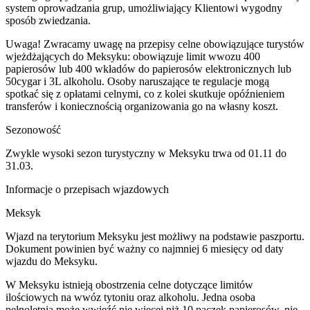
system oprowadzania grup, umożliwiający Klientowi wygodny
sposób zwiedzania.
Uwaga! Zwracamy uwagę na przepisy celne obowiązujące turystów
wjeżdżających do Meksyku: obowiązuje limit wwozu 400
papierosów lub 400 wkładów do papierosów elektronicznych lub
50cygar i 3L alkoholu. Osoby naruszające te regulacje mogą
spotkać się z opłatami celnymi, co z kolei skutkuje opóźnieniem
transferów i koniecznością organizowania go na własny koszt.
Sezonowość
Zwykle wysoki sezon turystyczny w Meksyku trwa od 01.11 do
31.03.
Informacje o przepisach wjazdowych
Meksyk
Wjazd na terytorium Meksyku jest możliwy na podstawie paszportu.
Dokument powinien być ważny co najmniej 6 miesięcy od daty
wjazdu do Meksyku.
W Meksyku istnieją obostrzenia celne dotyczące limitów
ilościowych na wwóz tytoniu oraz alkoholu. Jedna osoba
pełnoletnia może wwieźć nie więcej niż 10 paczek papierosów, nie