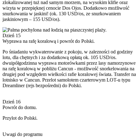
zlokalizowanej tuż nad samym morzem, na wysokim klifie oraz
wizyta w przepięknej cenocie Dos Ojos. Dodatkowo możliwość
snurkowania w jaskini! (ok. 130 USD/os, ze snurkowaniem
jaskiniowym – 155 USD/os).
Dzień 15
Wyprawa na rafę koralową i powrót do Polski.
Po śniadaniu wykwaterowanie z pokoju, w zalezności od godziny
lotu, dla chętnych i za dodatkową opłatą ok. 105 USD/os.
dwuipółgodzinna wyprawa motorówkami przez lasy namorzynowe
na rafę koralową w pobliżu Cancun - możliwość snorkelowania na
drugiej pod względem wielkości rafie koralowej świata. Transfer na
lotnisko w Cancun. Przelot samolotem czarterowym LOT-u typu
Dreamliner (rejs bezpośredni) do Polski.
Dzień 16
Powrót do domu.
Przylot do Polski.
Uwagi do programu