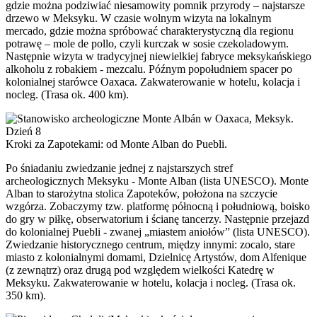
gdzie można podziwiać niesamowity pomnik przyrody – najstarsze
drzewo w Meksyku. W czasie wolnym wizyta na lokalnym
mercado, gdzie można spróbować charakterystyczną dla regionu
potrawę – mole de pollo, czyli kurczak w sosie czekoladowym.
Następnie wizyta w tradycyjnej niewielkiej fabryce meksykańskiego
alkoholu z robakiem - mezcalu. Późnym popołudniem spacer po
kolonialnej starówce Oaxaca. Zakwaterowanie w hotelu, kolacja i
nocleg. (Trasa ok. 400 km).
Dzień 8
Kroki za Zapotekami: od Monte Alban do Puebli.
Po śniadaniu zwiedzanie jednej z najstarszych stref
archeologicznych Meksyku - Monte Alban (lista UNESCO). Monte
Alban to starożytna stolica Zapoteków, położona na szczycie
wzgórza. Zobaczymy tzw. platformę północną i południową, boisko
do gry w piłkę, obserwatorium i ścianę tancerzy. Następnie przejazd
do kolonialnej Puebli - zwanej „miastem aniołów” (lista UNESCO).
Zwiedzanie historycznego centrum, między innymi: zocalo, stare
miasto z kolonialnymi domami, Dzielnicę Artystów, dom Alfenique
(z zewnątrz) oraz drugą pod względem wielkości Katedrę w
Meksyku. Zakwaterowanie w hotelu, kolacja i nocleg. (Trasa ok.
350 km).