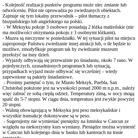
- Kolejność realizacji punktów programu może ulec zmianie lub
odwróceniu. Pilot nie oprowadza po zwiedzanych obiektach.
Zajmuje się tym lokalny przewodnik – pilot tłumaczy z
hiszpańskiego lub angielskiego na polski.
- W Meksyku pokoje 3 osobowe posiadają 2 łóżka małżeńskie (nie
ma możliwości otrzymania pokoju z 3 osobnymi łóżkami).
- Muzea są nieczynne w poniedziałki. W tej sytuacji pilot na miejscu
zaproponuje Państwu zwiedzanie innej atrakcji lub, o ile będzie to
możliwe, zmodyfikuje program tak by zwiedzanie muzeum
przełożyć na inny dzień.
- Wyjazdy odbywają się przeważnie po śniadaniu, około 7 rano. W
pojedynczych, uzasadnionych programach lub sytuacją,
przypadkach wyjazd może odbywać się wcześniej – wtedy
zapewnione są pakiety śniadaniowe.
- Prosimy pamiętać o tym, że Miasto Meksyk, Puebla, San
Christobal położone jest na wysokości ponad 2000 m n.p.m., należy
więc zabrać ze sobą ciepłą odzież. Temperatury zimą, w nocy mogą
spaść do 5-7 stopni. W ciągu dnia, temperatura jest zwykle powyżej
20 stopni.
- Walutą obowiązującą w Meksyku jest peso meksykańskie i
wszystkie transakcje dokonywane są w peso.
- Sugerujemy nie wymieniać pieniędzy na lotnisku w Cancun ze
względu na niekorzystny kurs wymiany. Pieniądze można wymienić
w Cancun lub kolejnego dnia w banku lub kantorach na trasie
przejazdu.