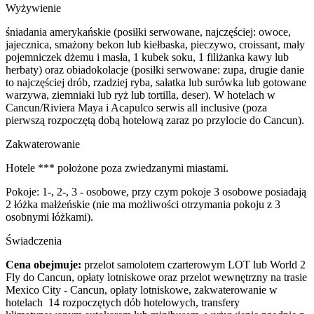
Wyżywienie
śniadania amerykańskie (posiłki serwowane, najczęściej: owoce,
jajecznica, smażony bekon lub kiełbaska, pieczywo, croissant, mały
pojemniczek dżemu i masła, 1 kubek soku, 1 filiżanka kawy lub
herbaty) oraz obiadokolacje (posiłki serwowane: zupa, drugie danie
to najczęściej drób, rzadziej ryba, sałatka lub surówka lub gotowane
warzywa, ziemniaki lub ryż lub tortilla, deser). W hotelach w
Cancun/Riviera Maya i Acapulco serwis all inclusive (poza
pierwszą rozpoczętą dobą hotelową zaraz po przylocie do Cancun).
Zakwaterowanie
Hotele *** położone poza zwiedzanymi miastami.
Pokoje: 1-, 2-, 3 - osobowe, przy czym pokoje 3 osobowe posiadają
2 łóżka małżeńskie (nie ma możliwości otrzymania pokoju z 3
osobnymi łóżkami).
Świadczenia
Cena obejmuje:
przelot samolotem czarterowym LOT lub World 2
Fly do Cancun, opłaty lotniskowe oraz przelot wewnętrzny na trasie
Mexico City - Cancun, opłaty lotniskowe, zakwaterowanie w
hotelach 14 rozpoczętych dób hotelowych, transfery