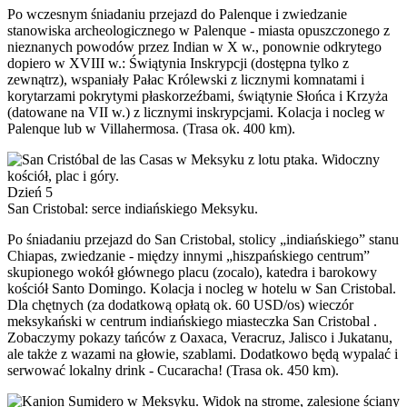
Po wczesnym śniadaniu przejazd do Palenque i zwiedzanie
stanowiska archeologicznego w Palenque - miasta opuszczonego z
nieznanych powodów przez Indian w X w., ponownie odkrytego
dopiero w XVIII w.: Świątynia Inskrypcji (dostępna tylko z
zewnątrz), wspaniały Pałac Królewski z licznymi komnatami i
korytarzami pokrytymi płaskorzeźbami, świątynie Słońca i Krzyża
(datowane na VII w.) z licznymi inskrypcjami. Kolacja i nocleg w
Palenque lub w Villahermosa. (Trasa ok. 400 km).
Dzień 5
San Cristobal: serce indiańskiego Meksyku.
Po śniadaniu przejazd do San Cristobal, stolicy „indiańskiego” stanu
Chiapas, zwiedzanie - między innymi „hiszpańskiego centrum”
skupionego wokół głównego placu (zocalo), katedra i barokowy
kościół Santo Domingo. Kolacja i nocleg w hotelu w San Cristobal.
Dla chętnych (za dodatkową opłatą ok. 60 USD/os) wieczór
meksykański w centrum indiańskiego miasteczka San Cristobal .
Zobaczymy pokazy tańców z Oaxaca, Veracruz, Jalisco i Jukatanu,
ale także z wazami na głowie, szablami. Dodatkowo będą wypalać i
serwować lokalny drink - Cucaracha! (Trasa ok. 450 km).