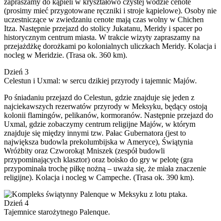
zapraszamy do kąpieli w kryształowo czystej wodzie cenote
(prosimy mieć przygotowane ręczniki i stroje kąpielowe). Osoby nie
uczestniczące w zwiedzaniu cenote mają czas wolny w Chichen
Itza. Następnie przejazd do stolicy Jukatanu, Meridy i spacer po
historycznym centrum miasta. W trakcie wizyty zapraszamy na
przejażdżkę dorożkami po kolonialnych uliczkach Meridy. Kolacja i
nocleg w Meridzie. (Trasa ok. 360 km).
Dzień 3
Celestun i Uxmal: w sercu dzikiej przyrody i tajemnic Majów.
Po śniadaniu przejazd do Celestun, gdzie znajduje się jeden z
najciekawszych rezerwatów przyrody w Meksyku, będący ostoją
kolonii flamingów, pelikanów, kormoranów. Następnie przejazd do
Uxmal, gdzie zobaczymy centrum religijne Majów, w którym
znajduje się między innymi tzw. Pałac Gubernatora (jest to
największa budowla prekolumbijska w Ameryce), Świątynia
Wróżbity oraz Czworokąt Mniszek (zespół budowli
przypominających klasztor) oraz boisko do gry w pelotę (gra
przypominała trochę piłkę nożną – uważa się, że miała znaczenie
religijne). Kolacja i nocleg w Campeche. (Trasa ok. 390 km).
Dzień 4
Tajemnice starożytnego Palenque.