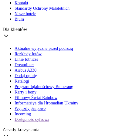
Kontakt
Standardy Ochrony Małoletnich
Nasze hotele
Biura
Dla klientów
Aktualne wytyczne przed podróżą
Rozkłady lotów
Linie lotnicze
Dreamliner
Airbus A330
Dodaj opinię
Katalogi
Program lojalnościowy Bumerang
Karty i bony
Filmowy Świat Rainbow
Informatsiya dla Hromadian Ukrainy
Wyjazdy grupowe
Incoming
Dostępność cyfrowa
Zasady korzystania