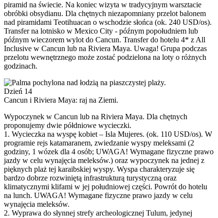
piramid na świecie. Na koniec wizyta w tradycyjnym warsztacie
obróbki obsydianu. Dla chętnych niezapomniany przelot balonem
nad piramidami Teotihuacan o wschodzie słońca (ok. 240 USD/os).
Transfer na lotnisko w Mexico City - późnym popołudniem lub
późnym wieczorem wylot do Cancun. Transfer do hotelu 4* z All
Inclusive w Cancun lub na Riviera Maya. Uwaga! Grupa podczas
przelotu wewnętrznego może zostać podzielona na loty o różnych
godzinach.
Dzień 14
Cancun i Riviera Maya: raj na Ziemi.
Wypoczynek w Cancun lub na Riviera Maya. Dla chętnych
proponujemy dwie półdniowe wycieczki.
1. Wycieczka na wyspę kobiet – Isla Mujeres. (ok. 110 USD/os). W
programie rejs katamaranem, zwiedzanie wyspy meleksami (2
godziny, 1 wózek dla 4 osób; UWAGA! Wymagane fizyczne prawo
jazdy w celu wynajęcia meleksów.) oraz wypoczynek na jednej z
pięknych plaż tej karaibskiej wyspy. Wyspa charakteryzuje się
bardzo dobrze rozwiniętą infrastrukturą turystyczną oraz
klimatycznymi klifami w jej południowej części. Powrót do hotelu
na lunch. UWAGA! Wymagane fizyczne prawo jazdy w celu
wynajęcia meleksów.
2. Wyprawa do słynnej strefy archeologicznej Tulum, jedynej