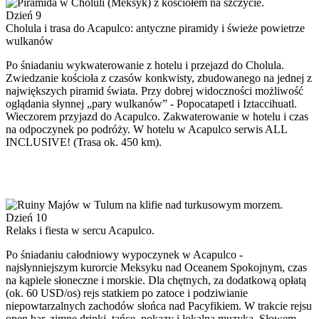
Dzień 9
Cholula i trasa do Acapulco: antyczne piramidy i świeże powietrze
wulkanów
Po śniadaniu wykwaterowanie z hotelu i przejazd do Cholula.
Zwiedzanie kościoła z czasów konkwisty, zbudowanego na jednej z
największych piramid świata. Przy dobrej widoczności możliwość
oglądania słynnej „pary wulkanów” - Popocatapetl i Iztaccihuatl.
Wieczorem przyjazd do Acapulco. Zakwaterowanie w hotelu i czas
na odpoczynek po podróży. W hotelu w Acapulco serwis ALL
INCLUSIVE! (Trasa ok. 450 km).
Dzień 10
Relaks i fiesta w sercu Acapulco.
Po śniadaniu całodniowy wypoczynek w Acapulco -
najsłynniejszym kurorcie Meksyku nad Oceanem Spokojnym, czas
na kąpiele słoneczne i morskie. Dla chętnych, za dodatkową opłatą
(ok. 60 USD/os) rejs statkiem po zatoce i podziwianie
niepowtarzalnych zachodów słońca nad Pacyfikiem. W trakcie rejsu
open bar, zimne drinki, tańce, pokazy i lokalna muzyka. Słowem…