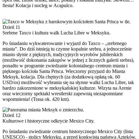
fiesta! Kolacja i nocleg w Acapulco.
Dzień 11
Srebrne Taxco i kultura walk Lucha Libre w Meksyku.
Po śniadaniu wykwaterowanie i wyjazd do Taxco – „srebrnego
miasta”. Do dziś istnieją tu czynne kopalnie srebra, a jednocześnie
miasto słynie z pięknych, tradycyjnych wyrobów jubilerskich
(możliwość dokonania zakupów w jednej z licznych galerii srebra),
ponadto w programie zwiedzanie kolonialnego centrum miasta i
pięknego kościoła Santa Prisca. Wieczorny przyjazd do Miasta
Meksyk, kolacja. Dla chętnych (za dodatkową opłatą ok. 60
USD/os) możliwość wybrania się na słynne walki Lucha Libre, tak
bardzo zakorzenione w meksykańskiej kulturze. Wizyta na Arenie
oraz wieczorny spektakl wrestlerski zapewnią niezapomniane
wspomnienia! (Trasa ok. 420 km).
Dzień 12
Kulturowe i historyczne odkrycie Mexico City.
Po śniadaniu zwiedzanie centrum historycznego Mexico City (lista
UNESCO) - stolicy Meksyku, a przed konkwistą państwa Azteków.