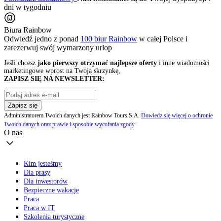
dni w tygodniu
Biura Rainbow
Odwiedź jedno z ponad
100 biur Rainbow
w całej Polsce i
zarezerwuj swój
wymarzony urlop
Jeśli chcesz
jako pierwszy otrzymać najlepsze oferty
i inne wiadomości
marketingowe wprost na Twoją skrzynkę,
ZAPISZ SIĘ NA NEWSLETTER:
Zapisz się
Administratorem Twoich danych jest Rainbow Tours S.A.
Dowiedz się więcej o ochronie
Twoich danych oraz prawie i sposobie wycofania zgody
.
O nas
Kim jesteśmy
Dla prasy
Dla inwestorów
Bezpieczne wakacje
Praca
Praca w IT
Szkolenia turystyczne