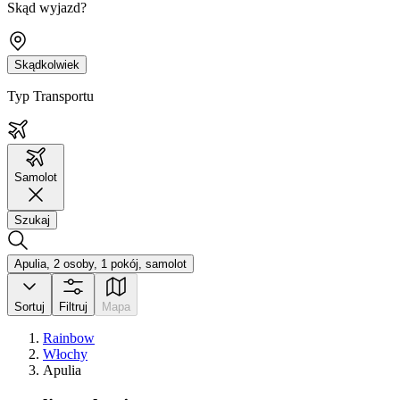
Skąd wyjazd?
Skądkolwiek
Typ Transportu
Samolot
Szukaj
Apulia, 2 osoby, 1 pokój, samolot
Sortuj
Filtruj
Mapa
Rainbow
Włochy
Apulia