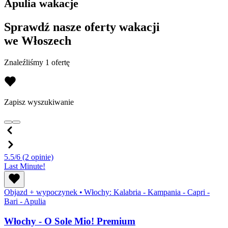
Apulia wakacje
Sprawdź nasze oferty wakacji
we Włoszech
Znaleźliśmy 1 ofertę
Zapisz wyszukiwanie
5.5/6
(2 opinie)
Last Minute!
Objazd + wypoczynek
•
Włochy: Kalabria - Kampania - Capri -
Bari - Apulia
Włochy - O Sole Mio! Premium