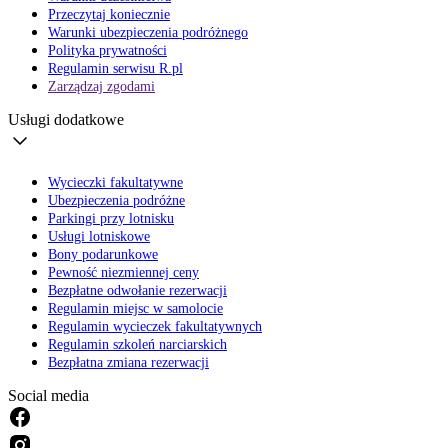
Przeczytaj koniecznie
Warunki ubezpieczenia podróżnego
Polityka prywatności
Regulamin serwisu R.pl
Zarządzaj zgodami
Usługi dodatkowe
Wycieczki fakultatywne
Ubezpieczenia podróżne
Parkingi przy lotnisku
Usługi lotniskowe
Bony podarunkowe
Pewność niezmiennej ceny
Bezpłatne odwołanie rezerwacji
Regulamin miejsc w samolocie
Regulamin wycieczek fakultatywnych
Regulamin szkoleń narciarskich
Bezpłatna zmiana rezerwacji
Social media