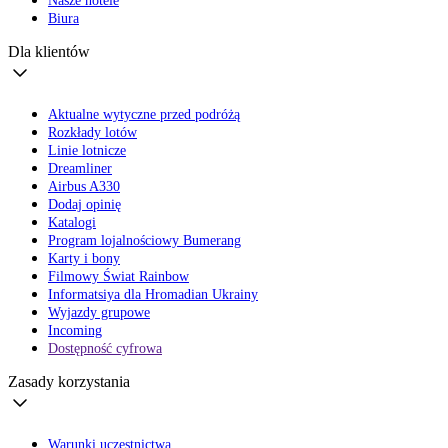
Nasze hotele
Biura
Dla klientów
Aktualne wytyczne przed podróżą
Rozkłady lotów
Linie lotnicze
Dreamliner
Airbus A330
Dodaj opinię
Katalogi
Program lojalnościowy Bumerang
Karty i bony
Filmowy Świat Rainbow
Informatsiya dla Hromadian Ukrainy
Wyjazdy grupowe
Incoming
Dostępność cyfrowa
Zasady korzystania
Warunki uczestnictwa