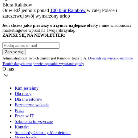
Biura Rainbow
Odwiedź jedno z ponad
100 biur Rainbow
w całej Polsce i
zarezerwuj swój
wymarzony urlop
Jeśli chcesz
jako pierwszy otrzymać najlepsze oferty
i inne wiadomości
marketingowe wprost na Twoją skrzynkę,
ZAPISZ SIĘ NA NEWSLETTER:
Zapisz się
Administratorem Twoich danych jest Rainbow Tours S.A.
Dowiedz się więcej o ochronie
Twoich danych oraz prawie i sposobie wycofania zgody
.
O nas
Kim jesteśmy
Dla prasy
Dla inwestorów
Bezpieczne wakacje
Praca
Praca w IT
Szkolenia turystyczne
Kontakt
Standardy Ochrony Małoletnich