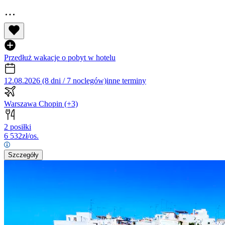
Przedłuż wakacje o pobyt w hotelu
12.08.2026 (8 dni / 7 noclegów)
inne terminy
Warszawa Chopin
(+3)
2 posiłki
6 532
zł/os.
Szczegóły