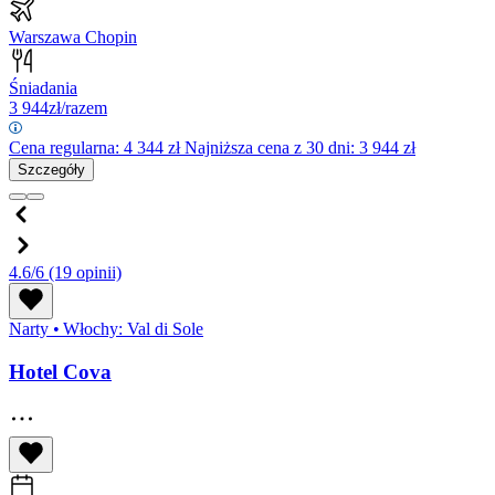
Warszawa Chopin
Śniadania
3 944
zł/razem
Cena regularna:
4 344
zł
Najniższa cena z 30 dni: 3 944 zł
Szczegóły
4.6/6
(19 opinii)
Narty
•
Włochy: Val di Sole
Hotel Cova