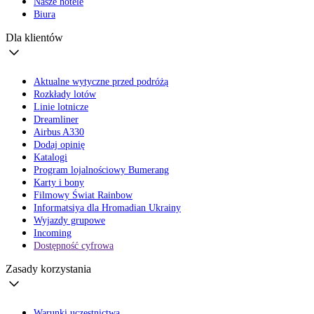
Nasze hotele
Biura
Dla klientów
Aktualne wytyczne przed podróżą
Rozkłady lotów
Linie lotnicze
Dreamliner
Airbus A330
Dodaj opinię
Katalogi
Program lojalnościowy Bumerang
Karty i bony
Filmowy Świat Rainbow
Informatsiya dla Hromadian Ukrainy
Wyjazdy grupowe
Incoming
Dostępność cyfrowa
Zasady korzystania
Warunki uczestnictwa