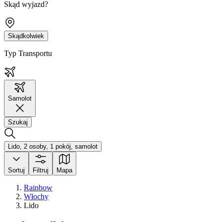
Skąd wyjazd?
Skądkolwiek
Typ Transportu
Samolot
Szukaj
Lido, 2 osoby, 1 pokój, samolot
Sortuj
Filtruj
Mapa
Rainbow
Włochy
Lido