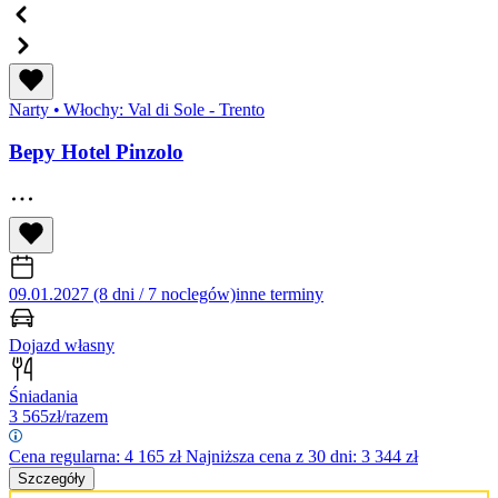
Narty
•
Włochy: Val di Sole - Trento
Bepy Hotel Pinzolo
09.01.2027 (8 dni / 7 noclegów)
inne terminy
Dojazd własny
Śniadania
3 565
zł/razem
Cena regularna:
4 165
zł
Najniższa cena z 30 dni: 3 344 zł
Szczegóły