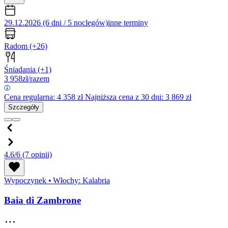
29.12.2026 (6 dni / 5 noclegów)
inne terminy
Radom
(+26)
Śniadania
(+1)
3 958
zł/razem
Cena regularna:
4 358
zł
Najniższa cena z 30 dni: 3 869 zł
Szczegóły
4.6/6
(7 opinii)
Wypoczynek
•
Włochy: Kalabria
Baia di Zambrone