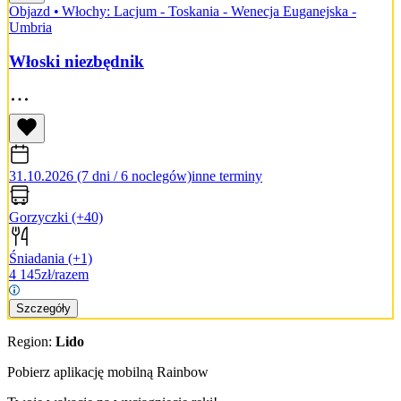
Objazd
•
Włochy: Lacjum - Toskania - Wenecja Euganejska -
Umbria
Włoski niezbędnik
31.10.2026 (7 dni / 6 noclegów)
inne terminy
Gorzyczki
(+40)
Śniadania
(+1)
4 145
zł/razem
Szczegóły
Region:
Lido
Pobierz aplikację mobilną Rainbow