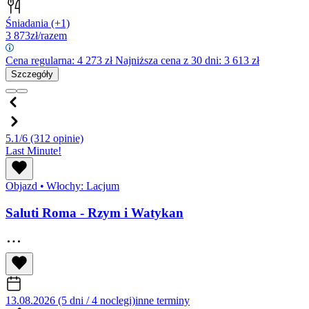
Śniadania
(+1)
3 873
zł/razem
Cena regularna:
4 273
zł
Najniższa cena z 30 dni: 3 613 zł
Szczegóły
5.1/6
(312 opinie)
Last Minute!
Objazd
•
Włochy: Lacjum
Saluti Roma - Rzym i Watykan
13.08.2026 (5 dni / 4 noclegi)
inne terminy