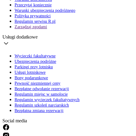
Przeczytaj koniecznie
Warunki ubezpieczenia podróżnego
Polityka prywatności
Regulamin serwisu R.pl
Zarządzaj zgodami
Usługi dodatkowe
Wycieczki fakultatywne
Ubezpieczenia podróżne
Parkingi przy lotnisku
Usługi lotniskowe
Bony podarunkowe
Pewność niezmiennej ceny
Bezpłatne odwołanie rezerwacji
Regulamin miejsc w samolocie
Regulamin wycieczek fakultatywnych
Regulamin szkoleń narciarskich
Bezpłatna zmiana rezerwacji
Social media