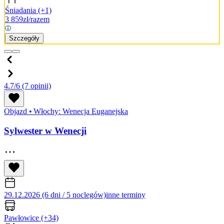
Śniadania
(+1)
3 859
zł/razem
Szczegóły
4.7/6
(7 opinii)
Objazd
•
Włochy: Wenecja Euganejska
Sylwester w Wenecji
29.12.2026 (6 dni / 5 noclegów)
inne terminy
Pawłowice
(+34)