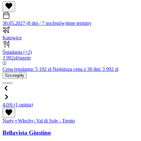
30.05.2027 (8 dni / 7 noclegów)
inne terminy
Katowice
Śniadania
(+2)
3 992
zł/razem
Cena regularna:
5 192
zł
Najniższa cena z 30 dni: 3 992 zł
Szczegóły
4.0/6
(1 opinia)
Narty
•
Włochy: Val di Sole - Trento
Bellavista Giustino