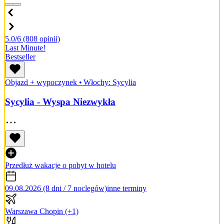
5.0/6
(808 opinii)
Last Minute!
Bestseller
Objazd + wypoczynek
•
Włochy: Sycylia
Sycylia - Wyspa Niezwykła
Przedłuż wakacje o pobyt w hotelu
09.08.2026 (8 dni / 7 noclegów)
inne terminy
Warszawa Chopin
(+1)