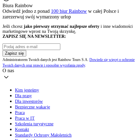
Biura Rainbow
Odwiedź jedno z ponad
100 biur Rainbow
w całej Polsce i
zarezerwuj swój
wymarzony urlop
Jeśli chcesz
jako pierwszy otrzymać najlepsze oferty
i inne wiadomości
marketingowe wprost na Twoją skrzynkę,
ZAPISZ SIĘ NA NEWSLETTER:
Zapisz się
Administratorem Twoich danych jest Rainbow Tours S.A.
Dowiedz się więcej o ochronie
Twoich danych oraz prawie i sposobie wycofania zgody
.
O nas
Kim jesteśmy
Dla prasy
Dla inwestorów
Bezpieczne wakacje
Praca
Praca w IT
Szkolenia turystyczne
Kontakt
Standardy Ochrony Małoletnich