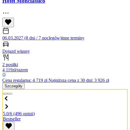
Hotel Monclassico
06.03.2027 (8 dni / 7 noclegów)
inne terminy
Dojazd własny
2 posiłki
4 119
zł/razem
Cena regularna:
4 719
zł
Najniższa cena z 30 dni: 3 926 zł
Szczegóły
5.0/6
(496 opinii)
Bestseller