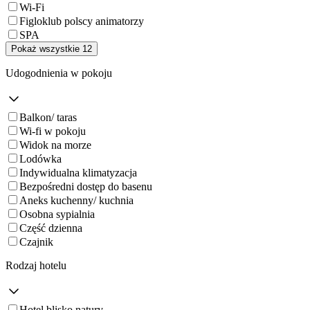
Wi-Fi
Figloklub polscy animatorzy
SPA
Pokaż wszystkie 12
Udogodnienia w pokoju
Balkon/ taras
Wi-fi w pokoju
Widok na morze
Lodówka
Indywidualna klimatyzacja
Bezpośredni dostęp do basenu
Aneks kuchenny/ kuchnia
Osobna sypialnia
Część dzienna
Czajnik
Rodzaj hotelu
Hotel blisko natury