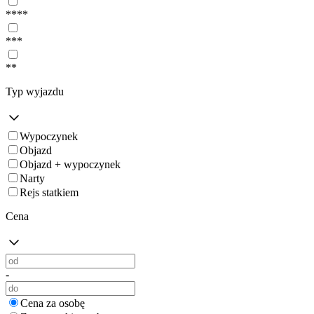
****
***
**
Typ wyjazdu
Wypoczynek
Objazd
Objazd + wypoczynek
Narty
Rejs statkiem
Cena
-
Cena za osobę