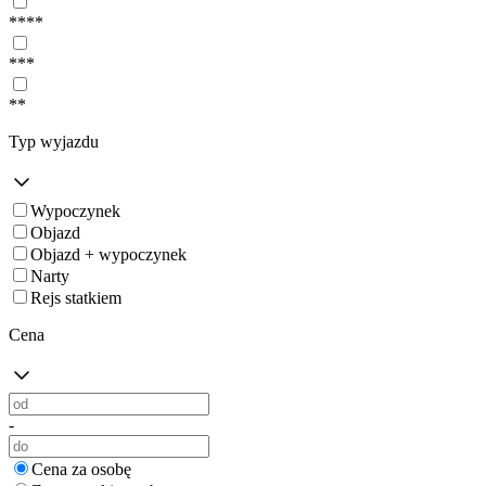
****
***
**
Typ wyjazdu
Wypoczynek
Objazd
Objazd + wypoczynek
Narty
Rejs statkiem
Cena
-
Cena za osobę