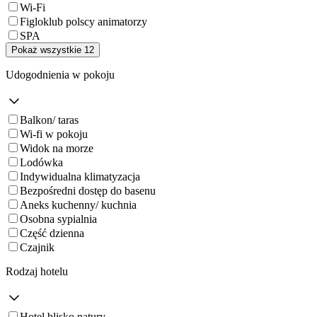
Wi-Fi
Figloklub polscy animatorzy
SPA
Pokaż wszystkie 12
Udogodnienia w pokoju
Balkon/ taras
Wi-fi w pokoju
Widok na morze
Lodówka
Indywidualna klimatyzacja
Bezpośredni dostęp do basenu
Aneks kuchenny/ kuchnia
Osobna sypialnia
Część dzienna
Czajnik
Rodzaj hotelu
Hotel blisko natury