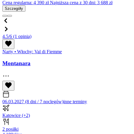
Cena regularna:
4 390
zł
Najniższa cena z 30 dni: 3 688 zł
Szczegóły
4.5/6
(1 opinia)
Narty
•
Włochy: Val di Fiemme
Montanara
06.03.2027 (8 dni / 7 noclegów)
inne terminy
Katowice
(+2)
2 posiłki