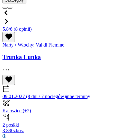
Szczegóły
5.8/6
(8 opinii)
Narty
•
Włochy: Val di Fiemme
Trunka Lunka
09.01.2027 (8 dni / 7 noclegów)
inne terminy
Katowice
(+2)
2 posiłki
3 890
zł/os.