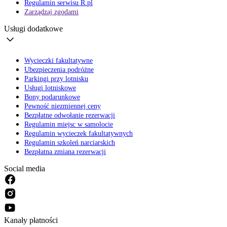
Regulamin serwisu R.pl
Zarządzaj zgodami
Usługi dodatkowe
Wycieczki fakultatywne
Ubezpieczenia podróżne
Parkingi przy lotnisku
Usługi lotniskowe
Bony podarunkowe
Pewność niezmiennej ceny
Bezpłatne odwołanie rezerwacji
Regulamin miejsc w samolocie
Regulamin wycieczek fakultatywnych
Regulamin szkoleń narciarskich
Bezpłatna zmiana rezerwacji
Social media
Kanały płatności