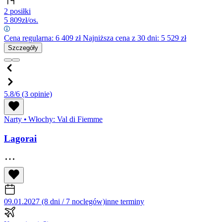
2 posiłki
5 809
zł/os.
Cena regularna:
6 409
zł
Najniższa cena z 30 dni: 5 529 zł
Szczegóły
5.8/6
(3 opinie)
Narty
•
Włochy: Val di Fiemme
Lagorai
09.01.2027 (8 dni / 7 noclegów)
inne terminy