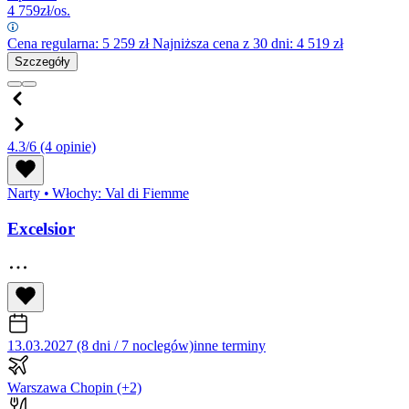
4 759
zł/os.
Cena regularna:
5 259
zł
Najniższa cena z 30 dni: 4 519 zł
Szczegóły
4.3/6
(4 opinie)
Narty
•
Włochy: Val di Fiemme
Excelsior
13.03.2027 (8 dni / 7 noclegów)
inne terminy
Warszawa Chopin
(+2)