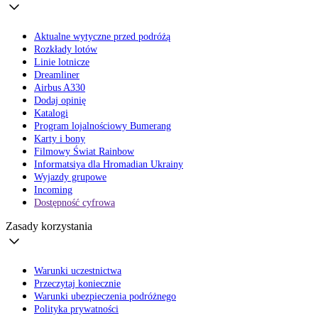
Aktualne wytyczne przed podróżą
Rozkłady lotów
Linie lotnicze
Dreamliner
Airbus A330
Dodaj opinię
Katalogi
Program lojalnościowy Bumerang
Karty i bony
Filmowy Świat Rainbow
Informatsiya dla Hromadian Ukrainy
Wyjazdy grupowe
Incoming
Dostępność cyfrowa
Zasady korzystania
Warunki uczestnictwa
Przeczytaj koniecznie
Warunki ubezpieczenia podróżnego
Polityka prywatności