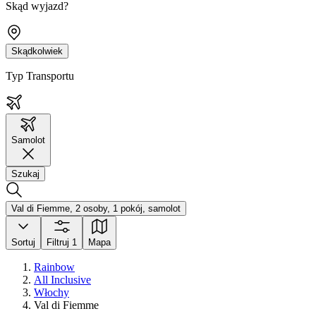
Skąd wyjazd?
Skądkolwiek
Typ Transportu
Samolot
Szukaj
Val di Fiemme, 2 osoby, 1 pokój, samolot
Sortuj
Filtruj
1
Mapa
Rainbow
All Inclusive
Włochy
Val di Fiemme