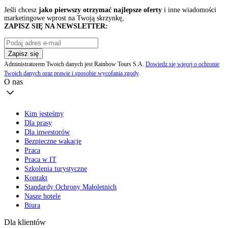
Jeśli chcesz
jako pierwszy otrzymać najlepsze oferty
i inne wiadomości
marketingowe wprost na Twoją skrzynkę,
ZAPISZ SIĘ NA NEWSLETTER:
Zapisz się
Administratorem Twoich danych jest Rainbow Tours S.A.
Dowiedz się więcej o ochronie
Twoich danych oraz prawie i sposobie wycofania zgody
.
O nas
Kim jesteśmy
Dla prasy
Dla inwestorów
Bezpieczne wakacje
Praca
Praca w IT
Szkolenia turystyczne
Kontakt
Standardy Ochrony Małoletnich
Nasze hotele
Biura
Dla klientów