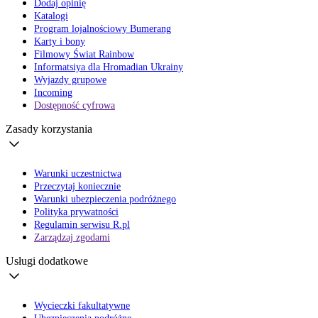
Dodaj opinię
Katalogi
Program lojalnościowy Bumerang
Karty i bony
Filmowy Świat Rainbow
Informatsiya dla Hromadian Ukrainy
Wyjazdy grupowe
Incoming
Dostępność cyfrowa
Zasady korzystania
Warunki uczestnictwa
Przeczytaj koniecznie
Warunki ubezpieczenia podróżnego
Polityka prywatności
Regulamin serwisu R.pl
Zarządzaj zgodami
Usługi dodatkowe
Wycieczki fakultatywne