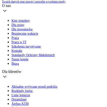
Twoich danych oraz prawie i sposobie wycofania zgody
.
O nas
Kim jesteśmy
Dla prasy
Dla inwestorów
Bezpieczne wakacje
Praca
Praca w IT
Szkolenia turystyczne
Kontakt
Standardy Ochrony Małoletnich
Nasze hotele
Biura
Dla klientów
Aktualne wytyczne przed podróżą
Rozkłady lotów
Linie lotnicze
Dreamliner
Airbus A330