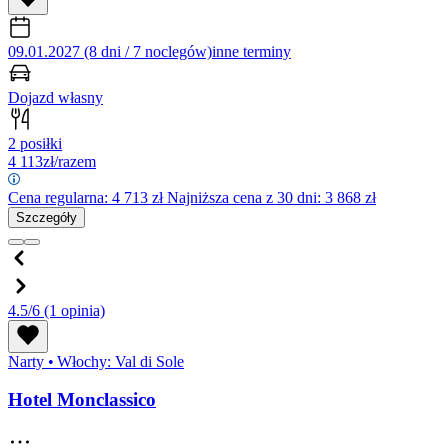
09.01.2027 (8 dni / 7 noclegów)
inne terminy
Dojazd własny
2 posiłki
4 113
zł/razem
Cena regularna:
4 713
zł
Najniższa cena z 30 dni: 3 868 zł
Szczegóły
4.5/6
(1 opinia)
Narty
•
Włochy: Val di Sole
Hotel Monclassico