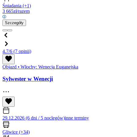
Śniadania
(+1)
3 665
zł/razem
Szczegóły
4.7/6
(7 opinii)
Objazd
•
Włochy: Wenecja Euganejska
Sylwester w Wenecji
29.12.2026 (6 dni / 5 noclegów)
inne terminy
Gliwice
(+34)