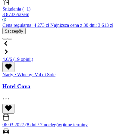
Śniadania
(+1)
3 873
zł/razem
Cena regularna:
4 273
zł
Najniższa cena z 30 dni: 3 613 zł
Szczegóły
4.6/6
(19 opinii)
Narty
•
Włochy: Val di Sole
Hotel Cova
06.03.2027 (8 dni / 7 noclegów)
inne terminy