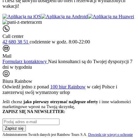
i ciesz się łatwym dostępem do ofert i rezerwacji wymarzonych
wakacji!
Call center
42 680 38 51
codziennie
w godz. 8:00-22:00
Mail
Formularz kontaktowy
Nasi konsultanci są do Twojej dyspozycji 7
dni w tygodniu
Biura Rainbow
Odwiedź jedno z ponad
100 biur Rainbow
w całej Polsce i
zarezerwuj swój
wymarzony urlop
Jeśli chcesz
jako pierwszy otrzymać najlepsze oferty
i inne wiadomości
marketingowe wprost na Twoją skrzynkę,
ZAPISZ SIĘ NA NEWSLETTER:
Zapisz się
Administratorem Twoich danych jest Rainbow Tours S.A.
Dowiedz się więcej o ochronie