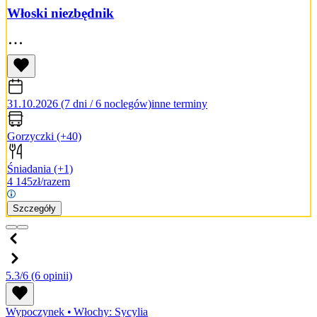
Włoski niezbędnik
31.10.2026 (7 dni / 6 noclegów)
inne terminy
Gorzyczki
(+40)
Śniadania
(+1)
4 145
zł/razem
Szczegóły
5.3/6
(6 opinii)
Wypoczynek
•
Włochy: Sycylia