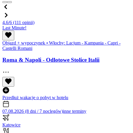
4.6/6
(111 opinii)
Last Minute!
Objazd + wypoczynek
•
Włochy: Lacjum - Kampania - Capri -
Castelli Romani
Roma & Napoli - Odlotowe Stolice Italii
Przedłuż wakacje o pobyt w hotelu
07.08.2026 (8 dni / 7 noclegów)
inne terminy
Katowice