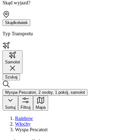
Skąd wyjazd?
Skądkolwiek
Typ Transportu
Samolot
Szukaj
Wyspa Pescatori, 2 osoby, 1 pokój, samolot
Sortuj
Filtruj
Mapa
Rainbow
Włochy
Wyspa Pescatori