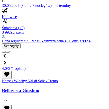
30.05.2027 (8 dni / 7 noclegów)
inne terminy
Katowice
Śniadania
(+2)
3 992
zł/razem
Cena regularna:
5 192
zł
Najniższa cena z 30 dni: 3 992 zł
Szczegóły
4.0/6
(1 opinia)
Narty
•
Włochy: Val di Sole - Trento
Bellavista Giustino