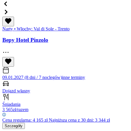
Narty
•
Włochy: Val di Sole - Trento
Bepy Hotel Pinzolo
09.01.2027 (8 dni / 7 noclegów)
inne terminy
Dojazd własny
Śniadania
3 565
zł/razem
Cena regularna:
4 165
zł
Najniższa cena z 30 dni: 3 344 zł
Szczegóły