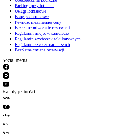
Ubezpieczenia podróżne
Parkingi przy lotnisku
Usługi lotniskowe
Bony podarunkowe
Pewność niezmiennej ceny
Bezpłatne odwołanie rezerwacji
Regulamin miejsc w samolocie
Regulamin wycieczek fakultatywnych
Regulamin szkoleń narciarskich
Bezpłatna zmiana rezerwacji
Social media
Kanały płatności