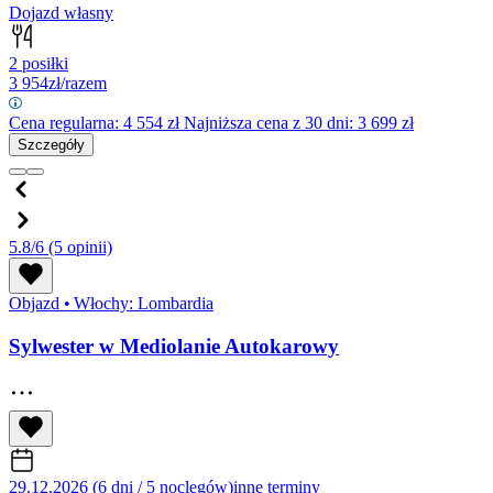
Dojazd własny
2 posiłki
3 954
zł/razem
Cena regularna:
4 554
zł
Najniższa cena z 30 dni: 3 699 zł
Szczegóły
5.8/6
(5 opinii)
Objazd
•
Włochy: Lombardia
Sylwester w Mediolanie Autokarowy
29.12.2026 (6 dni / 5 noclegów)
inne terminy