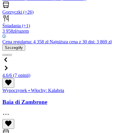
Gorzyczki
(+26)
Śniadania
(+1)
3 958
zł/razem
Cena regularna:
4 358
zł
Najniższa cena z 30 dni: 3 869 zł
Szczegóły
4.6/6
(7 opinii)
Wypoczynek
•
Włochy: Kalabria
Baia di Zambrone