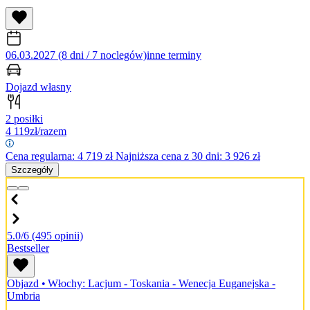
06.03.2027 (8 dni / 7 noclegów)
inne terminy
Dojazd własny
2 posiłki
4 119
zł/razem
Cena regularna:
4 719
zł
Najniższa cena z 30 dni: 3 926 zł
Szczegóły
5.0/6
(495 opinii)
Bestseller
Objazd
•
Włochy: Lacjum - Toskania - Wenecja Euganejska -
Umbria