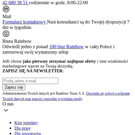
42 680 38 51
codziennie
w godz. 8:00-22:00
Mail
Formularz kontaktowy
Nasi konsultanci są do Twojej dyspozycji 7
dni w tygodniu
Biura Rainbow
Odwiedź jedno z ponad
100 biur Rainbow
w całej Polsce i
zarezerwuj swój
wymarzony urlop
Jeśli chcesz
jako pierwszy otrzymać najlepsze oferty
i inne wiadomości
marketingowe wprost na Twoją skrzynkę,
ZAPISZ SIĘ NA NEWSLETTER:
Zapisz się
Administratorem Twoich danych jest Rainbow Tours S.A.
Dowiedz się więcej o ochronie
Twoich danych oraz prawie i sposobie wycofania zgody
.
O nas
Kim jesteśmy
Dla prasy
Dla inwestorów