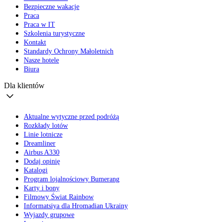
Bezpieczne wakacje
Praca
Praca w IT
Szkolenia turystyczne
Kontakt
Standardy Ochrony Małoletnich
Nasze hotele
Biura
Dla klientów
Aktualne wytyczne przed podróżą
Rozkłady lotów
Linie lotnicze
Dreamliner
Airbus A330
Dodaj opinię
Katalogi
Program lojalnościowy Bumerang
Karty i bony
Filmowy Świat Rainbow
Informatsiya dla Hromadian Ukrainy
Wyjazdy grupowe