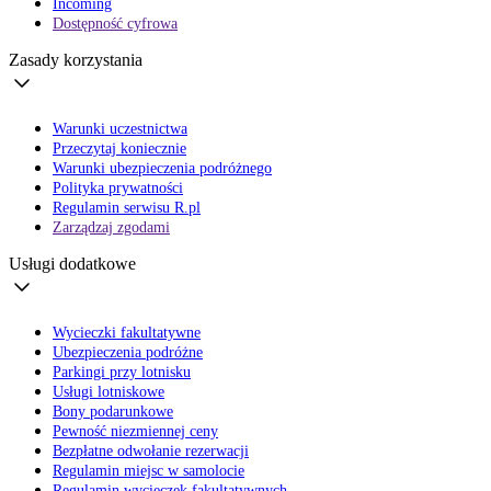
Incoming
Dostępność cyfrowa
Zasady korzystania
Warunki uczestnictwa
Przeczytaj koniecznie
Warunki ubezpieczenia podróżnego
Polityka prywatności
Regulamin serwisu R.pl
Zarządzaj zgodami
Usługi dodatkowe
Wycieczki fakultatywne
Ubezpieczenia podróżne
Parkingi przy lotnisku
Usługi lotniskowe
Bony podarunkowe
Pewność niezmiennej ceny
Bezpłatne odwołanie rezerwacji
Regulamin miejsc w samolocie
Regulamin wycieczek fakultatywnych