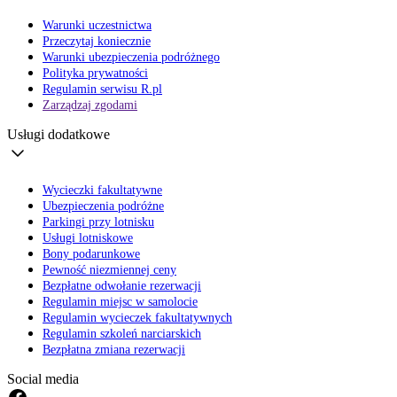
Warunki uczestnictwa
Przeczytaj koniecznie
Warunki ubezpieczenia podróżnego
Polityka prywatności
Regulamin serwisu R.pl
Zarządzaj zgodami
Usługi dodatkowe
Wycieczki fakultatywne
Ubezpieczenia podróżne
Parkingi przy lotnisku
Usługi lotniskowe
Bony podarunkowe
Pewność niezmiennej ceny
Bezpłatne odwołanie rezerwacji
Regulamin miejsc w samolocie
Regulamin wycieczek fakultatywnych
Regulamin szkoleń narciarskich
Bezpłatna zmiana rezerwacji
Social media