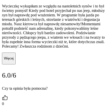
Wycieczkę wykupiłam ze względu na nastoletnich synów i to był
świetny pomysł! Kiedy pod hotel przyjechał po nas jeep, młodszy
syn był naprawdę pod wrażeniem. W programie była jazda po
terenach górskich i leśnych, strzelanie z wiatrówki i degustacja
miodu. Nasz kierowca był naprawdę niesamowity!Momentami
potrafił podnieść nam adrenalinę, kiedy pokonywaliśmy leśne
nierówności. Chłopcy byli bardzo zadowoleni. Podziwianie
przyrody z pędzącego jeepa, z wiatrem we włosach i na twarzy to
była zupełnie inna forma wycieczki niż te, które dotychczas znali.
Polecamy! Zwłaszcza rodzinom z dziećmi.
Więcej
6.0/6
Czy ta opinia była pomocna?
0