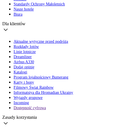
Standardy Ochrony Małoletnich
Nasze hotele
Biura
Dla klientów
Aktualne wytyczne przed podróżą
Rozkłady lotów
Linie lotnicze
Dreamliner
Airbus A330
Dodaj opinię
Katalogi
Program lojalnościowy Bumerang
Karty i bony
Filmowy Świat Rainbow
Informatsiya dla Hromadian Ukrainy
Wyjazdy grupowe
Incoming
Dostępność cyfrowa
Zasady korzystania