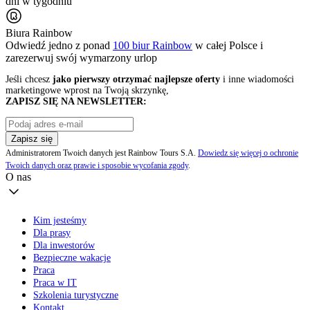
dni w tygodniu
Biura Rainbow
Odwiedź jedno z ponad
100 biur Rainbow
w całej Polsce i
zarezerwuj swój
wymarzony urlop
Jeśli chcesz
jako pierwszy otrzymać najlepsze oferty
i inne wiadomości
marketingowe wprost na Twoją skrzynkę,
ZAPISZ SIĘ NA NEWSLETTER:
Zapisz się
Administratorem Twoich danych jest Rainbow Tours S.A.
Dowiedz się więcej o ochronie
Twoich danych oraz prawie i sposobie wycofania zgody
.
O nas
Kim jesteśmy
Dla prasy
Dla inwestorów
Bezpieczne wakacje
Praca
Praca w IT
Szkolenia turystyczne
Kontakt