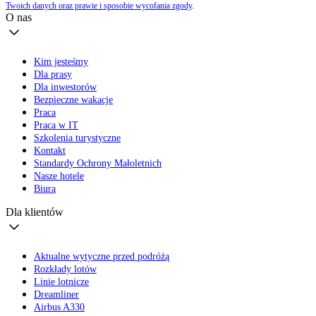
Twoich danych oraz prawie i sposobie wycofania zgody
.
O nas
Kim jesteśmy
Dla prasy
Dla inwestorów
Bezpieczne wakacje
Praca
Praca w IT
Szkolenia turystyczne
Kontakt
Standardy Ochrony Małoletnich
Nasze hotele
Biura
Dla klientów
Aktualne wytyczne przed podróżą
Rozkłady lotów
Linie lotnicze
Dreamliner
Airbus A330