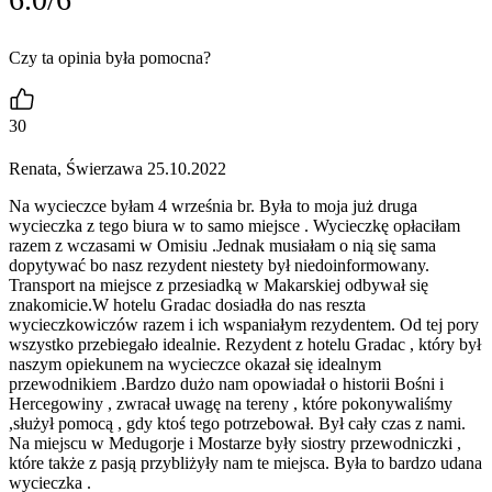
Czy ta opinia była pomocna?
30
Renata, Świerzawa 25.10.2022
Na wycieczce byłam 4 września br. Była to moja już druga
wycieczka z tego biura w to samo miejsce . Wycieczkę opłaciłam
razem z wczasami w Omisiu .Jednak musiałam o nią się sama
dopytywać bo nasz rezydent niestety był niedoinformowany.
Transport na miejsce z przesiadką w Makarskiej odbywał się
znakomicie.W hotelu Gradac dosiadła do nas reszta
wycieczkowiczów razem i ich wspaniałym rezydentem. Od tej pory
wszystko przebiegało idealnie. Rezydent z hotelu Gradac , który był
naszym opiekunem na wycieczce okazał się idealnym
przewodnikiem .Bardzo dużo nam opowiadał o historii Bośni i
Hercegowiny , zwracał uwagę na tereny , które pokonywaliśmy
,służył pomocą , gdy ktoś tego potrzebował. Był cały czas z nami.
Na miejscu w Medugorje i Mostarze były siostry przewodniczki ,
które także z pasją przybliżyły nam te miejsca. Była to bardzo udana
wycieczka .