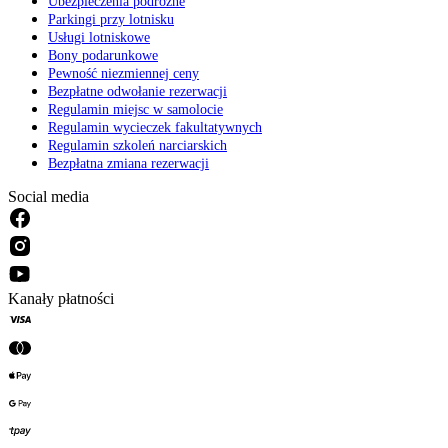
Ubezpieczenia podróżne
Parkingi przy lotnisku
Usługi lotniskowe
Bony podarunkowe
Pewność niezmiennej ceny
Bezpłatne odwołanie rezerwacji
Regulamin miejsc w samolocie
Regulamin wycieczek fakultatywnych
Regulamin szkoleń narciarskich
Bezpłatna zmiana rezerwacji
Social media
Kanały płatności