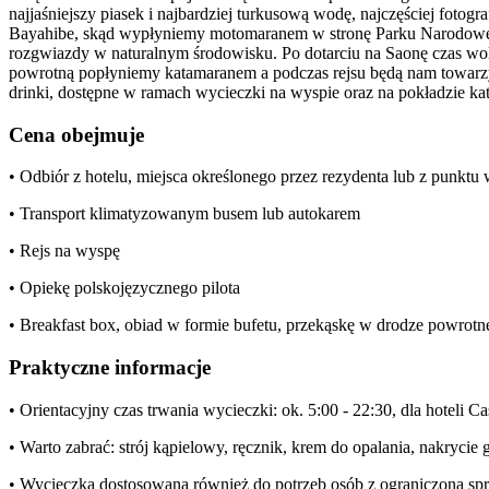
najjaśniejszy piasek i najbardziej turkusową wodę, najczęściej foto
Bayahibe, skąd wypłyniemy motomaranem w stronę Parku Narodowego 
rozgwiazdy w naturalnym środowisku. Po dotarciu na Saonę czas wo
powrotną popłyniemy katamaranem a podczas rejsu będą nam towarzy
drinki, dostępne w ramach wycieczki na wyspie oraz na pokładzie ka
Cena obejmuje
• Odbiór z hotelu, miejsca określonego przez rezydenta lub z punkt
• Transport klimatyzowanym busem lub autokarem
• Rejs na wyspę
• Opiekę polskojęzycznego pilota
• Breakfast box, obiad w formie bufetu, przekąskę w drodze powrotne
Praktyczne informacje
• Orientacyjny czas trwania wycieczki: ok. 5:00 - 22:30, dla hotel
• Warto zabrać: strój kąpielowy, ręcznik, krem do opalania, nakrycie
• Wycieczka dostosowana również do potrzeb osób z ograniczoną s