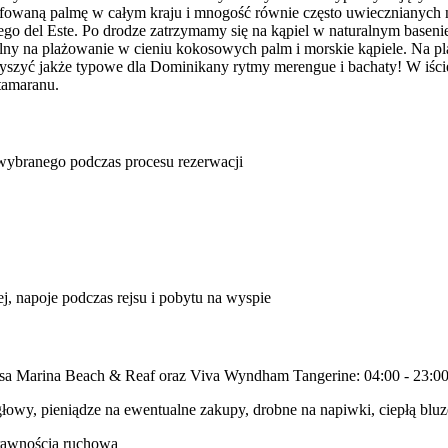
grafowaną palmę w całym kraju i mnogość równie często uwiecznianych 
del Este. Po drodze zatrzymamy się na kąpiel w naturalnym basenie 
lny na plażowanie w cieniu kokosowych palm i morskie kąpiele. Na p
szyć jakże typowe dla Dominikany rytmy merengue i bachaty! W iście
tamaranu.
u wybranego podczas procesu rezerwacji
j, napoje podczas rejsu i pobytu na wyspie
i Casa Marina Beach & Reaf oraz Viva Wyndham Tangerine: 04:00 - 23:0
 głowy, pieniądze na ewentualne zakupy, drobne na napiwki, ciepłą blu
prawnością ruchową