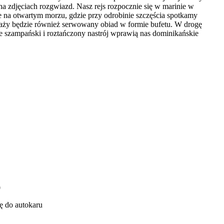
na zdjęciach rozgwiazd. Nasz rejs rozpocznie się w marinie w
na otwartym morzu, gdzie przy odrobinie szczęścia spotkamy
laży będzie również serwowany obiad w formie bufetu. W drogę
 szampański i roztańczony nastrój wprawią nas dominikańskie
0
zę do autokaru