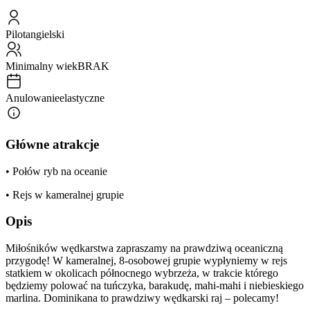
Pilot
angielski
Minimalny wiek
BRAK
Anulowanie
elastyczne
Główne atrakcje
• Połów ryb na oceanie
• Rejs w kameralnej grupie
Opis
Miłośników wędkarstwa zapraszamy na prawdziwą oceaniczną
przygodę! W kameralnej, 8-osobowej grupie wypłyniemy w rejs
statkiem w okolicach północnego wybrzeża, w trakcie którego
będziemy polować na tuńczyka, barakudę, mahi-mahi i niebieskiego
marlina. Dominikana to prawdziwy wędkarski raj – polecamy!