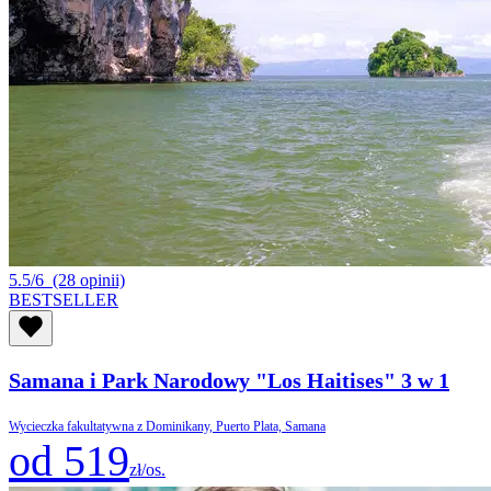
5.5/6
(28 opinii)
BESTSELLER
Samana i Park Narodowy "Los Haitises" 3 w 1
Wycieczka fakultatywna z Dominikany, Puerto Plata, Samana
od 519
zł/os.