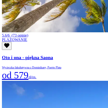
5.6/6
(73 opinie)
PLAŻOWANIE
Oto i ona - piękna Saona
Wycieczka fakultatywna z Dominikany, Puerto Plata
od 579
zł/os.