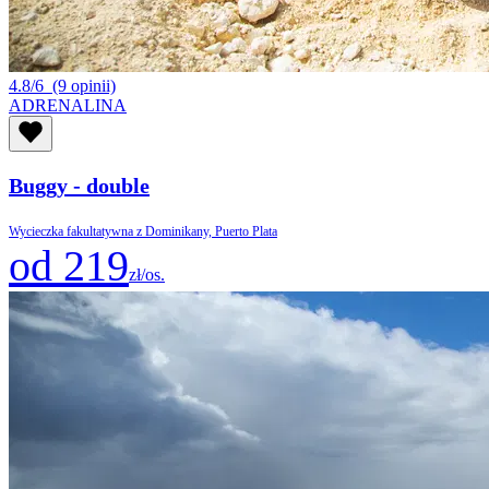
4.8/6
(9 opinii)
ADRENALINA
Buggy - double
Wycieczka fakultatywna z Dominikany, Puerto Plata
od 219
zł/os.