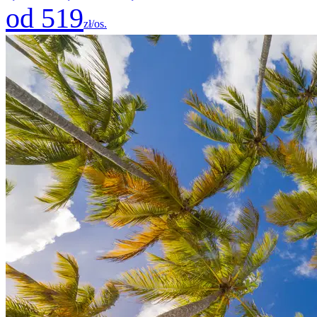
od 519
zł/os.