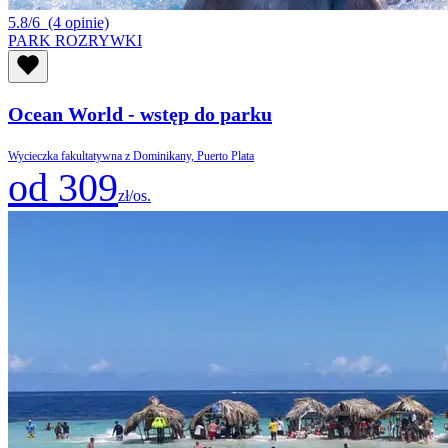
5.8/6
(4 opinie)
PARK ROZRYWKI
Ocean World - wstęp do parku
Wycieczka fakultatywna z Dominikany, Puerto Plata
od 309
zł/os.