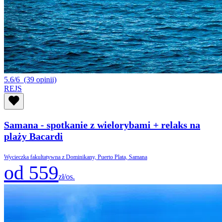
5.6/6
(39 opinii)
REJS
Samana - spotkanie z wielorybami + relaks na
plaży Bacardi
Wycieczka fakultatywna z Dominikany, Puerto Plata, Samana
od 559
zł/os.