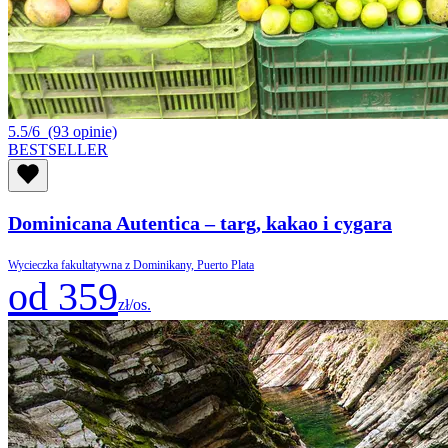
5.5/6
(93 opinie)
BESTSELLER
Dominicana Autentica – targ, kakao i cygara
Wycieczka fakultatywna z Dominikany, Puerto Plata
od 359
zł/os.