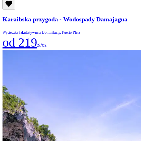
Karaibska przygoda - Wodospady Damajagua
Wycieczka fakultatywna z Dominikany, Puerto Plata
od 219
zł/os.