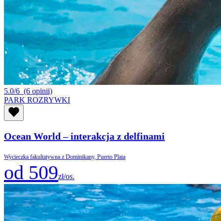
5.0/6
(6 opinii)
PARK ROZRYWKI
Ocean World – interakcja z delfinami
Wycieczka fakultatywna z Dominikany, Puerto Plata
od 509
zł/os.