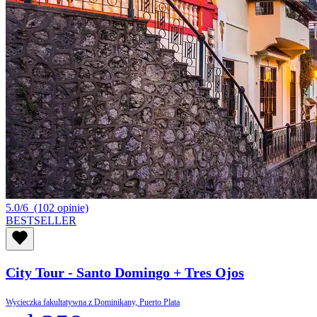
5.0/6
(102 opinie)
BESTSELLER
City Tour - Santo Domingo + Tres Ojos
Wycieczka fakultatywna z Dominikany, Puerto Plata