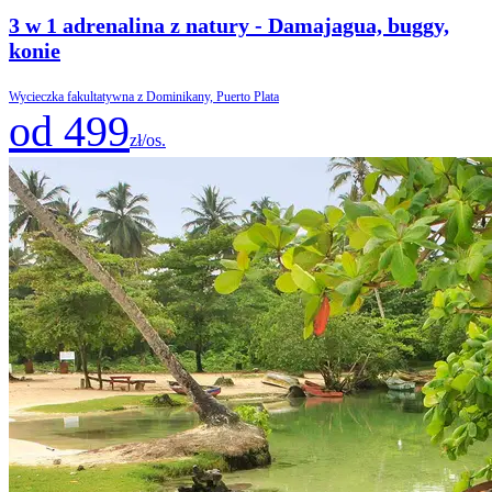
3 w 1 adrenalina z natury - Damajagua, buggy,
konie
Wycieczka fakultatywna z Dominikany, Puerto Plata
od 499
zł/os.