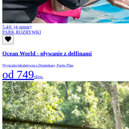
5.4/6
(4 opinie)
PARK ROZRYWKI
Ocean World - pływanie z delfinami
Wycieczka fakultatywna z Dominikany, Puerto Plata
od 749
zł/os.