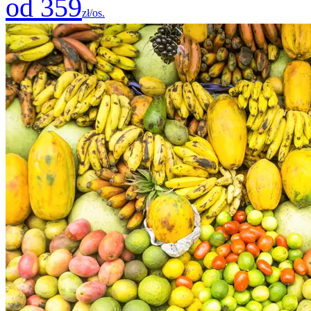
od 359
zł/os.