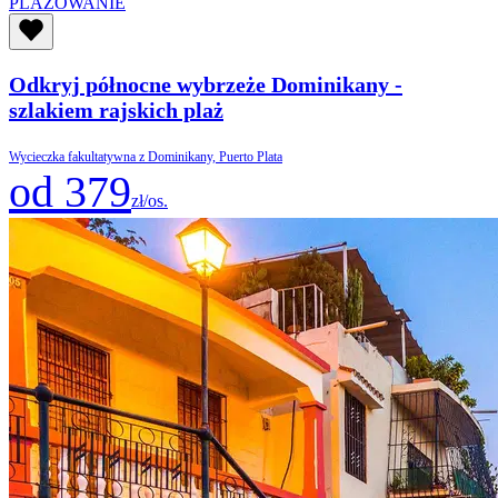
PLAŻOWANIE
Odkryj północne wybrzeże Dominikany -
szlakiem rajskich plaż
Wycieczka fakultatywna z Dominikany, Puerto Plata
od 379
zł/os.