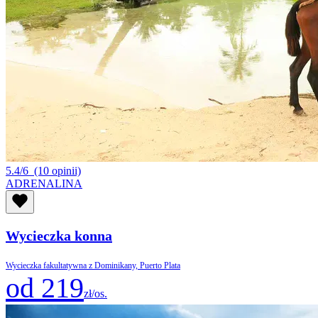
5.4/6
(10 opinii)
ADRENALINA
Wycieczka konna
Wycieczka fakultatywna z Dominikany, Puerto Plata
od 219
zł/os.