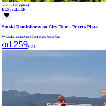
5.6/6
(178 opinii)
BESTSELLER
Smaki Dominikany na City Tour - Puerto Plata
Wycieczka fakultatywna z Dominikany, Puerto Plata
od 259
zł/os.