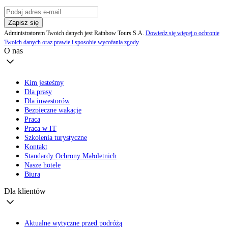
Zapisz się
Administratorem Twoich danych jest Rainbow Tours S.A.
Dowiedz się więcej o ochronie
Twoich danych oraz prawie i sposobie wycofania zgody
.
O nas
Kim jesteśmy
Dla prasy
Dla inwestorów
Bezpieczne wakacje
Praca
Praca w IT
Szkolenia turystyczne
Kontakt
Standardy Ochrony Małoletnich
Nasze hotele
Biura
Dla klientów
Aktualne wytyczne przed podróżą