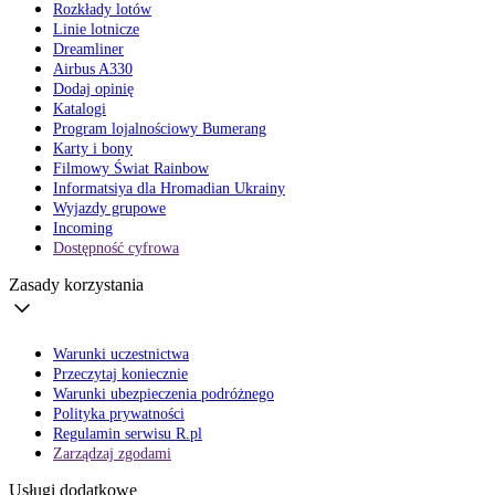
Rozkłady lotów
Linie lotnicze
Dreamliner
Airbus A330
Dodaj opinię
Katalogi
Program lojalnościowy Bumerang
Karty i bony
Filmowy Świat Rainbow
Informatsiya dla Hromadian Ukrainy
Wyjazdy grupowe
Incoming
Dostępność cyfrowa
Zasady korzystania
Warunki uczestnictwa
Przeczytaj koniecznie
Warunki ubezpieczenia podróżnego
Polityka prywatności
Regulamin serwisu R.pl
Zarządzaj zgodami
Usługi dodatkowe