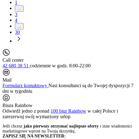
1
...
3
4
...
30
Call center
42 680 38 51
codziennie
w godz. 8:00-22:00
Mail
Formularz kontaktowy
Nasi konsultanci są do Twojej dyspozycji 7
dni w tygodniu
Biura Rainbow
Odwiedź jedno z ponad
100 biur Rainbow
w całej Polsce i
zarezerwuj swój
wymarzony urlop
Jeśli chcesz
jako pierwszy otrzymać najlepsze oferty
i inne wiadomości
marketingowe wprost na Twoją skrzynkę,
ZAPISZ SIĘ NA NEWSLETTER: