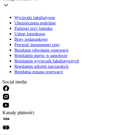
Wycieczki fakultatywne
Ubezpieczenia podróżne
Parkingi przy lotnisku
Usługi lotniskowe
Bony podarunkowe
Pewność niezmiennej ceny
Bezpłatne odwołanie rezerwacji
Regulamin miejsc w samolocie
Regulamin wycieczek fakultatywnych
Regulamin szkoleń narciarskich
Bezpłatna zmiana rezerwacji
Social media
Kanały płatności