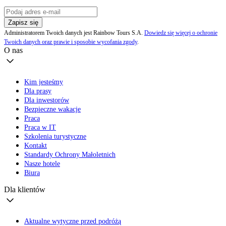
Zapisz się
Administratorem Twoich danych jest Rainbow Tours S.A.
Dowiedz się więcej o ochronie
Twoich danych oraz prawie i sposobie wycofania zgody
.
O nas
Kim jesteśmy
Dla prasy
Dla inwestorów
Bezpieczne wakacje
Praca
Praca w IT
Szkolenia turystyczne
Kontakt
Standardy Ochrony Małoletnich
Nasze hotele
Biura
Dla klientów
Aktualne wytyczne przed podróżą