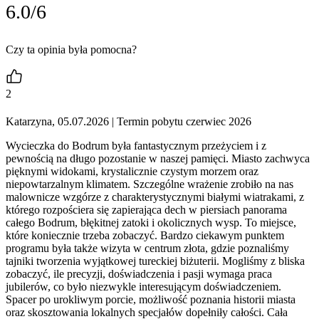
6.0/6
Czy ta opinia była pomocna?
2
Katarzyna, 05.07.2026
| Termin pobytu czerwiec 2026
Wycieczka do Bodrum była fantastycznym przeżyciem i z
pewnością na długo pozostanie w naszej pamięci. Miasto zachwyca
pięknymi widokami, krystalicznie czystym morzem oraz
niepowtarzalnym klimatem. Szczególne wrażenie zrobiło na nas
malownicze wzgórze z charakterystycznymi białymi wiatrakami, z
którego rozpościera się zapierająca dech w piersiach panorama
całego Bodrum, błękitnej zatoki i okolicznych wysp. To miejsce,
które koniecznie trzeba zobaczyć. Bardzo ciekawym punktem
programu była także wizyta w centrum złota, gdzie poznaliśmy
tajniki tworzenia wyjątkowej tureckiej biżuterii. Mogliśmy z bliska
zobaczyć, ile precyzji, doświadczenia i pasji wymaga praca
jubilerów, co było niezwykle interesującym doświadczeniem.
Spacer po urokliwym porcie, możliwość poznania historii miasta
oraz skosztowania lokalnych specjałów dopełniły całości. Cała