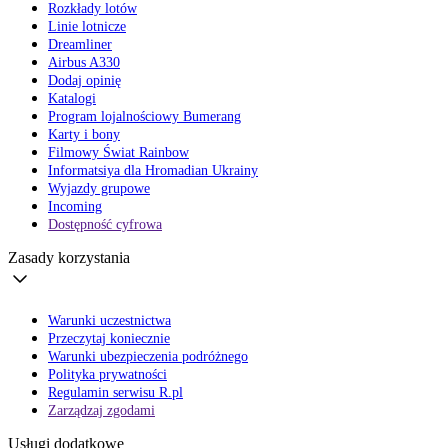
Rozkłady lotów
Linie lotnicze
Dreamliner
Airbus A330
Dodaj opinię
Katalogi
Program lojalnościowy Bumerang
Karty i bony
Filmowy Świat Rainbow
Informatsiya dla Hromadian Ukrainy
Wyjazdy grupowe
Incoming
Dostępność cyfrowa
Zasady korzystania
Warunki uczestnictwa
Przeczytaj koniecznie
Warunki ubezpieczenia podróżnego
Polityka prywatności
Regulamin serwisu R.pl
Zarządzaj zgodami
Usługi dodatkowe