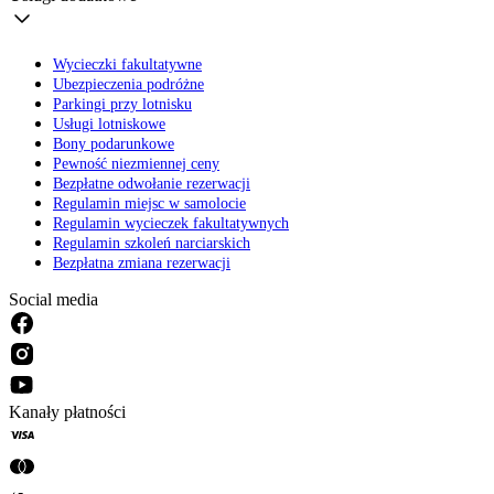
Wycieczki fakultatywne
Ubezpieczenia podróżne
Parkingi przy lotnisku
Usługi lotniskowe
Bony podarunkowe
Pewność niezmiennej ceny
Bezpłatne odwołanie rezerwacji
Regulamin miejsc w samolocie
Regulamin wycieczek fakultatywnych
Regulamin szkoleń narciarskich
Bezpłatna zmiana rezerwacji
Social media
Kanały płatności