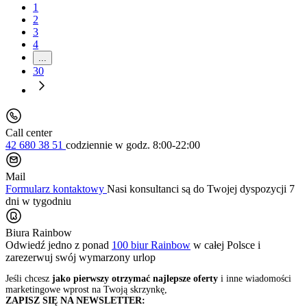
1
2
3
4
...
30
Call center
42 680 38 51
codziennie
w godz. 8:00-22:00
Mail
Formularz kontaktowy
Nasi konsultanci są do Twojej dyspozycji 7
dni w tygodniu
Biura Rainbow
Odwiedź jedno z ponad
100 biur Rainbow
w całej Polsce i
zarezerwuj swój
wymarzony urlop
Jeśli chcesz
jako pierwszy otrzymać najlepsze oferty
i inne wiadomości
marketingowe wprost na Twoją skrzynkę,
ZAPISZ SIĘ NA NEWSLETTER: