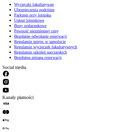
Wycieczki fakultatywne
Ubezpieczenia podróżne
Parkingi przy lotnisku
Usługi lotniskowe
Bony podarunkowe
Pewność niezmiennej ceny
Bezpłatne odwołanie rezerwacji
Regulamin miejsc w samolocie
Regulamin wycieczek fakultatywnych
Regulamin szkoleń narciarskich
Bezpłatna zmiana rezerwacji
Social media
Kanały płatności