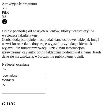
Atrakcyjność programu
5.8
Pilot
5.8
Opinie pochodzą od naszych Klientów, którzy uczestniczyli w
wycieczce fakultatywnej.
Osoba dodająca opinię musi podać dane osobowe, takie jak imię i
nazwisko oraz dane dotyczące wyjazdu, czyli datę i kierunek
wyjazdu lub numer rezerwacji. Dzięki tym informacjom
sprawdzamy, czy autor opinii faktycznie podróżował z nami. Jeżeli
dane się nie zgadzają, wówczas nie publikujemy opinii.
Najlepiej oceniane
Wybierz
6.0/6