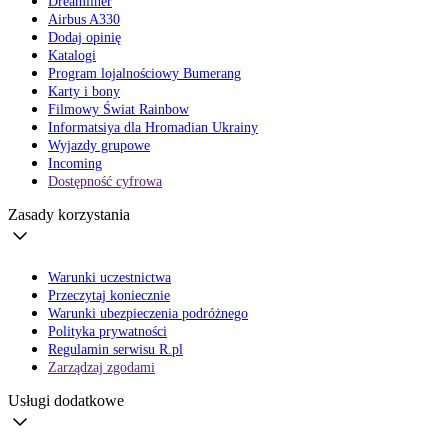
Dreamliner
Airbus A330
Dodaj opinię
Katalogi
Program lojalnościowy Bumerang
Karty i bony
Filmowy Świat Rainbow
Informatsiya dla Hromadian Ukrainy
Wyjazdy grupowe
Incoming
Dostępność cyfrowa
Zasady korzystania
Warunki uczestnictwa
Przeczytaj koniecznie
Warunki ubezpieczenia podróżnego
Polityka prywatności
Regulamin serwisu R.pl
Zarządzaj zgodami
Usługi dodatkowe