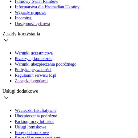
Filmowy Świat Rainbow
Informatsiya dla Hromadian Ukrainy
Wyjazdy grupowe
Incoming
Dostępność cyfrowa
Zasady korzystania
Warunki uczestnictwa
Przeczytaj koniecznie
Warunki ubezpieczenia podróżnego
Polityka prywatności
Regulamin serwisu R.pl
Zarządzaj zgodami
Usługi dodatkowe
Wycieczki fakultatywne
Ubezpieczenia podróżne
Parkingi przy lotnisku
Usługi lotniskowe
Bony podarunkowe