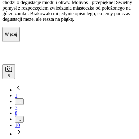
chodzi o degustację miodu i oliwy. Molivos - przepiękne! Świetny
pomysł z rozpoczęciem zwiedzania miasteczka od położonego na
górze zamku. Brakowało mi jedynie opisu tego, co jemy podczas
degustacji meze, ale reszta na piątkę.
Więcej
5
1
...
7
8
...
10