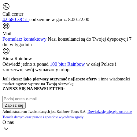
Call center
42 680 38 51
codziennie
w godz. 8:00-22:00
Mail
Formularz kontaktowy
Nasi konsultanci są do Twojej dyspozycji 7
dni w tygodniu
Biura Rainbow
Odwiedź jedno z ponad
100 biur Rainbow
w całej Polsce i
zarezerwuj swój
wymarzony urlop
Jeśli chcesz
jako pierwszy otrzymać najlepsze oferty
i inne wiadomości
marketingowe wprost na Twoją skrzynkę,
ZAPISZ SIĘ NA NEWSLETTER:
Zapisz się
Administratorem Twoich danych jest Rainbow Tours S.A.
Dowiedz się więcej o ochronie
Twoich danych oraz prawie i sposobie wycofania zgody
.
O nas