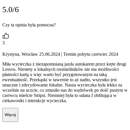
5.0/6
Czy ta opinia była pomocna?
3
Krystyna, Wrocław 25.06.2024
| Termin pobytu czerwiec 2024
Miła wycieczka z niezapomnianą jazda autokarem przez kręte drogi
Lesvos. Niestety u lokalnych rzemieślników nie ma możliwości
płatności kartą x więc warto być przygotowanym na taką
ewentualność. Przekąski w tawernie to aż nadto, wszystko jest
smaczne i zdecydowanie lokalne. Nasza wycieczka była lekko za
wcześnie na uczcie, co zmusiło nas do wędrówek po dość pustym w
czerwcu mieście Stripsi. Niemniej była to udana I obfitująca w
ciekawostki i interakcje wycieczka.
Więcej