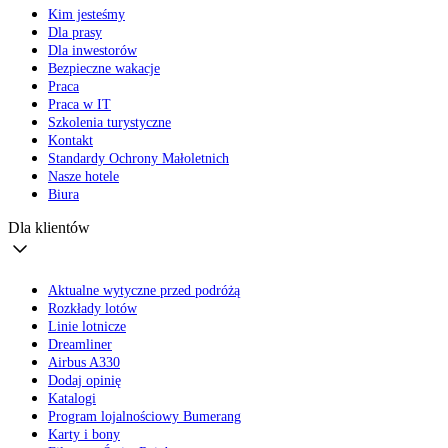
Kim jesteśmy
Dla prasy
Dla inwestorów
Bezpieczne wakacje
Praca
Praca w IT
Szkolenia turystyczne
Kontakt
Standardy Ochrony Małoletnich
Nasze hotele
Biura
Dla klientów
Aktualne wytyczne przed podróżą
Rozkłady lotów
Linie lotnicze
Dreamliner
Airbus A330
Dodaj opinię
Katalogi
Program lojalnościowy Bumerang
Karty i bony