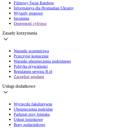
Filmowy Świat Rainbow
Informatsiya dla Hromadian Ukrainy
Wyjazdy grupowe
Incoming
Dostępność cyfrowa
Zasady korzystania
Warunki uczestnictwa
Przeczytaj koniecznie
Warunki ubezpieczenia podróżnego
Polityka prywatności
Regulamin serwisu R.pl
Zarządzaj zgodami
Usługi dodatkowe
Wycieczki fakultatywne
Ubezpieczenia podróżne
Parkingi przy lotnisku
Usługi lotniskowe
Bony podarunkowe