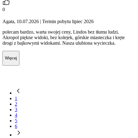
0
Agata, 10.07.2026
| Termin pobytu lipiec 2026
polecam bardzo, warta swojej ceny, Lindos bez tłumu ludzi,
Akropol piękne widoki, bez kolejek, górskie miasteczka i kręte
drogi z bajkowymi widokami. Nasza ulubiona wycieczka.
Więcej
1
2
3
4
5
6