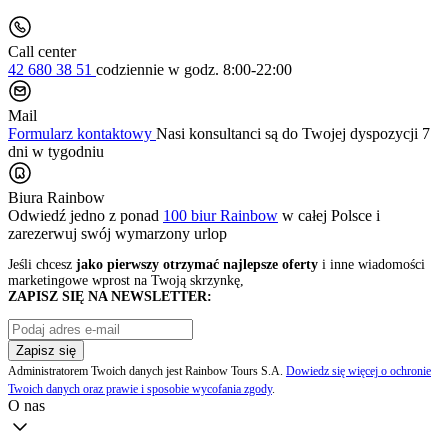
Call center
42 680 38 51
codziennie
w godz. 8:00-22:00
Mail
Formularz kontaktowy
Nasi konsultanci są do Twojej dyspozycji 7
dni w tygodniu
Biura Rainbow
Odwiedź jedno z ponad
100 biur Rainbow
w całej Polsce i
zarezerwuj swój
wymarzony urlop
Jeśli chcesz
jako pierwszy otrzymać najlepsze oferty
i inne wiadomości
marketingowe wprost na Twoją skrzynkę,
ZAPISZ SIĘ NA NEWSLETTER:
Zapisz się
Administratorem Twoich danych jest Rainbow Tours S.A.
Dowiedz się więcej o ochronie
Twoich danych oraz prawie i sposobie wycofania zgody
.
O nas