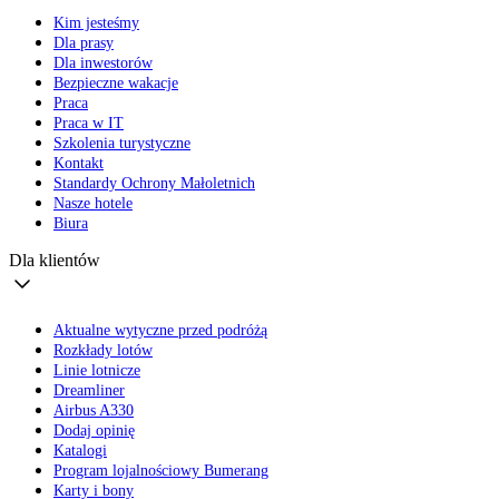
Kim jesteśmy
Dla prasy
Dla inwestorów
Bezpieczne wakacje
Praca
Praca w IT
Szkolenia turystyczne
Kontakt
Standardy Ochrony Małoletnich
Nasze hotele
Biura
Dla klientów
Aktualne wytyczne przed podróżą
Rozkłady lotów
Linie lotnicze
Dreamliner
Airbus A330
Dodaj opinię
Katalogi
Program lojalnościowy Bumerang
Karty i bony