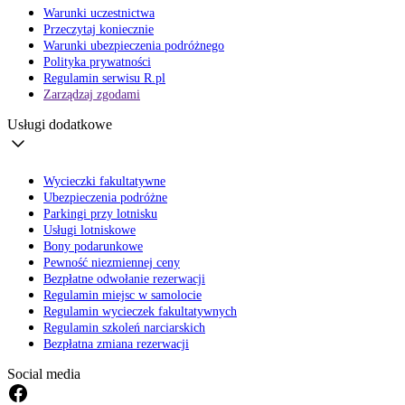
Warunki uczestnictwa
Przeczytaj koniecznie
Warunki ubezpieczenia podróżnego
Polityka prywatności
Regulamin serwisu R.pl
Zarządzaj zgodami
Usługi dodatkowe
Wycieczki fakultatywne
Ubezpieczenia podróżne
Parkingi przy lotnisku
Usługi lotniskowe
Bony podarunkowe
Pewność niezmiennej ceny
Bezpłatne odwołanie rezerwacji
Regulamin miejsc w samolocie
Regulamin wycieczek fakultatywnych
Regulamin szkoleń narciarskich
Bezpłatna zmiana rezerwacji
Social media