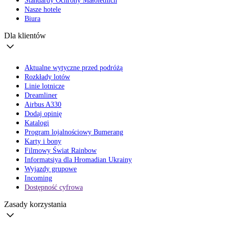
Standardy Ochrony Małoletnich
Nasze hotele
Biura
Dla klientów
Aktualne wytyczne przed podróżą
Rozkłady lotów
Linie lotnicze
Dreamliner
Airbus A330
Dodaj opinię
Katalogi
Program lojalnościowy Bumerang
Karty i bony
Filmowy Świat Rainbow
Informatsiya dla Hromadian Ukrainy
Wyjazdy grupowe
Incoming
Dostępność cyfrowa
Zasady korzystania