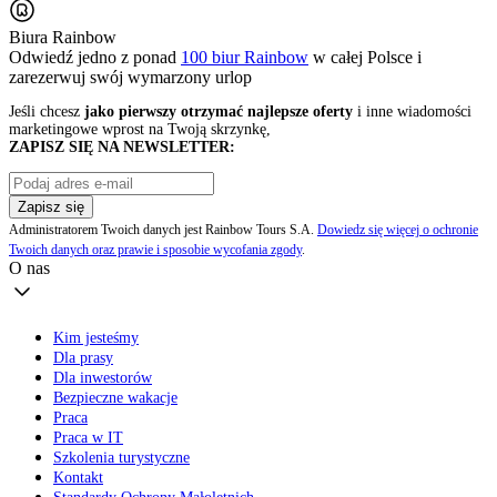
Biura Rainbow
Odwiedź jedno z ponad
100 biur Rainbow
w całej Polsce i
zarezerwuj swój
wymarzony urlop
Jeśli chcesz
jako pierwszy otrzymać najlepsze oferty
i inne wiadomości
marketingowe wprost na Twoją skrzynkę,
ZAPISZ SIĘ NA NEWSLETTER:
Zapisz się
Administratorem Twoich danych jest Rainbow Tours S.A.
Dowiedz się więcej o ochronie
Twoich danych oraz prawie i sposobie wycofania zgody
.
O nas
Kim jesteśmy
Dla prasy
Dla inwestorów
Bezpieczne wakacje
Praca
Praca w IT
Szkolenia turystyczne
Kontakt