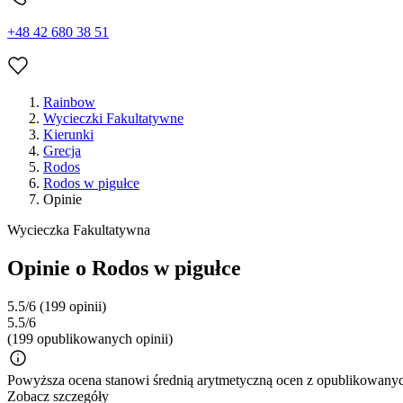
+48 42 680 38 51
Rainbow
Wycieczki Fakultatywne
Kierunki
Grecja
Rodos
Rodos w pigułce
Opinie
Wycieczka Fakultatywna
Opinie o Rodos w pigułce
5.5/6
(199 opinii)
5.5/6
(199 opublikowanych opinii)
Powyższa ocena stanowi średnią arytmetyczną ocen z opublikowanych
Zobacz szczegóły