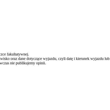
zce fakultatywnej.
zwisko oraz dane dotyczące wyjazdu, czyli datę i kierunek wyjazdu lu
ówczas nie publikujemy opinii.