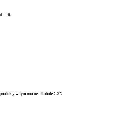
storii.
zne produkty w tym mocne alkohole 🙂🙃