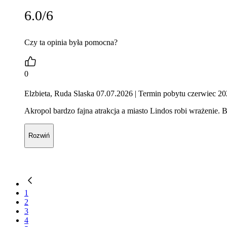
6.0/6
Czy ta opinia była pomocna?
0
Elzbieta, Ruda Slaska 07.07.2026
| Termin pobytu czerwiec 2
Akropol bardzo fajna atrakcja a miasto Lindos robi wrażenie.
Rozwiń
1
2
3
4