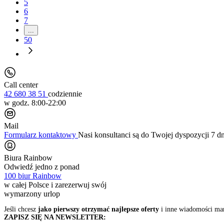
5
6
7
...
50
Call center
42 680 38 51
codziennie
w godz. 8:00-22:00
Mail
Formularz kontaktowy
Nasi konsultanci są do Twojej dyspozycji 7 d
Biura Rainbow
Odwiedź jedno z ponad
100 biur Rainbow
w całej Polsce i zarezerwuj swój
wymarzony urlop
Jeśli chcesz
jako pierwszy otrzymać najlepsze oferty
i inne wiadomości ma
ZAPISZ SIĘ NA NEWSLETTER: