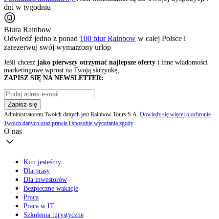
dni w tygodniu
Biura Rainbow
Odwiedź jedno z ponad
100 biur Rainbow
w całej Polsce i
zarezerwuj swój
wymarzony urlop
Jeśli chcesz
jako pierwszy otrzymać najlepsze oferty
i inne wiadomości
marketingowe wprost na Twoją skrzynkę,
ZAPISZ SIĘ NA NEWSLETTER:
Zapisz się
Administratorem Twoich danych jest Rainbow Tours S.A.
Dowiedz się więcej o ochronie
Twoich danych oraz prawie i sposobie wycofania zgody
.
O nas
Kim jesteśmy
Dla prasy
Dla inwestorów
Bezpieczne wakacje
Praca
Praca w IT
Szkolenia turystyczne