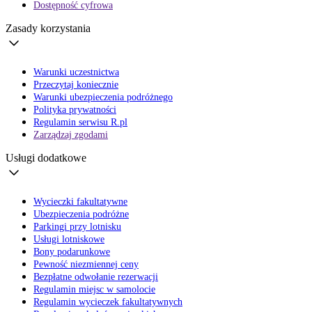
Dostępność cyfrowa
Zasady korzystania
Warunki uczestnictwa
Przeczytaj koniecznie
Warunki ubezpieczenia podróżnego
Polityka prywatności
Regulamin serwisu R.pl
Zarządzaj zgodami
Usługi dodatkowe
Wycieczki fakultatywne
Ubezpieczenia podróżne
Parkingi przy lotnisku
Usługi lotniskowe
Bony podarunkowe
Pewność niezmiennej ceny
Bezpłatne odwołanie rezerwacji
Regulamin miejsc w samolocie
Regulamin wycieczek fakultatywnych