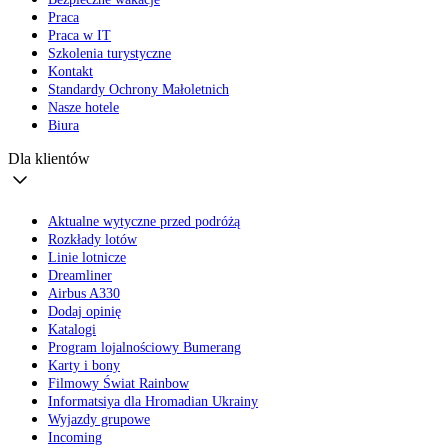
Praca
Praca w IT
Szkolenia turystyczne
Kontakt
Standardy Ochrony Małoletnich
Nasze hotele
Biura
Dla klientów
Aktualne wytyczne przed podróżą
Rozkłady lotów
Linie lotnicze
Dreamliner
Airbus A330
Dodaj opinię
Katalogi
Program lojalnościowy Bumerang
Karty i bony
Filmowy Świat Rainbow
Informatsiya dla Hromadian Ukrainy
Wyjazdy grupowe
Incoming