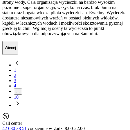
strony wody. Cała organizacja wycieczki na bardzo wysokim
poziomie - super organizacja, wszystko na czas, brak tłumu na
statku oraz bogata wiedza pilota wycieczki - p. Eweliny. Wycieczka
dostarcza niesamowitych wrażeń w postaci pięknych widoków,
kąpieli w leczniczych wodach i możliwości skosztowania pysznej
greckiej kuchni. Wg mojej oceny ta wycieczka to punkt
obowiązkowych dla odpoczywających na Santorini.
Więcej
1
2
3
4
...
10
Call center
42 680 38 51
codziennie
w godz. 8:00-22:00