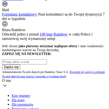
Mail
Formularz kontaktowy
Nasi konsultanci są do Twojej dyspozycji 7
dni w tygodniu
Biura Rainbow
Odwiedź jedno z ponad
100 biur Rainbow
w całej Polsce i
zarezerwuj swój
wymarzony urlop
Jeśli chcesz
jako pierwszy otrzymać najlepsze oferty
i inne wiadomości
marketingowe wprost na Twoją skrzynkę,
ZAPISZ SIĘ NA NEWSLETTER:
Zapisz się
Administratorem Twoich danych jest Rainbow Tours S.A.
Dowiedz się więcej o ochronie
Twoich danych oraz prawie i sposobie wycofania zgody
.
O nas
Kim jesteśmy
Dla prasy
Dla inwestorów
Bezpieczne wakacje