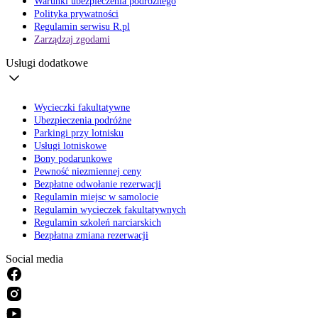
Warunki ubezpieczenia podróżnego
Polityka prywatności
Regulamin serwisu R.pl
Zarządzaj zgodami
Usługi dodatkowe
Wycieczki fakultatywne
Ubezpieczenia podróżne
Parkingi przy lotnisku
Usługi lotniskowe
Bony podarunkowe
Pewność niezmiennej ceny
Bezpłatne odwołanie rezerwacji
Regulamin miejsc w samolocie
Regulamin wycieczek fakultatywnych
Regulamin szkoleń narciarskich
Bezpłatna zmiana rezerwacji
Social media