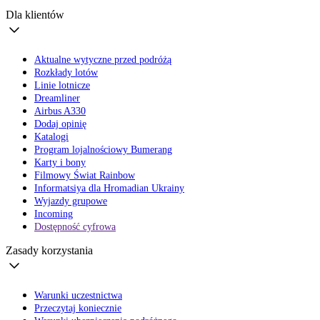
Dla klientów
Aktualne wytyczne przed podróżą
Rozkłady lotów
Linie lotnicze
Dreamliner
Airbus A330
Dodaj opinię
Katalogi
Program lojalnościowy Bumerang
Karty i bony
Filmowy Świat Rainbow
Informatsiya dla Hromadian Ukrainy
Wyjazdy grupowe
Incoming
Dostępność cyfrowa
Zasady korzystania
Warunki uczestnictwa
Przeczytaj koniecznie