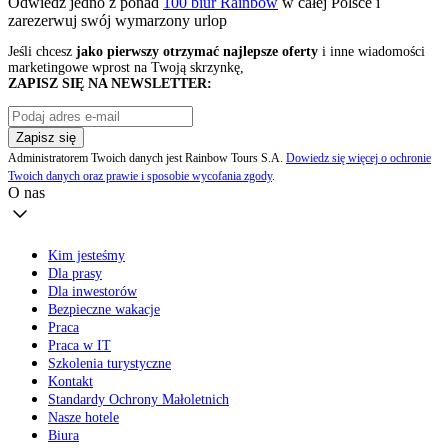
Odwiedź jedno z ponad
100 biur Rainbow
w całej Polsce i
zarezerwuj swój
wymarzony urlop
Jeśli chcesz
jako pierwszy otrzymać najlepsze oferty
i inne wiadomości
marketingowe wprost na Twoją skrzynkę,
ZAPISZ SIĘ NA NEWSLETTER:
Zapisz się
Administratorem Twoich danych jest Rainbow Tours S.A.
Dowiedz się więcej o ochronie
Twoich danych oraz prawie i sposobie wycofania zgody
.
O nas
Kim jesteśmy
Dla prasy
Dla inwestorów
Bezpieczne wakacje
Praca
Praca w IT
Szkolenia turystyczne
Kontakt
Standardy Ochrony Małoletnich
Nasze hotele
Biura