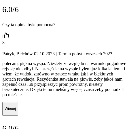
6.0/6
Czy ta opinia była pomocna?
8
Patryk, Bełchów 02.10.2023
| Termin pobytu wrzesień 2023
polecam, piękna wyspa. Niestety ze względu na warunki pogodowe
rejs się nie odbył. Na szczęście na wyspie byłem już kilka lat temu i
wiem, że widoki zarówno w zatoce wraku jak i w błękitnych
grotach rewelacja. Rezydentka stawała na głowie, żeby jakoś nam
zapełnić czas lub przyspieszyć prom powrotny, niestety
bezskutecznie. Dzięki temu mieliśmy więcej czasu żeby pochodzić
po mieście.
Więcej
6.0/6