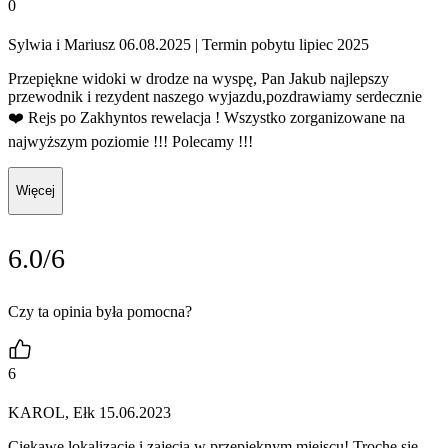
0
Sylwia i Mariusz 06.08.2025
| Termin pobytu lipiec 2025
Przepiękne widoki w drodze na wyspę, Pan Jakub najlepszy
przewodnik i rezydent naszego wyjazdu,pozdrawiamy serdecznie
❤️ Rejs po Zakhyntos rewelacja ! Wszystko zorganizowane na
najwyższym poziomie !!! Polecamy !!!
Więcej
6.0/6
Czy ta opinia była pomocna?
6
KAROL, Ełk 15.06.2023
Ciekawe lokalizacje i zajęcia w przepięknym miejscu! Trochę sie