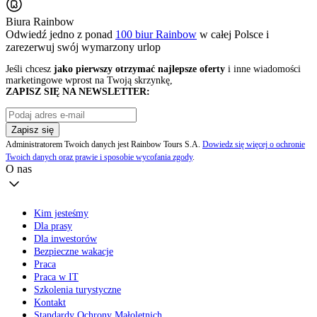
Biura Rainbow
Odwiedź jedno z ponad
100 biur Rainbow
w całej Polsce i
zarezerwuj swój
wymarzony urlop
Jeśli chcesz
jako pierwszy otrzymać najlepsze oferty
i inne wiadomości
marketingowe wprost na Twoją skrzynkę,
ZAPISZ SIĘ NA NEWSLETTER:
Zapisz się
Administratorem Twoich danych jest Rainbow Tours S.A.
Dowiedz się więcej o ochronie
Twoich danych oraz prawie i sposobie wycofania zgody
.
O nas
Kim jesteśmy
Dla prasy
Dla inwestorów
Bezpieczne wakacje
Praca
Praca w IT
Szkolenia turystyczne
Kontakt
Standardy Ochrony Małoletnich