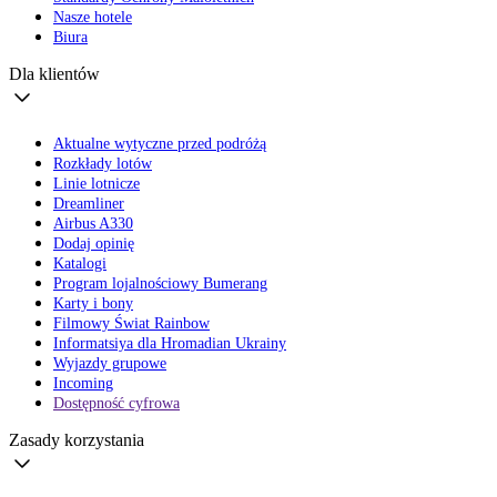
Nasze hotele
Biura
Dla klientów
Aktualne wytyczne przed podróżą
Rozkłady lotów
Linie lotnicze
Dreamliner
Airbus A330
Dodaj opinię
Katalogi
Program lojalnościowy Bumerang
Karty i bony
Filmowy Świat Rainbow
Informatsiya dla Hromadian Ukrainy
Wyjazdy grupowe
Incoming
Dostępność cyfrowa
Zasady korzystania