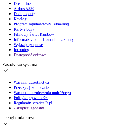
Dreamliner
Airbus A330
Dodaj opinię
Katalogi
Program lojalnościowy Bumerang
Karty i bony
Filmowy Świat Rainbow
Informatsiya dla Hromadian Ukrainy
Wyjazdy grupowe
Incoming
Dostępność cyfrowa
Zasady korzystania
Warunki uczestnictwa
Przeczytaj koniecznie
Warunki ubezpieczenia podróżnego
Polityka prywatności
Regulamin serwisu R.pl
Zarządzaj zgodami
Usługi dodatkowe