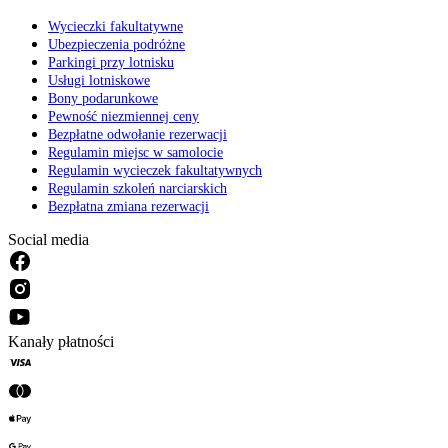
Wycieczki fakultatywne
Ubezpieczenia podróżne
Parkingi przy lotnisku
Usługi lotniskowe
Bony podarunkowe
Pewność niezmiennej ceny
Bezpłatne odwołanie rezerwacji
Regulamin miejsc w samolocie
Regulamin wycieczek fakultatywnych
Regulamin szkoleń narciarskich
Bezpłatna zmiana rezerwacji
Social media
Kanały płatności