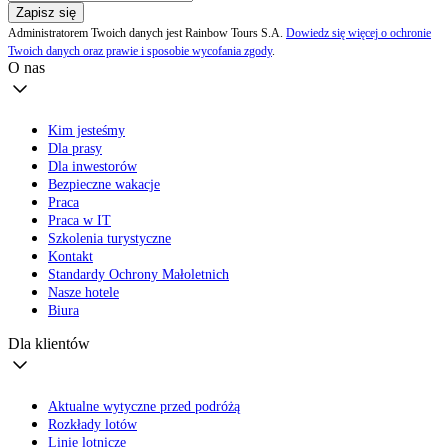
Zapisz się
Administratorem Twoich danych jest Rainbow Tours S.A.
Dowiedz się więcej o ochronie
Twoich danych oraz prawie i sposobie wycofania zgody
.
O nas
Kim jesteśmy
Dla prasy
Dla inwestorów
Bezpieczne wakacje
Praca
Praca w IT
Szkolenia turystyczne
Kontakt
Standardy Ochrony Małoletnich
Nasze hotele
Biura
Dla klientów
Aktualne wytyczne przed podróżą
Rozkłady lotów
Linie lotnicze