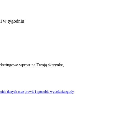
ni w tygodniu
rketingowe wprost na Twoją skrzynkę,
oich danych oraz prawie i sposobie wycofania zgody
.