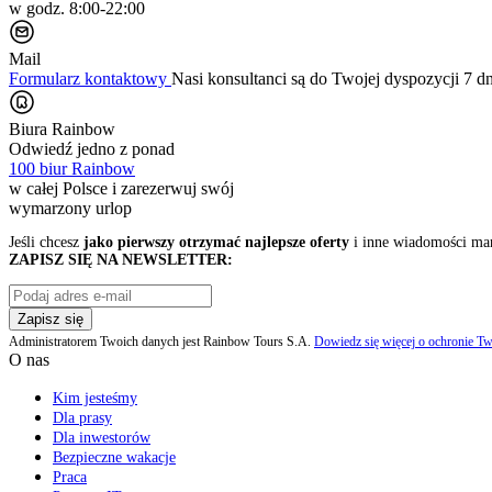
w godz. 8:00-22:00
Mail
Formularz kontaktowy
Nasi konsultanci są do Twojej dyspozycji 7 d
Biura Rainbow
Odwiedź jedno z ponad
100 biur Rainbow
w całej Polsce i zarezerwuj swój
wymarzony urlop
Jeśli chcesz
jako pierwszy otrzymać najlepsze oferty
i inne wiadomości ma
ZAPISZ SIĘ NA NEWSLETTER:
Zapisz się
Administratorem Twoich danych jest Rainbow Tours S.A.
Dowiedz się więcej o ochronie Tw
O nas
Kim jesteśmy
Dla prasy
Dla inwestorów
Bezpieczne wakacje
Praca