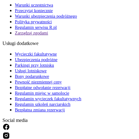
Warunki uczestnictwa
Przeczytaj koniecznie
Warunki ubezpieczenia podróżnego
Polityka prywatności
Regulamin serwisu R.pl
Zarządzaj zgodami
Usługi dodatkowe
Wycieczki fakultatywne
Ubezpieczenia podróżne
Parkingi przy lotnisku
Usługi lotniskowe
Bony podarunkowe
Pewność niezmiennej ceny
Bezpłatne odwołanie rezerwacji
Regulamin miejsc w samolocie
Regulamin wycieczek fakultatywnych
Regulamin szkoleń narciarskich
Bezpłatna zmiana rezerwacji
Social media