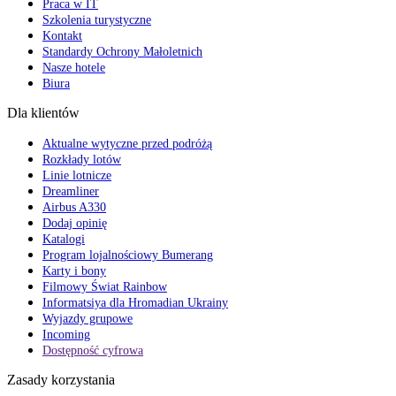
Praca w IT
Szkolenia turystyczne
Kontakt
Standardy Ochrony Małoletnich
Nasze hotele
Biura
Dla klientów
Aktualne wytyczne przed podróżą
Rozkłady lotów
Linie lotnicze
Dreamliner
Airbus A330
Dodaj opinię
Katalogi
Program lojalnościowy Bumerang
Karty i bony
Filmowy Świat Rainbow
Informatsiya dla Hromadian Ukrainy
Wyjazdy grupowe
Incoming
Dostępność cyfrowa
Zasady korzystania