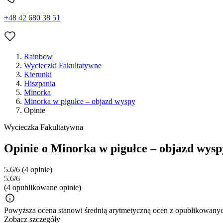
+48 42 680 38 51
Rainbow
Wycieczki Fakultatywne
Kierunki
Hiszpania
Minorka
Minorka w pigułce – objazd wyspy
Opinie
Wycieczka Fakultatywna
Opinie o Minorka w pigułce – objazd wysp
5.6/6
(4 opinie)
5.6/6
(4 opublikowane opinie)
Powyższa ocena stanowi średnią arytmetyczną ocen z opublikowanych
Zobacz szczegóły