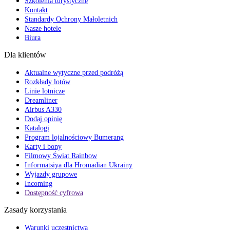
Szkolenia turystyczne
Kontakt
Standardy Ochrony Małoletnich
Nasze hotele
Biura
Dla klientów
Aktualne wytyczne przed podróżą
Rozkłady lotów
Linie lotnicze
Dreamliner
Airbus A330
Dodaj opinię
Katalogi
Program lojalnościowy Bumerang
Karty i bony
Filmowy Świat Rainbow
Informatsiya dla Hromadian Ukrainy
Wyjazdy grupowe
Incoming
Dostępność cyfrowa
Zasady korzystania
Warunki uczestnictwa