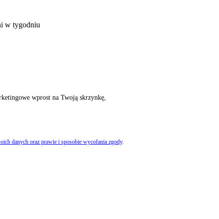
ni w tygodniu
rketingowe wprost na Twoją skrzynkę,
oich danych oraz prawie i sposobie wycofania zgody
.