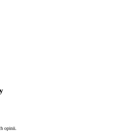
y
 opinii.