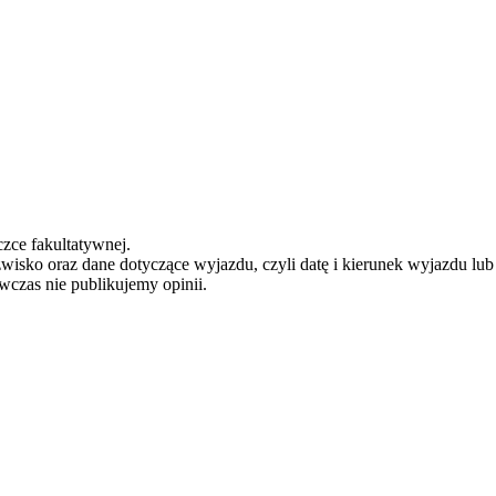
zce fakultatywnej.
zwisko oraz dane dotyczące wyjazdu, czyli datę i kierunek wyjazdu lu
ówczas nie publikujemy opinii.