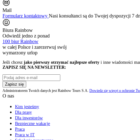
Mail
Formularz kontaktowy
Nasi konsultanci są do Twojej dyspozycji 7 d
Biura Rainbow
Odwiedź jedno z ponad
100 biur Rainbow
w całej Polsce i zarezerwuj swój
wymarzony urlop
Jeśli chcesz
jako pierwszy otrzymać najlepsze oferty
i inne wiadomości ma
ZAPISZ SIĘ NA NEWSLETTER:
Zapisz się
Administratorem Twoich danych jest Rainbow Tours S.A.
Dowiedz się więcej o ochronie Tw
O nas
Kim jesteśmy
Dla prasy
Dla inwestorów
Bezpieczne wakacje
Praca
Praca w IT