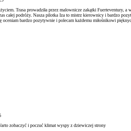
yciem. Trasa prowadziła przez malownicze zakątki Fuerteventury, a wi
zas całej podróży. Nasza pilotka Iza to mistrz kierownicy i bardzo p
zkę oceniam bardzo pozytywnie i polecam każdemu miłośnikowi piękn
5
Warto zobaczyć i poczuć klimat wyspy z dziewiczej strony