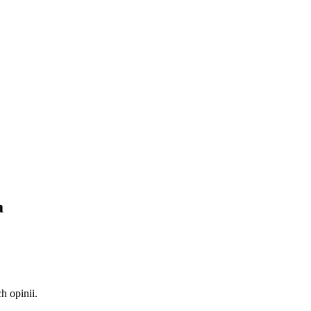
a
 opinii.