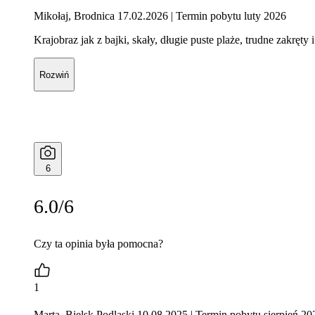
Mikołaj, Brodnica 17.02.2026
| Termin pobytu luty 2026
Krajobraz jak z bajki, skały, długie puste plaże, trudne zakrę
Rozwiń
6
6.0/6
Czy ta opinia była pomocna?
1
Marta, Bielsk Podlaski 10.08.2025
| Termin pobytu sierpień 20