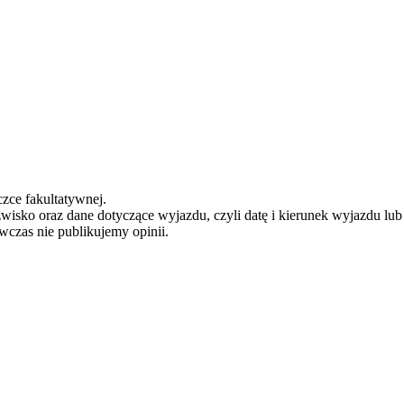
zce fakultatywnej.
zwisko oraz dane dotyczące wyjazdu, czyli datę i kierunek wyjazdu lu
ówczas nie publikujemy opinii.