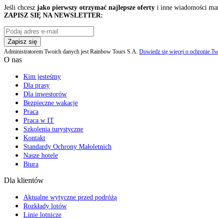
Jeśli chcesz
jako pierwszy otrzymać najlepsze oferty
i inne wiadomości ma
ZAPISZ SIĘ NA NEWSLETTER:
Zapisz się
Administratorem Twoich danych jest Rainbow Tours S.A.
Dowiedz się więcej o ochronie Tw
O nas
Kim jesteśmy
Dla prasy
Dla inwestorów
Bezpieczne wakacje
Praca
Praca w IT
Szkolenia turystyczne
Kontakt
Standardy Ochrony Małoletnich
Nasze hotele
Biura
Dla klientów
Aktualne wytyczne przed podróżą
Rozkłady lotów
Linie lotnicze