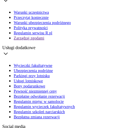
Warunki uczestnictwa
Przeczytaj koniecznie
Warunki ubezpieczenia podróżnego
Polityka prywatności
Regulamin serwisu R.pl
Zarządzaj zgodami
Usługi dodatkowe
Wycieczki fakultatywne
Ubezpieczenia podróżne
Parkingi przy lotnisku
Usługi lotniskowe
Bony podarunkowe
Pewność niezmiennej ceny
Bezpłatne odwołanie rezerwacji
Regulamin miejsc w samolocie
Regulamin wycieczek fakultatywnych
Regulamin szkoleń narciarskich
Bezpłatna zmiana rezerwacji
Social media