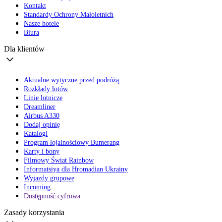
Kontakt
Standardy Ochrony Małoletnich
Nasze hotele
Biura
Dla klientów
Aktualne wytyczne przed podróżą
Rozkłady lotów
Linie lotnicze
Dreamliner
Airbus A330
Dodaj opinię
Katalogi
Program lojalnościowy Bumerang
Karty i bony
Filmowy Świat Rainbow
Informatsiya dla Hromadian Ukrainy
Wyjazdy grupowe
Incoming
Dostępność cyfrowa
Zasady korzystania