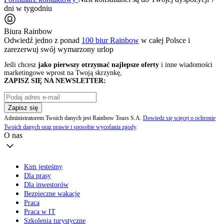
dni w tygodniu
Biura Rainbow
Odwiedź jedno z ponad
100 biur Rainbow
w całej Polsce i
zarezerwuj swój
wymarzony urlop
Jeśli chcesz
jako pierwszy otrzymać najlepsze oferty
i inne wiadomości
marketingowe wprost na Twoją skrzynkę,
ZAPISZ SIĘ NA NEWSLETTER:
Zapisz się
Administratorem Twoich danych jest Rainbow Tours S.A.
Dowiedz się więcej o ochronie
Twoich danych oraz prawie i sposobie wycofania zgody
.
O nas
Kim jesteśmy
Dla prasy
Dla inwestorów
Bezpieczne wakacje
Praca
Praca w IT
Szkolenia turystyczne