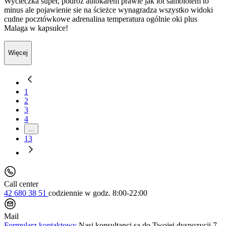
Wycieczka super, podroz autokarem prawie jak lot samolotem to
minus ale pojawienie sie na ścieżce wynagradza wszystko widoki
cudne pocztówkowe adrenalina temperatura ogólnie oki plus
Malaga w kapsułce!
Więcej
1
2
3
4
...
13
Call center
42 680 38 51
codziennie
w godz. 8:00-22:00
Mail
Formularz kontaktowy
Nasi konsultanci są do Twojej dyspozycji 7