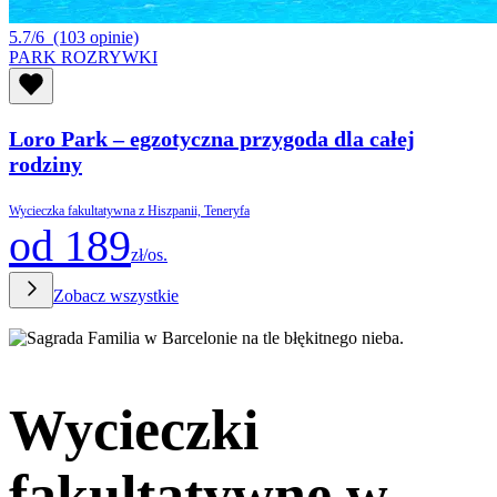
5.7/6
(103 opinie)
PARK ROZRYWKI
Loro Park – egzotyczna przygoda dla całej
rodziny
Wycieczka fakultatywna z Hiszpanii, Teneryfa
od 189
zł/os.
Zobacz wszystkie
Wycieczki
fakultatywne w