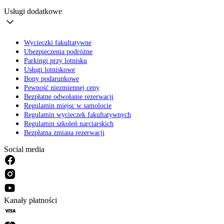
Usługi dodatkowe
Wycieczki fakultatywne
Ubezpieczenia podróżne
Parkingi przy lotnisku
Usługi lotniskowe
Bony podarunkowe
Pewność niezmiennej ceny
Bezpłatne odwołanie rezerwacji
Regulamin miejsc w samolocie
Regulamin wycieczek fakultatywnych
Regulamin szkoleń narciarskich
Bezpłatna zmiana rezerwacji
Social media
Kanały płatności