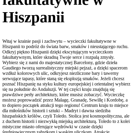
Hiszpanii
Witaj w krainie pasji i zachwytu – wycieczki fakultatywne w
Hiszpanii to podróż do świata barw, smaków i nieustającego ruchu.
Odkryj piękno Hiszpanii dzięki ekscytującym wycieczkom
fakultatywnym, które skradną Twoje serce i rozpalą zmysły.
Wybierz się z nami do majestatycznej Barcelony, gdzie dzieła
Gaudiego tworzą surrealistyczny miejski pejzaż, a dzięki spacerom
wzdłuż kolorowych ulic, odkryjesz niezliczone bary i tawerny
serwujące tapasy, które staną się eksplozją smaków. Jeżeli chcesz
poznać Hiszpanię na styku kultury europejskiej i orientalnej wybierz
się na południe do Andaluzji. W tej części kraju znajdują się
prawdziwe perły architektury, które musisz zobaczyć. Wycieczkę
możesz poprowadzić przez Malagę, Granadę, Sewillę i Kordobę, a
to dopiero początek atrakcji tego regionu! Centrum kraju to miejsce
dla miłośników historii i sztuki – Madryt i dawna siedziba
hiszpańskich królów, czyli Toledo. Stolica jest kosmopolityczna, ale
z duchem historii i niezwykłą miejską architekturą. Toledo to z kolei
mistyczne miasto oferujące wędrówki w czasie dzięki
średniowiecznym zabytkom i wąskim uliczkom. Atrakcje