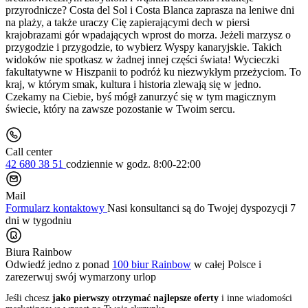
przyrodnicze? Costa del Sol i Costa Blanca zaprasza na leniwe dni
na plaży, a także uraczy Cię zapierającymi dech w piersi
krajobrazami gór wpadających wprost do morza. Jeżeli marzysz o
przygodzie i przygodzie, to wybierz Wyspy kanaryjskie. Takich
widoków nie spotkasz w żadnej innej części świata! Wycieczki
fakultatywne w Hiszpanii to podróż ku niezwykłym przeżyciom. To
kraj, w którym smak, kultura i historia zlewają się w jedno.
Czekamy na Ciebie, byś mógł zanurzyć się w tym magicznym
świecie, który na zawsze pozostanie w Twoim sercu.
Call center
42 680 38 51
codziennie
w godz. 8:00-22:00
Mail
Formularz kontaktowy
Nasi konsultanci są do Twojej dyspozycji 7
dni w tygodniu
Biura Rainbow
Odwiedź jedno z ponad
100 biur Rainbow
w całej Polsce i
zarezerwuj swój
wymarzony urlop
Jeśli chcesz
jako pierwszy otrzymać najlepsze oferty
i inne wiadomości