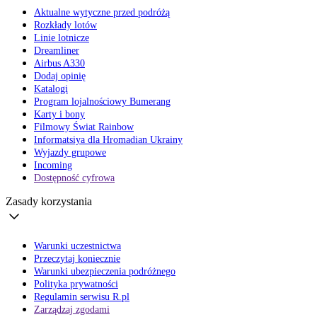
Aktualne wytyczne przed podróżą
Rozkłady lotów
Linie lotnicze
Dreamliner
Airbus A330
Dodaj opinię
Katalogi
Program lojalnościowy Bumerang
Karty i bony
Filmowy Świat Rainbow
Informatsiya dla Hromadian Ukrainy
Wyjazdy grupowe
Incoming
Dostępność cyfrowa
Zasady korzystania
Warunki uczestnictwa
Przeczytaj koniecznie
Warunki ubezpieczenia podróżnego
Polityka prywatności
Regulamin serwisu R.pl
Zarządzaj zgodami