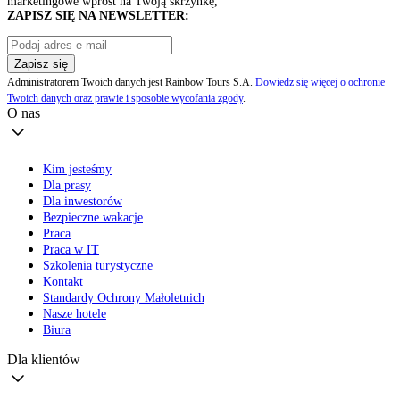
marketingowe wprost na Twoją skrzynkę,
ZAPISZ SIĘ NA NEWSLETTER:
Zapisz się
Administratorem Twoich danych jest Rainbow Tours S.A.
Dowiedz się więcej o ochronie
Twoich danych oraz prawie i sposobie wycofania zgody
.
O nas
Kim jesteśmy
Dla prasy
Dla inwestorów
Bezpieczne wakacje
Praca
Praca w IT
Szkolenia turystyczne
Kontakt
Standardy Ochrony Małoletnich
Nasze hotele
Biura
Dla klientów