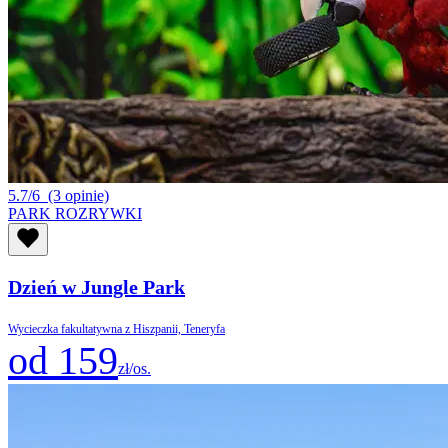
5.7/6
(3 opinie)
PARK ROZRYWKI
Dzień w Jungle Park
Wycieczka fakultatywna z Hiszpanii, Teneryfa
od 159
zł/os.