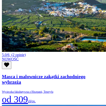
5.0/6
(2 opinie)
NOWOŚĆ
Masca i malownicze zakątki zachodniego
wybrzeża
Wycieczka fakultatywna z Hiszpanii, Teneryfa
od 309
zł/os.