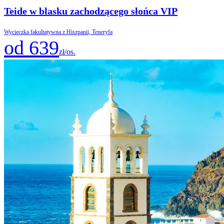
Teide w blasku zachodzącego słońca VIP
Wycieczka fakultatywna z Hiszpanii, Teneryfa
od 639
zł/os.