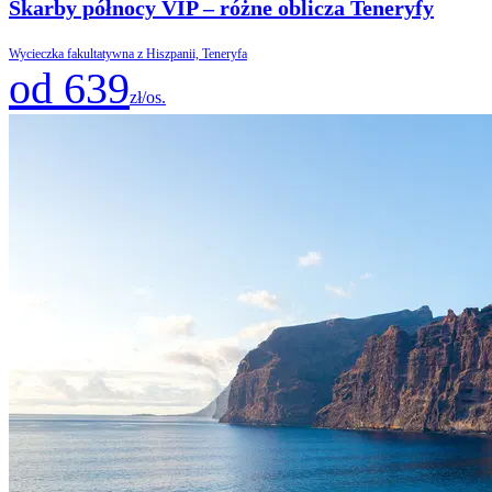
Skarby północy VIP – różne oblicza Teneryfy
Wycieczka fakultatywna z Hiszpanii, Teneryfa
od 639
zł/os.