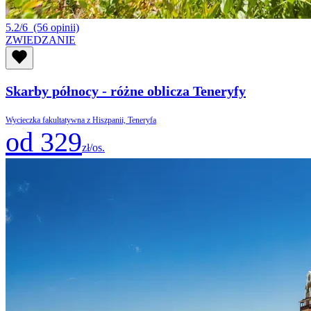
5.2/6
(56 opinii)
ZWIEDZANIE
Skarby północy - różne oblicza Teneryfy
Wycieczka fakultatywna z Hiszpanii, Teneryfa
od 329
zł/os.