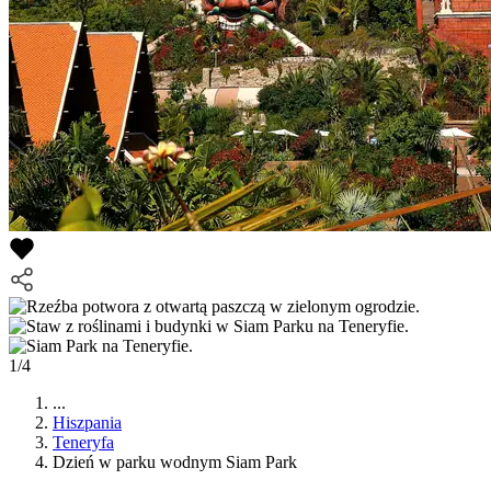
1/4
...
Hiszpania
Teneryfa
Dzień w parku wodnym Siam Park