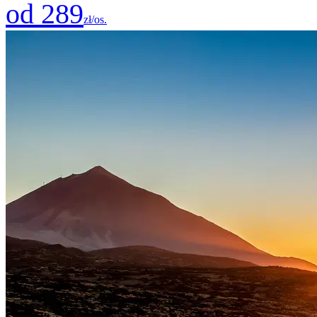
od 289
zł/os.