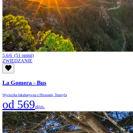
5.6/6
(51 opinii)
ZWIEDZANIE
La Gomera - Bus
Wycieczka fakultatywna z Hiszpanii, Teneryfa
od 569
zł/os.