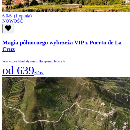
6.0/6
(1 opinia)
NOWOŚĆ
Magia północnego wybrzeża VIP z Puerto de La
Cruz
Wycieczka fakultatywna z Hiszpanii, Teneryfa
od 639
zł/os.