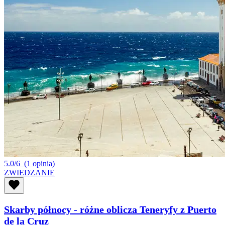
5.0/6
(1 opinia)
ZWIEDZANIE
Skarby północy - różne oblicza Teneryfy z Puerto
de la Cruz