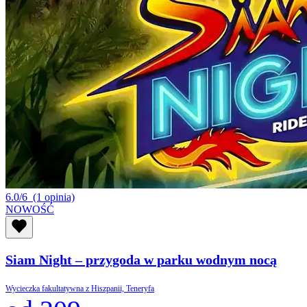
6.0/6
(1 opinia)
NOWOŚĆ
Siam Night – przygoda w parku wodnym nocą
Wycieczka fakultatywna z Hiszpanii, Teneryfa