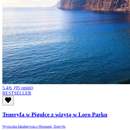
5.4/6
(95 opinii)
BESTSELLER
Teneryfa w Pigułce z wizytą w Loro Parku
Wycieczka fakultatywna z Hiszpanii, Teneryfa