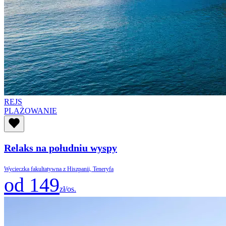
REJS
PLAŻOWANIE
Relaks na południu wyspy
Wycieczka fakultatywna z Hiszpanii, Teneryfa
od 149
zł/os.