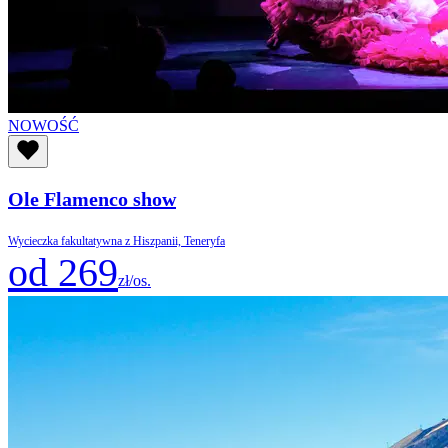
NOWOŚĆ
Ole Flamenco show
Wycieczka fakultatywna z Hiszpanii, Teneryfa
od 269
zł/os.