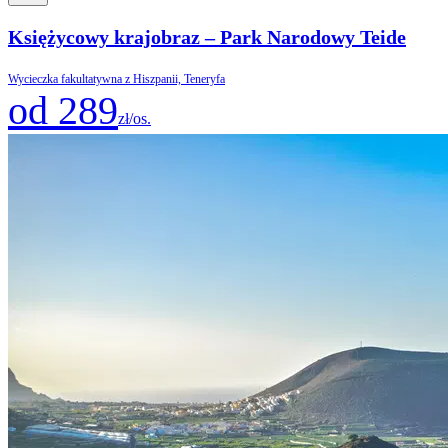
Księżycowy krajobraz – Park Narodowy Teide
Wycieczka fakultatywna z Hiszpanii, Teneryfa
od 289
zł/os.