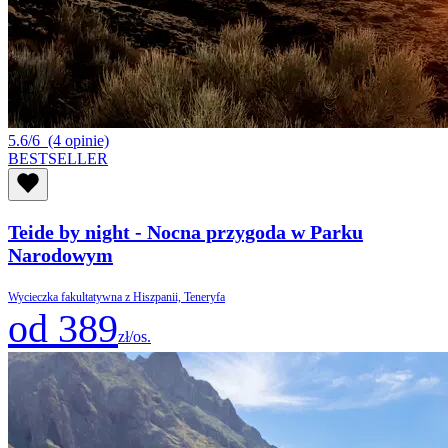
5.6/6
(4 opinie)
BESTSELLER
Teide by night - Nocna przygoda w Parku
Narodowym
Wycieczka fakultatywna z Hiszpanii, Teneryfa
od 389
zł/os.