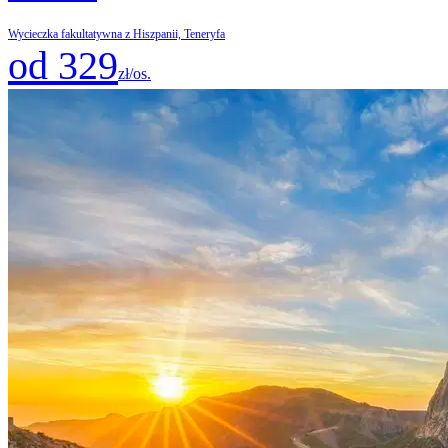
Wycieczka fakultatywna z Hiszpanii, Teneryfa
od 329
zł/os.