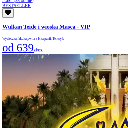
5.6/6
(33 opinie)
BESTSELLER
Wulkan Teide i wioska Masca - VIP
Wycieczka fakultatywna z Hiszpanii, Teneryfa
od 639
zł/os.