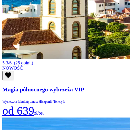
5.3/6
(25 opinii)
NOWOŚĆ
Magia północnego wybrzeża VIP
Wycieczka fakultatywna z Hiszpanii, Teneryfa
od 639
zł/os.