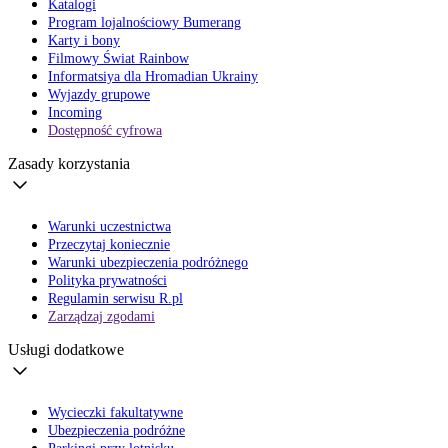
Katalogi
Program lojalnościowy Bumerang
Karty i bony
Filmowy Świat Rainbow
Informatsiya dla Hromadian Ukrainy
Wyjazdy grupowe
Incoming
Dostępność cyfrowa
Zasady korzystania
Warunki uczestnictwa
Przeczytaj koniecznie
Warunki ubezpieczenia podróżnego
Polityka prywatności
Regulamin serwisu R.pl
Zarządzaj zgodami
Usługi dodatkowe
Wycieczki fakultatywne
Ubezpieczenia podróżne