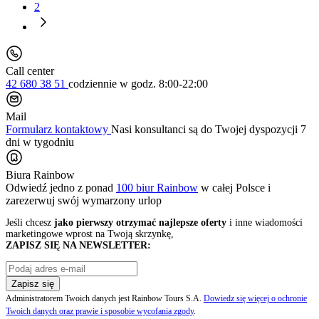
2
Call center
42 680 38 51
codziennie
w godz. 8:00-22:00
Mail
Formularz kontaktowy
Nasi konsultanci są do Twojej dyspozycji 7
dni w tygodniu
Biura Rainbow
Odwiedź jedno z ponad
100 biur Rainbow
w całej Polsce i
zarezerwuj swój
wymarzony urlop
Jeśli chcesz
jako pierwszy otrzymać najlepsze oferty
i inne wiadomości
marketingowe wprost na Twoją skrzynkę,
ZAPISZ SIĘ NA NEWSLETTER:
Zapisz się
Administratorem Twoich danych jest Rainbow Tours S.A.
Dowiedz się więcej o ochronie
Twoich danych oraz prawie i sposobie wycofania zgody
.