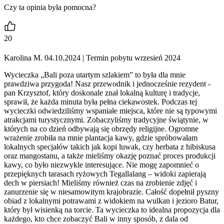
Czy ta opinia była pomocna?
20
Karolina M. 04.10.2024
| Termin pobytu wrzesień 2024
Wycieczka „Bali poza utartym szlakiem” to była dla mnie
prawdziwa przygoda! Nasz przewodnik i jednocześnie rezydent -
pan Krzysztof, który doskonale znał lokalną kulturę i tradycje,
sprawił, że każda minuta była pełna ciekawostek. Podczas tej
wycieczki odwiedziliśmy wspaniałe miejsca, które nie są typowymi
atrakcjami turystycznymi. Zobaczyliśmy tradycyjne świątynie, w
których na co dzień odbywają się obrzędy religijne. Ogromne
wrażenie zrobiła na mnie plantacja kawy, gdzie spróbowałam
lokalnych specjałów takich jak kopi luwak, czy herbata z hibiskusa
oraz mangostanu, a także mieliśmy okazję poznać proces produkcji
kawy, co było niezwykle interesujące. Nie mogę zapomnieć o
przepięknych tarasach ryżowych Tegallalang – widoki zapierają
dech w piersiach! Mieliśmy również czas na zrobienie zdjęć i
zanurzenie się w niesamowitym krajobrazie. Całość dopełnił pyszny
obiad z lokalnymi potrawami z widokiem na wulkan i jezioro Batur,
który był wisienką na torcie. Ta wycieczka to idealna propozycja dla
każdego, kto chce zobaczyć Bali w inny sposób, z dala od