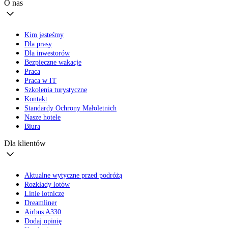
O nas
Kim jesteśmy
Dla prasy
Dla inwestorów
Bezpieczne wakacje
Praca
Praca w IT
Szkolenia turystyczne
Kontakt
Standardy Ochrony Małoletnich
Nasze hotele
Biura
Dla klientów
Aktualne wytyczne przed podróżą
Rozkłady lotów
Linie lotnicze
Dreamliner
Airbus A330
Dodaj opinię