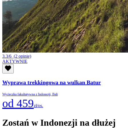
3.3/6
(2 opinie)
AKTYWNIE
Wyprawa trekkingowa na wulkan Batur
Wycieczka fakultatywna z Indonezji, Bali
od 459
zł/os.
Zostań w Indonezji na dłużej