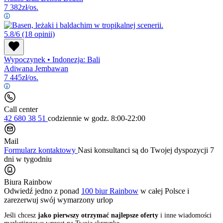
7 382
zł/os.
5.8/6
(18 opinii)
Wypoczynek
•
Indonezja: Bali
Adiwana Jembawan
7 445
zł/os.
Call center
42 680 38 51
codziennie
w godz. 8:00-22:00
Mail
Formularz kontaktowy
Nasi konsultanci są do Twojej dyspozycji 7
dni w tygodniu
Biura Rainbow
Odwiedź jedno z ponad
100 biur Rainbow
w całej Polsce i
zarezerwuj swój
wymarzony urlop
Jeśli chcesz
jako pierwszy otrzymać najlepsze oferty
i inne wiadomości