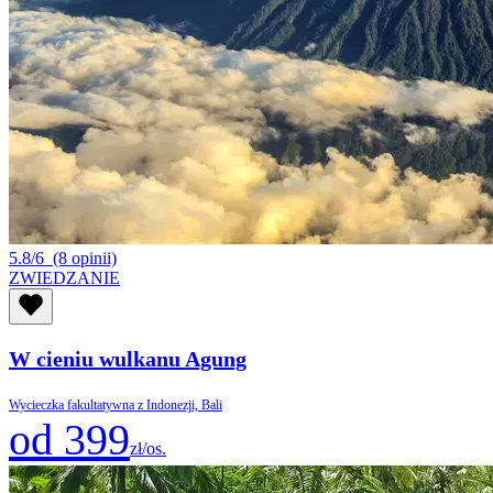
5.8/6
(8 opinii)
ZWIEDZANIE
W cieniu wulkanu Agung
Wycieczka fakultatywna z Indonezji, Bali
od 399
zł/os.