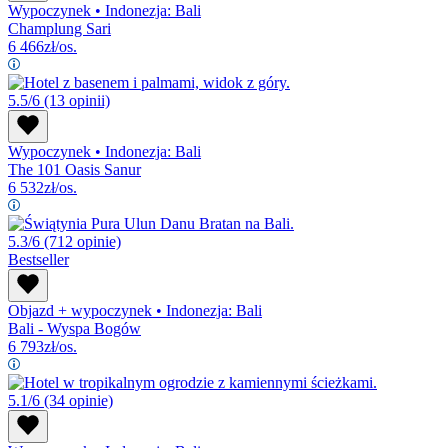
Wypoczynek
•
Indonezja: Bali
Champlung Sari
6 466
zł/os.
5.5/6
(13 opinii)
Wypoczynek
•
Indonezja: Bali
The 101 Oasis Sanur
6 532
zł/os.
5.3/6
(712 opinie)
Bestseller
Objazd + wypoczynek
•
Indonezja: Bali
Bali - Wyspa Bogów
6 793
zł/os.
5.1/6
(34 opinie)