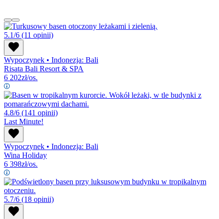
5.1/6
(11 opinii)
Wypoczynek
•
Indonezja: Bali
Risata Bali Resort & SPA
6 202
zł/os.
4.8/6
(141 opinii)
Last Minute!
Wypoczynek
•
Indonezja: Bali
Wina Holiday
6 398
zł/os.
5.7/6
(18 opinii)