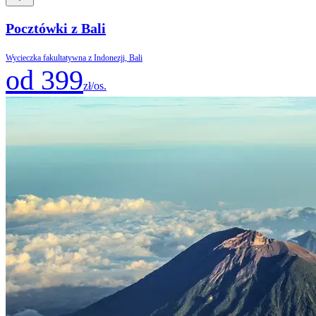
Pocztówki z Bali
Wycieczka fakultatywna z Indonezji, Bali
od 399
zł/os.