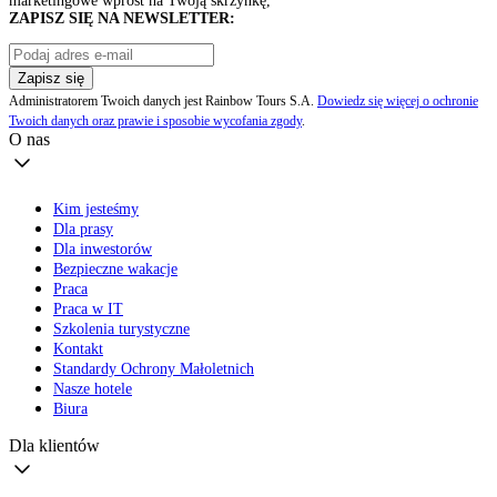
marketingowe wprost na Twoją skrzynkę,
ZAPISZ SIĘ NA NEWSLETTER:
Zapisz się
Administratorem Twoich danych jest Rainbow Tours S.A.
Dowiedz się więcej o ochronie
Twoich danych oraz prawie i sposobie wycofania zgody
.
O nas
Kim jesteśmy
Dla prasy
Dla inwestorów
Bezpieczne wakacje
Praca
Praca w IT
Szkolenia turystyczne
Kontakt
Standardy Ochrony Małoletnich
Nasze hotele
Biura
Dla klientów