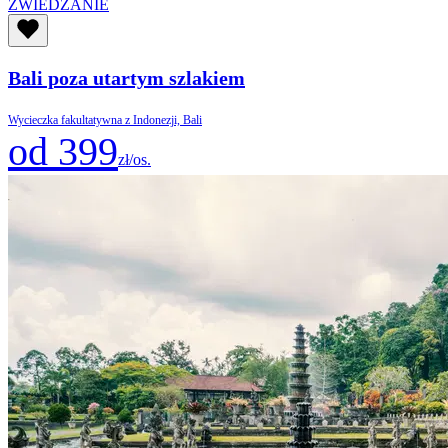
ZWIEDZANIE
Bali poza utartym szlakiem
Wycieczka fakultatywna z Indonezji, Bali
od 399
zł/os.