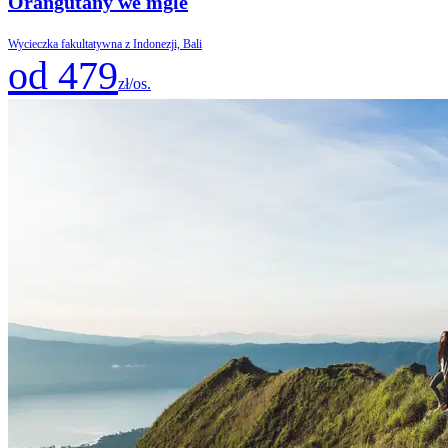
Orangutany we mgle
Wycieczka fakultatywna z Indonezji, Bali
od 479
zł/os.