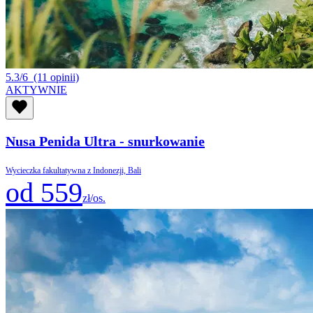
5.3/6
(11 opinii)
AKTYWNIE
Nusa Penida Ultra - snurkowanie
Wycieczka fakultatywna z Indonezji, Bali
od 559
zł/os.