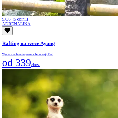
5.6/6
(5 opinii)
ADRENALINA
Rafting na rzece Ayung
Wycieczka fakultatywna z Indonezji, Bali
od 339
zł/os.