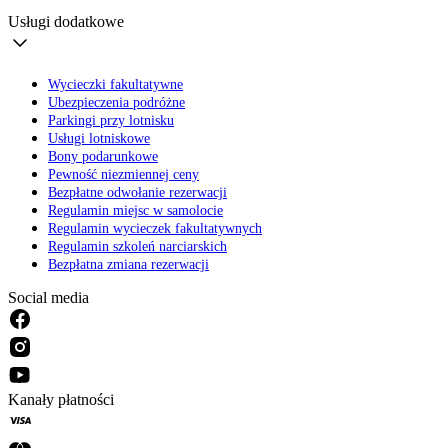
Usługi dodatkowe
Wycieczki fakultatywne
Ubezpieczenia podróżne
Parkingi przy lotnisku
Usługi lotniskowe
Bony podarunkowe
Pewność niezmiennej ceny
Bezpłatne odwołanie rezerwacji
Regulamin miejsc w samolocie
Regulamin wycieczek fakultatywnych
Regulamin szkoleń narciarskich
Bezpłatna zmiana rezerwacji
Social media
Kanały płatności