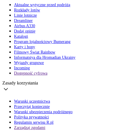
Aktualne wytyczne przed podróżą
Rozkłady lotów
Linie lotnicze
Dreamliner
Airbus A330
Dodaj opinię
Katalogi
Program lojalnościowy Bumerang
Karty i bony
Filmowy Świat Rainbow
Informatsiya dla Hromadian Ukrainy
Wyjazdy grupowe
Incoming
Dostępność cyfrowa
Zasady korzystania
Warunki uczestnictwa
Przeczytaj koniecznie
Warunki ubezpieczenia podróżnego
Polityka prywatności
Regulamin serwisu R.pl
Zarządzaj zgodami