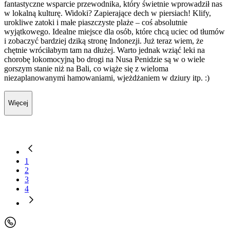
fantastyczne wsparcie przewodnika, który świetnie wprowadził nas
w lokalną kulturę. Widoki? Zapierające dech w piersiach! Klify,
urokliwe zatoki i małe piaszczyste plaże – coś absolutnie
wyjątkowego. Idealne miejsce dla osób, które chcą uciec od tłumów
i zobaczyć bardziej dziką stronę Indonezji. Już teraz wiem, że
chętnie wróciłabym tam na dłużej. Warto jednak wziąć leki na
chorobę lokomocyjną bo drogi na Nusa Penidzie są w o wiele
gorszym stanie niż na Bali, co wiąże się z wieloma
niezaplanowanymi hamowaniami, wjeżdżaniem w dziury itp. :)
Więcej
1
2
3
4