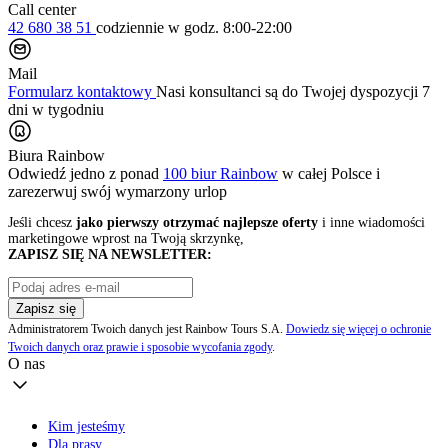
Call center
42 680 38 51
codziennie
w godz. 8:00-22:00
Mail
Formularz kontaktowy
Nasi konsultanci są do Twojej dyspozycji 7
dni w tygodniu
Biura Rainbow
Odwiedź jedno z ponad
100 biur Rainbow
w całej Polsce i
zarezerwuj swój
wymarzony urlop
Jeśli chcesz
jako pierwszy otrzymać najlepsze oferty
i inne wiadomości
marketingowe wprost na Twoją skrzynkę,
ZAPISZ SIĘ NA NEWSLETTER:
Zapisz się
Administratorem Twoich danych jest Rainbow Tours S.A.
Dowiedz się więcej o ochronie
Twoich danych oraz prawie i sposobie wycofania zgody
.
O nas
Kim jesteśmy
Dla prasy