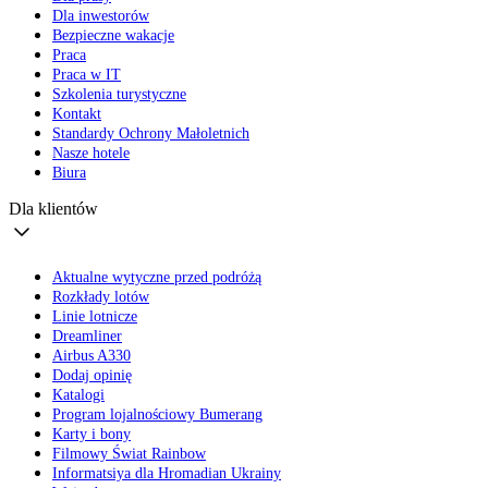
Dla inwestorów
Bezpieczne wakacje
Praca
Praca w IT
Szkolenia turystyczne
Kontakt
Standardy Ochrony Małoletnich
Nasze hotele
Biura
Dla klientów
Aktualne wytyczne przed podróżą
Rozkłady lotów
Linie lotnicze
Dreamliner
Airbus A330
Dodaj opinię
Katalogi
Program lojalnościowy Bumerang
Karty i bony
Filmowy Świat Rainbow
Informatsiya dla Hromadian Ukrainy