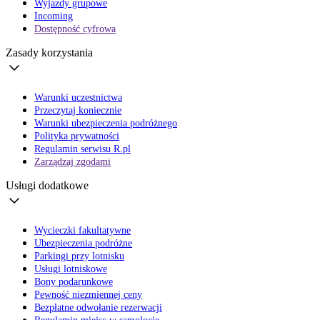
Wyjazdy grupowe
Incoming
Dostępność cyfrowa
Zasady korzystania
Warunki uczestnictwa
Przeczytaj koniecznie
Warunki ubezpieczenia podróżnego
Polityka prywatności
Regulamin serwisu R.pl
Zarządzaj zgodami
Usługi dodatkowe
Wycieczki fakultatywne
Ubezpieczenia podróżne
Parkingi przy lotnisku
Usługi lotniskowe
Bony podarunkowe
Pewność niezmiennej ceny
Bezpłatne odwołanie rezerwacji