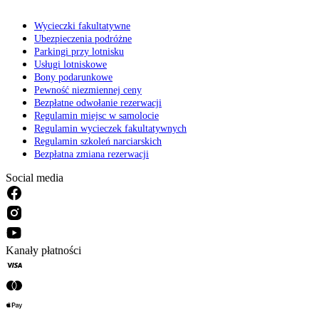
Wycieczki fakultatywne
Ubezpieczenia podróżne
Parkingi przy lotnisku
Usługi lotniskowe
Bony podarunkowe
Pewność niezmiennej ceny
Bezpłatne odwołanie rezerwacji
Regulamin miejsc w samolocie
Regulamin wycieczek fakultatywnych
Regulamin szkoleń narciarskich
Bezpłatna zmiana rezerwacji
Social media
Kanały płatności