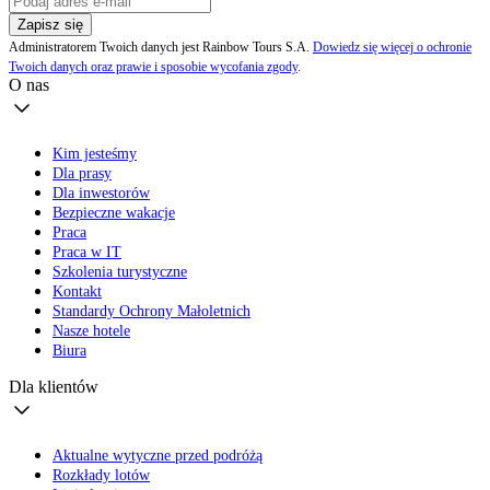
Zapisz się
Administratorem Twoich danych jest Rainbow Tours S.A.
Dowiedz się więcej o ochronie
Twoich danych oraz prawie i sposobie wycofania zgody
.
O nas
Kim jesteśmy
Dla prasy
Dla inwestorów
Bezpieczne wakacje
Praca
Praca w IT
Szkolenia turystyczne
Kontakt
Standardy Ochrony Małoletnich
Nasze hotele
Biura
Dla klientów
Aktualne wytyczne przed podróżą
Rozkłady lotów