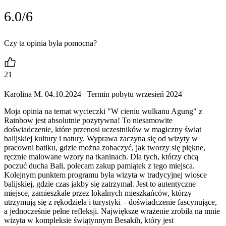
6.0/6
Czy ta opinia była pomocna?
21
Karolina M. 04.10.2024
| Termin pobytu wrzesień 2024
Moja opinia na temat wycieczki "W cieniu wulkanu Agung" z
Rainbow jest absolutnie pozytywna! To niesamowite
doświadczenie, które przenosi uczestników w magiczny świat
balijskiej kultury i natury. Wyprawa zaczyna się od wizyty w
pracowni batiku, gdzie można zobaczyć, jak tworzy się piękne,
ręcznie malowane wzory na tkaninach. Dla tych, którzy chcą
poczuć ducha Bali, polecam zakup pamiątek z tego miejsca.
Kolejnym punktem programu była wizyta w tradycyjnej wiosce
balijskiej, gdzie czas jakby się zatrzymał. Jest to autentyczne
miejsce, zamieszkałe przez lokalnych mieszkańców, którzy
utrzymują się z rękodzieła i turystyki – doświadczenie fascynujące,
a jednocześnie pełne refleksji. Największe wrażenie zrobiła na mnie
wizyta w kompleksie świątynnym Besakih, który jest