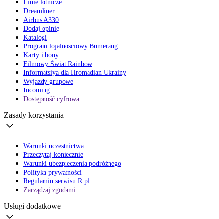
Linie lotnicze
Dreamliner
Airbus A330
Dodaj opinię
Katalogi
Program lojalnościowy Bumerang
Karty i bony
Filmowy Świat Rainbow
Informatsiya dla Hromadian Ukrainy
Wyjazdy grupowe
Incoming
Dostępność cyfrowa
Zasady korzystania
Warunki uczestnictwa
Przeczytaj koniecznie
Warunki ubezpieczenia podróżnego
Polityka prywatności
Regulamin serwisu R.pl
Zarządzaj zgodami
Usługi dodatkowe