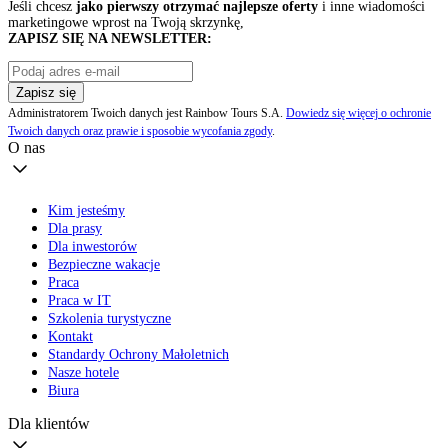
Jeśli chcesz
jako pierwszy otrzymać najlepsze oferty
i inne wiadomości
marketingowe wprost na Twoją skrzynkę,
ZAPISZ SIĘ NA NEWSLETTER:
Zapisz się
Administratorem Twoich danych jest Rainbow Tours S.A.
Dowiedz się więcej o ochronie
Twoich danych oraz prawie i sposobie wycofania zgody
.
O nas
Kim jesteśmy
Dla prasy
Dla inwestorów
Bezpieczne wakacje
Praca
Praca w IT
Szkolenia turystyczne
Kontakt
Standardy Ochrony Małoletnich
Nasze hotele
Biura
Dla klientów