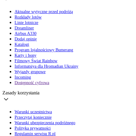
Aktualne wytyczne przed podróżą
Rozkłady lotów
Linie lotnicze
Dreamliner
Airbus A330
Dodaj opinię
Katalogi
Program lojalnościowy Bumerang
Karty i bony
Filmowy Świat Rainbow
Informatsiya dla Hromadian Ukrainy
Wyjazdy grupowe
Incoming
Dostępność cyfrowa
Zasady korzystania
Warunki uczestnictwa
Przeczytaj koniecznie
Warunki ubezpieczenia podróżnego
Polityka prywatności
Regulamin serwisu R.pl