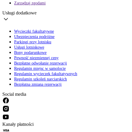
Zarządzaj zgodami
Usługi dodatkowe
Wycieczki fakultatywne
Ubezpieczenia podróżne
Parkingi przy lotnisku
Usługi lotniskowe
Bony podarunkowe
Pewność niezmiennej ceny
Bezpłatne odwołanie rezerwacji
Regulamin miejsc w samolocie
Regulamin wycieczek fakultatywnych
Regulamin szkoleń narciarskich
Bezpłatna zmiana rezerwacji
Social media
Kanały płatności