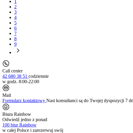
1
2
3
4
5
6
7
8
9
Call center
42 680 38 51
codziennie
w godz. 8:00-22:00
Mail
Formularz kontaktowy
Nasi konsultanci są do Twojej dyspozycji 7 d
Biura Rainbow
Odwiedź jedno z ponad
100 biur Rainbow
w całej Polsce i zarezerwuj swój