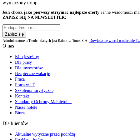
wymarzony urlop
Jeśli chcesz
jako pierwszy otrzymać najlepsze oferty
i inne wiadomości ma
ZAPISZ SIĘ NA NEWSLETTER:
Zapisz się
Administratorem Twoich danych jest Rainbow Tours S.A.
Dowiedz się więcej o ochronie Tw
O nas
Kim jesteśmy
Dla prasy
Dla inwestorów
Bezpieczne wakacje
Praca
Praca w IT
Szkolenia turystyczne
Kontakt
Standardy Ochrony Małoletnich
Nasze hotele
Biura
Dla klientów
Aktualne wytyczne przed podróżą
Rozkłady lotów