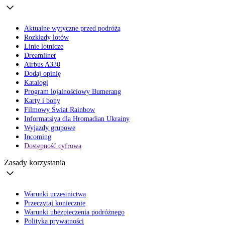
Aktualne wytyczne przed podróżą
Rozkłady lotów
Linie lotnicze
Dreamliner
Airbus A330
Dodaj opinię
Katalogi
Program lojalnościowy Bumerang
Karty i bony
Filmowy Świat Rainbow
Informatsiya dla Hromadian Ukrainy
Wyjazdy grupowe
Incoming
Dostępność cyfrowa
Zasady korzystania
Warunki uczestnictwa
Przeczytaj koniecznie
Warunki ubezpieczenia podróżnego
Polityka prywatności