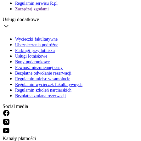
Regulamin serwisu R.pl
Zarządzaj zgodami
Usługi dodatkowe
Wycieczki fakultatywne
Ubezpieczenia podróżne
Parkingi przy lotnisku
Usługi lotniskowe
Bony podarunkowe
Pewność niezmiennej ceny
Bezpłatne odwołanie rezerwacji
Regulamin miejsc w samolocie
Regulamin wycieczek fakultatywnych
Regulamin szkoleń narciarskich
Bezpłatna zmiana rezerwacji
Social media
Kanały płatności