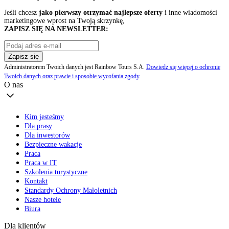
Jeśli chcesz
jako pierwszy otrzymać najlepsze oferty
i inne wiadomości
marketingowe wprost na Twoją skrzynkę,
ZAPISZ SIĘ NA NEWSLETTER:
Zapisz się
Administratorem Twoich danych jest Rainbow Tours S.A.
Dowiedz się więcej o ochronie
Twoich danych oraz prawie i sposobie wycofania zgody
.
O nas
Kim jesteśmy
Dla prasy
Dla inwestorów
Bezpieczne wakacje
Praca
Praca w IT
Szkolenia turystyczne
Kontakt
Standardy Ochrony Małoletnich
Nasze hotele
Biura
Dla klientów