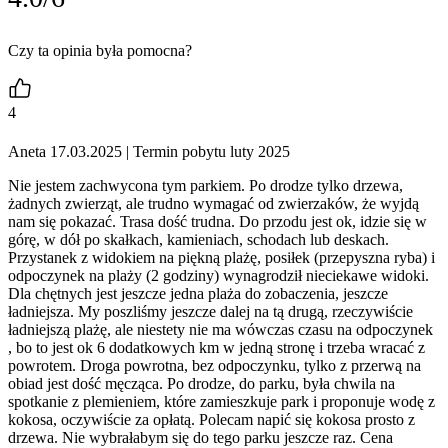
Czy ta opinia była pomocna?
4
Aneta 17.03.2025
| Termin pobytu luty 2025
Nie jestem zachwycona tym parkiem. Po drodze tylko drzewa,
żadnych zwierząt, ale trudno wymagać od zwierzaków, że wyjdą
nam się pokazać. Trasa dość trudna. Do przodu jest ok, idzie się w
górę, w dół po skałkach, kamieniach, schodach lub deskach.
Przystanek z widokiem na piękną plażę, posiłek (przepyszna ryba) i
odpoczynek na plaży (2 godziny) wynagrodził nieciekawe widoki.
Dla chętnych jest jeszcze jedna plaża do zobaczenia, jeszcze
ładniejsza. My poszliśmy jeszcze dalej na tą drugą, rzeczywiście
ładniejszą plażę, ale niestety nie ma wówczas czasu na odpoczynek
, bo to jest ok 6 dodatkowych km w jedną stronę i trzeba wracać z
powrotem. Droga powrotna, bez odpoczynku, tylko z przerwą na
obiad jest dość męcząca. Po drodze, do parku, była chwila na
spotkanie z plemieniem, które zamieszkuje park i proponuje wodę z
kokosa, oczywiście za opłatą. Polecam napić się kokosa prosto z
drzewa. Nie wybrałabym się do tego parku jeszcze raz. Cena