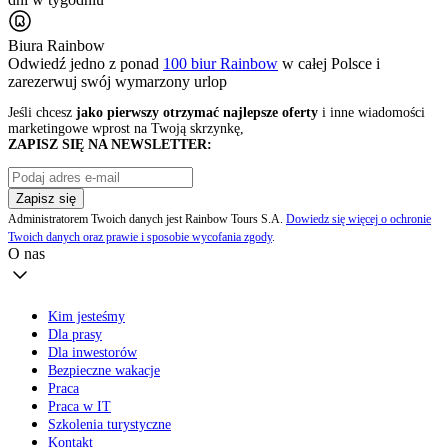
Biura Rainbow
Odwiedź jedno z ponad
100 biur Rainbow
w całej Polsce i
zarezerwuj swój
wymarzony urlop
Jeśli chcesz
jako pierwszy otrzymać najlepsze oferty
i inne wiadomości
marketingowe wprost na Twoją skrzynkę,
ZAPISZ SIĘ NA NEWSLETTER:
Zapisz się
Administratorem Twoich danych jest Rainbow Tours S.A.
Dowiedz się więcej o ochronie
Twoich danych oraz prawie i sposobie wycofania zgody
.
O nas
Kim jesteśmy
Dla prasy
Dla inwestorów
Bezpieczne wakacje
Praca
Praca w IT
Szkolenia turystyczne
Kontakt