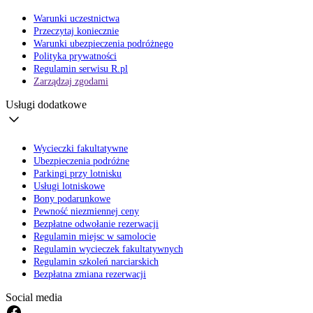
Warunki uczestnictwa
Przeczytaj koniecznie
Warunki ubezpieczenia podróżnego
Polityka prywatności
Regulamin serwisu R.pl
Zarządzaj zgodami
Usługi dodatkowe
Wycieczki fakultatywne
Ubezpieczenia podróżne
Parkingi przy lotnisku
Usługi lotniskowe
Bony podarunkowe
Pewność niezmiennej ceny
Bezpłatne odwołanie rezerwacji
Regulamin miejsc w samolocie
Regulamin wycieczek fakultatywnych
Regulamin szkoleń narciarskich
Bezpłatna zmiana rezerwacji
Social media