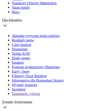
Standardy Ochrony Małoletnich
Nasze hotele
Biura
Dla klientów
Aktualne wytyczne przed podróżą
Rozkłady lotów
Linie lotnicze
Dreamliner
Airbus A330
Dodaj opinię
Katalogi
Program lojalnościowy Bumerang
Karty i bony
Filmowy Świat Rainbow
Informatsiya dla Hromadian Ukrainy
Wyjazdy grupowe
Incoming
Dostępność cyfrowa
Zasady korzystania