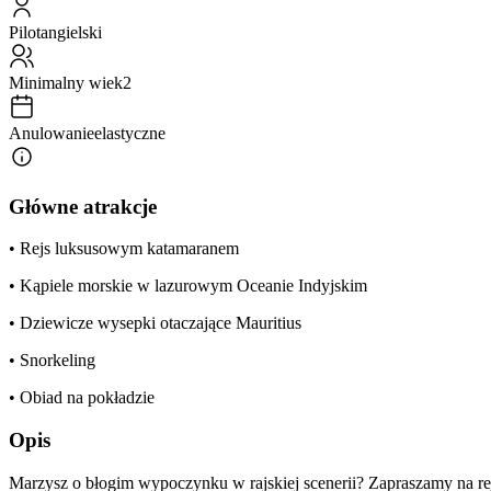
Pilot
angielski
Minimalny wiek
2
Anulowanie
elastyczne
Główne atrakcje
• Rejs luksusowym katamaranem
• Kąpiele morskie w lazurowym Oceanie Indyjskim
• Dziewicze wysepki otaczające Mauritius
• Snorkeling
• Obiad na pokładzie
Opis
Marzysz o błogim wypoczynku w rajskiej scenerii? Zapraszamy na re