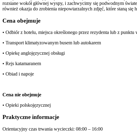
rozsiane wokół głównej wyspy, i zachwycimy się podwodnym światem 
również okazja do zrobienia niepowtarzalnych zdjęć, które staną się
Cena obejmuje
• Odbiór z hotelu, miejsca określonego przez rezydenta lub z punkt
• Transport klimatyzowanym busem lub autokarem
• Opiekę anglojęzycznej obsługi
• Rejs katamaranem
• Obiad i napoje
Cena nie obejmuje
• Opieki polskojęzycznej
Praktyczne informacje
Orientacyjny czas trwania wycieczki: 08:00 – 16:00