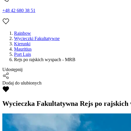
+48 42 680 38 51
Rainbow
Wycieczki Fakultatywne
Kierunki
Mauritius
Port Luis
Rejs po rajskich wyspach - MRB
Udostępnij
Dodaj do ulubionych
Wycieczka Fakultatywna
Rejs po rajskic