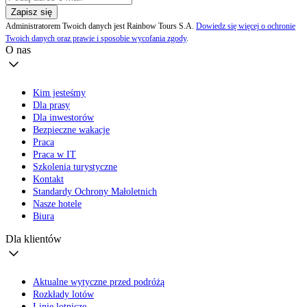
Zapisz się
Administratorem Twoich danych jest Rainbow Tours S.A.
Dowiedz się więcej o ochronie
Twoich danych oraz prawie i sposobie wycofania zgody
.
O nas
Kim jesteśmy
Dla prasy
Dla inwestorów
Bezpieczne wakacje
Praca
Praca w IT
Szkolenia turystyczne
Kontakt
Standardy Ochrony Małoletnich
Nasze hotele
Biura
Dla klientów
Aktualne wytyczne przed podróżą
Rozkłady lotów
Linie lotnicze