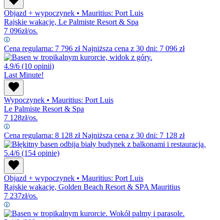
Objazd + wypoczynek
•
Mauritius: Port Luis
Rajskie wakacje, Le Palmiste Resort & Spa
7 096
zł/os.
Cena regularna:
7 796
zł
Najniższa cena z 30 dni: 7 096 zł
4.9/6
(10 opinii)
Last Minute!
Wypoczynek
•
Mauritius: Port Luis
Le Palmiste Resort & Spa
7 128
zł/os.
Cena regularna:
8 128
zł
Najniższa cena z 30 dni: 7 128 zł
5.4/6
(154 opinie)
Objazd + wypoczynek
•
Mauritius: Port Luis
Rajskie wakacje, Golden Beach Resort & SPA Mauritius
7 237
zł/os.