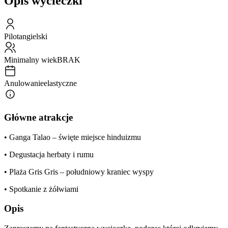
Opis wycieczki
Pilot
angielski
Minimalny wiek
BRAK
Anulowanie
elastyczne
Główne atrakcje
• Ganga Talao – święte miejsce hinduizmu
• Degustacja herbaty i rumu
• Plaża Gris Gris – południowy kraniec wyspy
• Spotkanie z żółwiami
Opis