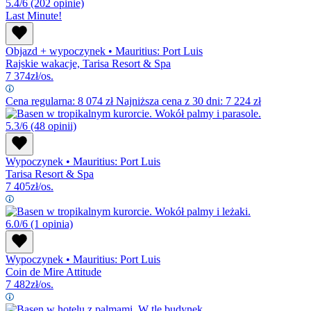
5.4/6
(202 opinie)
Last Minute!
Objazd + wypoczynek
•
Mauritius: Port Luis
Rajskie wakacje, Tarisa Resort & Spa
7 374
zł/os.
Cena regularna:
8 074
zł
Najniższa cena z 30 dni: 7 224 zł
5.3/6
(48 opinii)
Wypoczynek
•
Mauritius: Port Luis
Tarisa Resort & Spa
7 405
zł/os.
6.0/6
(1 opinia)
Wypoczynek
•
Mauritius: Port Luis
Coin de Mire Attitude
7 482
zł/os.