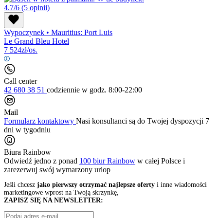
4.7/6
(5 opinii)
Wypoczynek
•
Mauritius: Port Luis
Le Grand Bleu Hotel
7 524
zł/os.
Call center
42 680 38 51
codziennie
w godz. 8:00-22:00
Mail
Formularz kontaktowy
Nasi konsultanci są do Twojej dyspozycji 7
dni w tygodniu
Biura Rainbow
Odwiedź jedno z ponad
100 biur Rainbow
w całej Polsce i
zarezerwuj swój
wymarzony urlop
Jeśli chcesz
jako pierwszy otrzymać najlepsze oferty
i inne wiadomości
marketingowe wprost na Twoją skrzynkę,
ZAPISZ SIĘ NA NEWSLETTER: