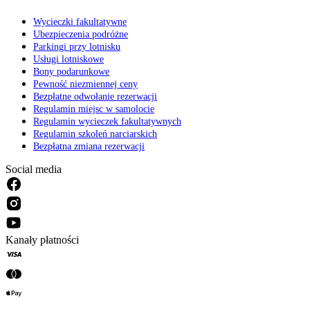
Wycieczki fakultatywne
Ubezpieczenia podróżne
Parkingi przy lotnisku
Usługi lotniskowe
Bony podarunkowe
Pewność niezmiennej ceny
Bezpłatne odwołanie rezerwacji
Regulamin miejsc w samolocie
Regulamin wycieczek fakultatywnych
Regulamin szkoleń narciarskich
Bezpłatna zmiana rezerwacji
Social media
Kanały płatności