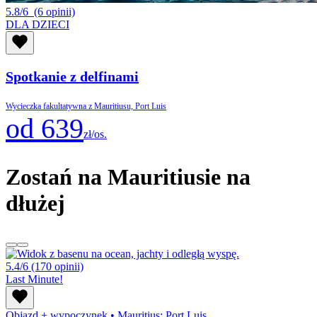
5.8/6
(6 opinii)
DLA DZIECI
Spotkanie z delfinami
Wycieczka fakultatywna z Mauritiusu, Port Luis
od 639
zł/os.
Zostań na Mauritiusie na
dłużej
5.4/6
(170 opinii)
Last Minute!
Objazd + wypoczynek
•
Mauritius: Port Luis