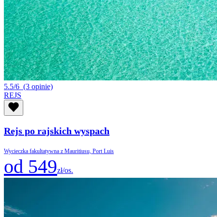
5.5/6
(3 opinie)
REJS
Rejs po rajskich wyspach
Wycieczka fakultatywna z Mauritiusu, Port Luis
od 549
zł/os.