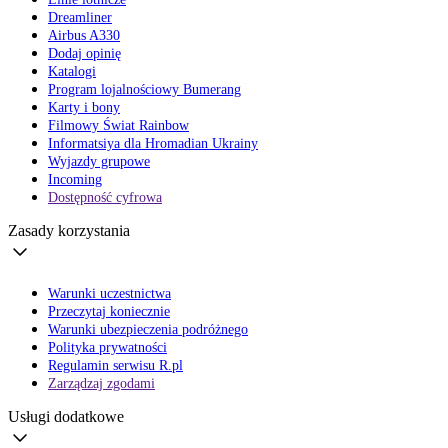
Dreamliner
Airbus A330
Dodaj opinię
Katalogi
Program lojalnościowy Bumerang
Karty i bony
Filmowy Świat Rainbow
Informatsiya dla Hromadian Ukrainy
Wyjazdy grupowe
Incoming
Dostępność cyfrowa
Zasady korzystania
Warunki uczestnictwa
Przeczytaj koniecznie
Warunki ubezpieczenia podróżnego
Polityka prywatności
Regulamin serwisu R.pl
Zarządzaj zgodami
Usługi dodatkowe