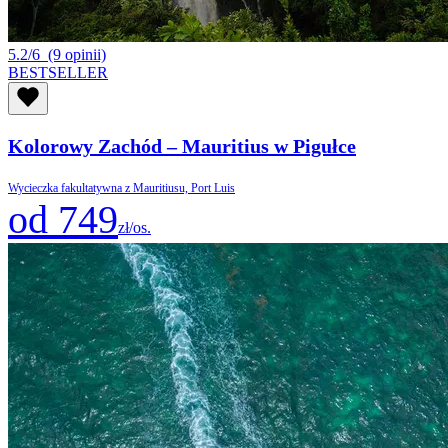
5.2/6
(9 opinii)
BESTSELLER
Kolorowy Zachód – Mauritius w Pigułce
Wycieczka fakultatywna z Mauritiusu, Port Luis
od 749
zł/os.