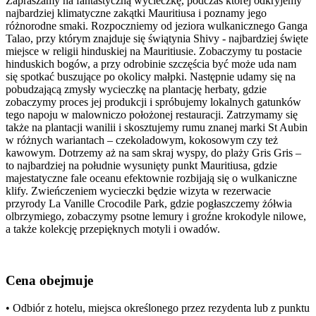
Zapraszamy na fantastyczną wycieczkę, podczas której odkryjemy
najbardziej klimatyczne zakątki Mauritiusa i poznamy jego
różnorodne smaki. Rozpoczniemy od jeziora wulkanicznego Ganga
Talao, przy którym znajduje się świątynia Shivy - najbardziej święte
miejsce w religii hinduskiej na Mauritiusie. Zobaczymy tu postacie
hinduskich bogów, a przy odrobinie szczęścia być może uda nam
się spotkać buszujące po okolicy małpki. Następnie udamy się na
pobudzającą zmysły wycieczkę na plantację herbaty, gdzie
zobaczymy proces jej produkcji i spróbujemy lokalnych gatunków
tego napoju w malowniczo położonej restauracji. Zatrzymamy się
także na plantacji wanilii i skosztujemy rumu znanej marki St Aubin
w różnych wariantach – czekoladowym, kokosowym czy też
kawowym. Dotrzemy aż na sam skraj wyspy, do plaży Gris Gris –
to najbardziej na południe wysunięty punkt Mauritiusa, gdzie
majestatyczne fale oceanu efektownie rozbijają się o wulkaniczne
klify. Zwieńczeniem wycieczki będzie wizyta w rezerwacie
przyrody La Vanille Crocodile Park, gdzie pogłaszczemy żółwia
olbrzymiego, zobaczymy psotne lemury i groźne krokodyle nilowe,
a także kolekcję przepięknych motyli i owadów.
Cena obejmuje
• Odbiór z hotelu, miejsca określonego przez rezydenta lub z punktu