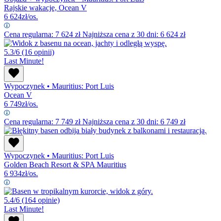
Rajskie wakacje, Ocean V
6 624
zł/os.
Cena regularna:
7 624
zł
Najniższa cena z 30 dni: 6 624 zł
5.3/6
(16 opinii)
Last Minute!
Wypoczynek
•
Mauritius: Port Luis
Ocean V
6 749
zł/os.
Cena regularna:
7 749
zł
Najniższa cena z 30 dni: 6 749 zł
Wypoczynek
•
Mauritius: Port Luis
Golden Beach Resort & SPA Mauritius
6 934
zł/os.
5.4/6
(164 opinie)
Last Minute!