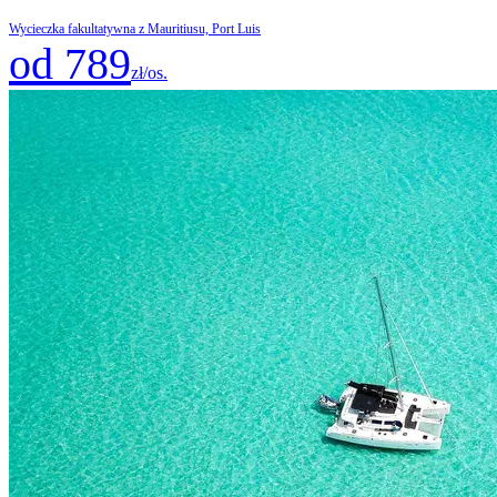
Wycieczka fakultatywna z Mauritiusu, Port Luis
od 789
zł/os.