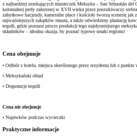
z najbardziej urzekających miasteczek Meksyku – San Sebastián del Oe
kolonialnej perły założonej w XVII wieku przez poszukiwaczy sreb
zabytkowe hacjendy, kameralne place i kościoły tworzą scenerię jak
najważniejszych zakątków miasta, a także odwiedzimy plantację kawy
tequili, gdzie poznasz proces produkcji tego najsłynniejszego meks
składników – idealna okazja, by poznać typowe smaki regionu!
Cena obejmuje
• Odbiór z hotelu, miejsca określonego przez rezydenta lub z punkt
• Meksykański obiad
• Degustacje tequili
Cena nie obejmuje
• Napiwków podczas wycieczki
Praktyczne informacje