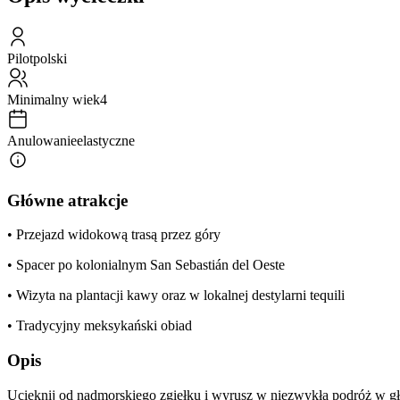
Pilot
polski
Minimalny wiek
4
Anulowanie
elastyczne
Główne atrakcje
• Przejazd widokową trasą przez góry
• Spacer po kolonialnym San Sebastián del Oeste
• Wizyta na plantacji kawy oraz w lokalnej destylarni tequili
• Tradycyjny meksykański obiad
Opis
Ucieknij od nadmorskiego zgiełku i wyrusz w niezwykłą podróż w głąb