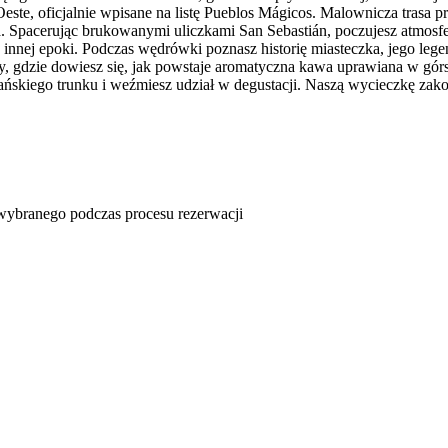
ste, oficjalnie wpisane na listę Pueblos Mágicos. Malownicza trasa pr
ra. Spacerując brukowanymi uliczkami San Sebastián, poczujesz atmo
 z innej epoki. Podczas wędrówki poznasz historię miasteczka, jego le
, gdzie dowiesz się, jak powstaje aromatyczna kawa uprawiana w górsk
ykańskiego trunku i weźmiesz udział w degustacji. Naszą wycieczkę za
u wybranego podczas procesu rezerwacji