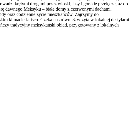
owadzi krętymi drogami przez wioski, lasy i górskie przełęcze, aż do
sferę dawnego Meksyku – białe domy z czerwonymi dachami,
gendy oraz codzienne życie mieszkańców. Zajrzymy do
im klimacie Jalisco. Czeka nas również wizyta w lokalnej destylarni
kończy tradycyjny meksykański obiad, przygotowany z lokalnych