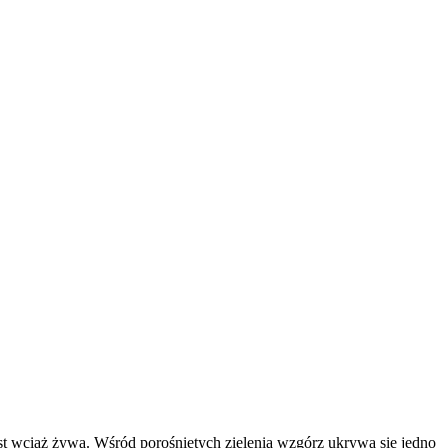
est wciąż żywa. Wśród porośniętych zielenią wzgórz ukrywa się jedno