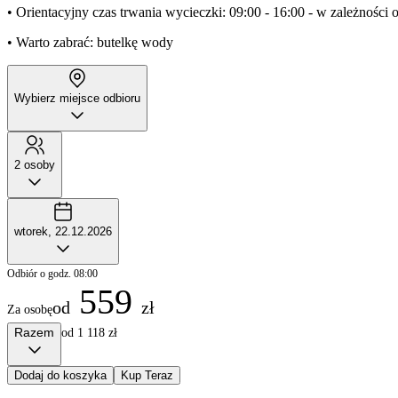
• Orientacyjny czas trwania wycieczki: 09:00 - 16:00 - w zależności 
• Warto zabrać: butelkę wody
Wybierz miejsce odbioru
2 osoby
wtorek, 22.12.2026
Odbiór o godz. 08:00
559
od
zł
Za osobę
Razem
od 1 118 zł
Dodaj do koszyka
Kup Teraz