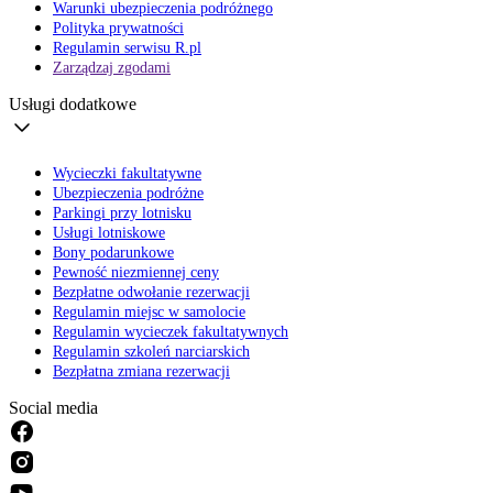
Warunki ubezpieczenia podróżnego
Polityka prywatności
Regulamin serwisu R.pl
Zarządzaj zgodami
Usługi dodatkowe
Wycieczki fakultatywne
Ubezpieczenia podróżne
Parkingi przy lotnisku
Usługi lotniskowe
Bony podarunkowe
Pewność niezmiennej ceny
Bezpłatne odwołanie rezerwacji
Regulamin miejsc w samolocie
Regulamin wycieczek fakultatywnych
Regulamin szkoleń narciarskich
Bezpłatna zmiana rezerwacji
Social media