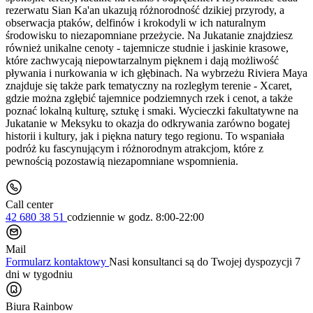
rezerwatu Sian Ka'an ukazują różnorodność dzikiej przyrody, a
obserwacja ptaków, delfinów i krokodyli w ich naturalnym
środowisku to niezapomniane przeżycie. Na Jukatanie znajdziesz
również unikalne cenoty - tajemnicze studnie i jaskinie krasowe,
które zachwycają niepowtarzalnym pięknem i dają możliwość
pływania i nurkowania w ich głębinach. Na wybrzeżu Riviera Maya
znajduje się także park tematyczny na rozległym terenie - Xcaret,
gdzie można zgłębić tajemnice podziemnych rzek i cenot, a także
poznać lokalną kulturę, sztukę i smaki. Wycieczki fakultatywne na
Jukatanie w Meksyku to okazja do odkrywania zarówno bogatej
historii i kultury, jak i piękna natury tego regionu. To wspaniała
podróż ku fascynującym i różnorodnym atrakcjom, które z
pewnością pozostawią niezapomniane wspomnienia.
Call center
42 680 38 51
codziennie
w godz. 8:00-22:00
Mail
Formularz kontaktowy
Nasi konsultanci są do Twojej dyspozycji 7
dni w tygodniu
Biura Rainbow