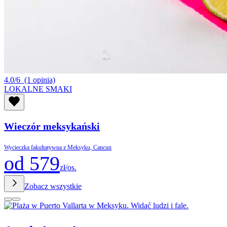
4.0/6
(1 opinia)
LOKALNE SMAKI
Wieczór meksykański
Wycieczka fakultatywna z Meksyku, Cancun
od 579
zł/os.
Zobacz wszystkie