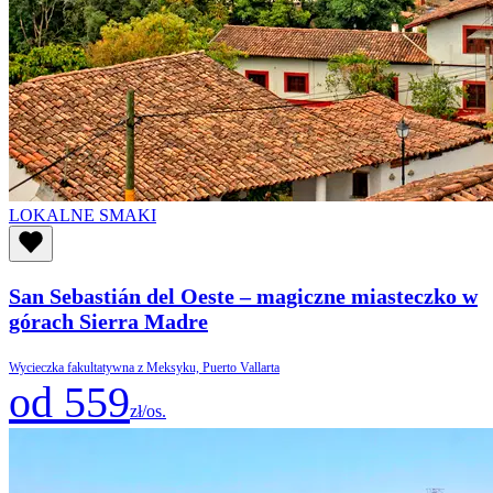
LOKALNE SMAKI
San Sebastián del Oeste – magiczne miasteczko w
górach Sierra Madre
Wycieczka fakultatywna z Meksyku, Puerto Vallarta
od 559
zł/os.