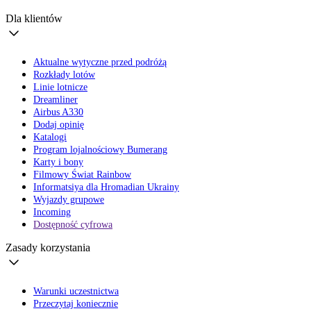
Dla klientów
Aktualne wytyczne przed podróżą
Rozkłady lotów
Linie lotnicze
Dreamliner
Airbus A330
Dodaj opinię
Katalogi
Program lojalnościowy Bumerang
Karty i bony
Filmowy Świat Rainbow
Informatsiya dla Hromadian Ukrainy
Wyjazdy grupowe
Incoming
Dostępność cyfrowa
Zasady korzystania
Warunki uczestnictwa
Przeczytaj koniecznie