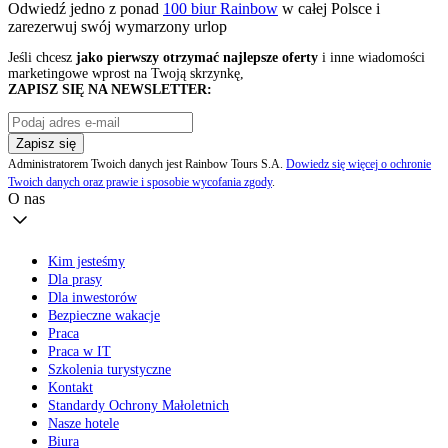
Odwiedź jedno z ponad
100 biur Rainbow
w całej Polsce i
zarezerwuj swój
wymarzony urlop
Jeśli chcesz
jako pierwszy otrzymać najlepsze oferty
i inne wiadomości
marketingowe wprost na Twoją skrzynkę,
ZAPISZ SIĘ NA NEWSLETTER:
Zapisz się
Administratorem Twoich danych jest Rainbow Tours S.A.
Dowiedz się więcej o ochronie
Twoich danych oraz prawie i sposobie wycofania zgody
.
O nas
Kim jesteśmy
Dla prasy
Dla inwestorów
Bezpieczne wakacje
Praca
Praca w IT
Szkolenia turystyczne
Kontakt
Standardy Ochrony Małoletnich
Nasze hotele
Biura