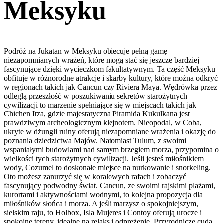
Meksyku
Podróż na Jukatan w Meksyku obiecuje pełną gamę
niezapomnianych wrażeń, które mogą stać się jeszcze bardziej
fascynujące dzięki wycieczkom fakultatywnym. Ta część Meksyku
obfituje w różnorodne atrakcje i skarby kultury, które można odkryć
w regionach takich jak Cancun czy Riviera Maya. Wędrówka przez
odległą przeszłość w poszukiwaniu sekretów starożytnych
cywilizacji to marzenie spełniające się w miejscach takich jak
Chichen Itza, gdzie majestatyczna Piramida Kukulkana jest
prawdziwym archeologicznym klejnotem. Nieopodal, w Coba,
ukryte w dżungli ruiny oferują niezapomniane wrażenia i okazję do
poznania dziedzictwa Majów. Natomiast Tulum, z swoimi
wspaniałymi budowlami nad samym brzegiem morza, przypomina o
wielkości tych starożytnych cywilizacji. Jeśli jesteś miłośnikiem
wody, Cozumel to doskonałe miejsce na nurkowanie i snorkeling.
Oto możesz zanurzyć się w koralowych rafach i zobaczyć
fascynujący podwodny świat. Cancun, ze swoimi rajskimi plażami,
kurortami i aktywnościami wodnymi, to kolejna propozycja dla
miłośników słońca i morza. A jeśli marzysz o spokojniejszym,
sielskim raju, to Holbox, Isla Mujeres i Contoy oferują urocze i
spokojne tereny, idealne na relaks i odprężenie. Przyrodnicze cuda