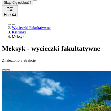
Skąd Cię odebrać?
Filtry
(1)
...
Wycieczki Fakultatywne
Kierunki
Meksyk
Meksyk - wycieczki fakultatywne
Znaleziono 3 atrakcje