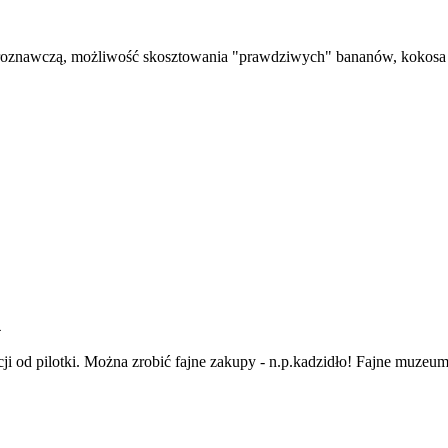
turoznawczą, możliwość skosztowania "prawdziwych" bananów, kokosa 
4
 od pilotki. Można zrobić fajne zakupy - n.p.kadzidło! Fajne muzeu