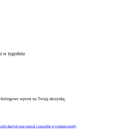
ni w tygodniu
rketingowe wprost na Twoją skrzynkę,
oich danych oraz prawie i sposobie wycofania zgody
.