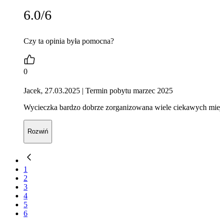
6.0/6
Czy ta opinia była pomocna?
0
Jacek, 27.03.2025
| Termin pobytu marzec 2025
Wycieczka bardzo dobrze zorganizowana wiele ciekawych miej
Rozwiń
1
2
3
4
5
6