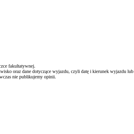
zce fakultatywnej.
zwisko oraz dane dotyczące wyjazdu, czyli datę i kierunek wyjazdu lu
ówczas nie publikujemy opinii.