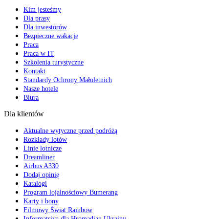
Kim jesteśmy
Dla prasy
Dla inwestorów
Bezpieczne wakacje
Praca
Praca w IT
Szkolenia turystyczne
Kontakt
Standardy Ochrony Małoletnich
Nasze hotele
Biura
Dla klientów
Aktualne wytyczne przed podróżą
Rozkłady lotów
Linie lotnicze
Dreamliner
Airbus A330
Dodaj opinię
Katalogi
Program lojalnościowy Bumerang
Karty i bony
Filmowy Świat Rainbow
Informatsiya dla Hromadian Ukrainy