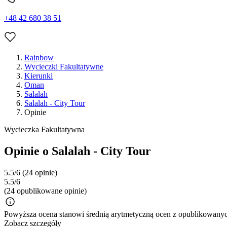
+48 42 680 38 51
Rainbow
Wycieczki Fakultatywne
Kierunki
Oman
Salalah
Salalah - City Tour
Opinie
Wycieczka Fakultatywna
Opinie o Salalah - City Tour
5.5/6
(24 opinie)
5.5/6
(24 opublikowane opinie)
Powyższa ocena stanowi średnią arytmetyczną ocen z opublikowanych
Zobacz szczegóły