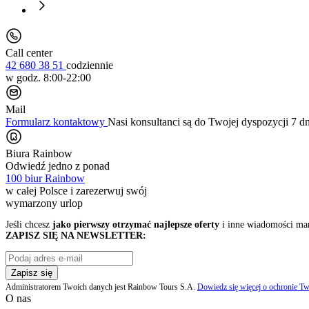
Call center
42 680 38 51
codziennie
w godz. 8:00-22:00
Mail
Formularz kontaktowy
Nasi konsultanci są do Twojej dyspozycji 7 d
Biura Rainbow
Odwiedź jedno z ponad
100 biur Rainbow
w całej Polsce i zarezerwuj swój
wymarzony urlop
Jeśli chcesz
jako pierwszy otrzymać najlepsze oferty
i inne wiadomości ma
ZAPISZ SIĘ NA NEWSLETTER:
Zapisz się
Administratorem Twoich danych jest Rainbow Tours S.A.
Dowiedz się więcej o ochronie Tw
O nas