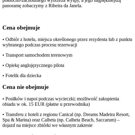
północno-zachodniego wybrzeża wyspy, a jego najpiękniejszą
panoramę zobaczymy z Ribeira da Janela.
Cena obejmuje
• Odbiór z hotelu, miejsca określonego przez rezydenta lub z punktu
wybranego podczas procesu rezerwacji
• Transport samochodem terenowym
• Opiekę anglojęzycznego pilota
• Fotelik dla dziecka
Cena nie obejmuje
• Posiłków i napoi podczas wycieczki; możliwość zakupienia
obiadu w ok. 15 EUR (płatne u przewodnika)
• Transferu z hoteli z regionu Canical (np. Dreams Madeira Resort,
Spa & Marina) oraz Calheta (np. Calheta Beach, Saccarum) –
dojazd na miejsce zbiórki we własnym zakresie