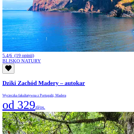
5.4/6
(19 opinii)
BLISKO NATURY
Dziki Zachód Madery – autokar
Wycieczka fakultatywna z Portugalii, Madera
od 329
zł/os.