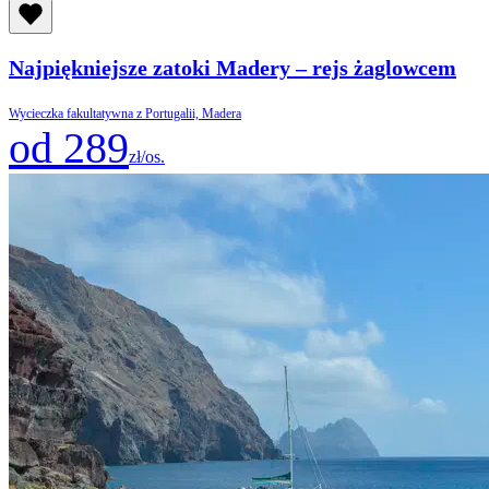
Najpiękniejsze zatoki Madery – rejs żaglowcem
Wycieczka fakultatywna z Portugalii, Madera
od 289
zł/os.