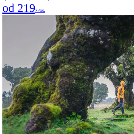
od 219
zł/os.