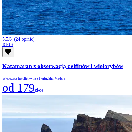
5.5/6
(24 opinie)
REJS
Katamaran z obserwacją delfinów i wielorybów
Wycieczka fakultatywna z Portugalii, Madera
od 179
zł/os.