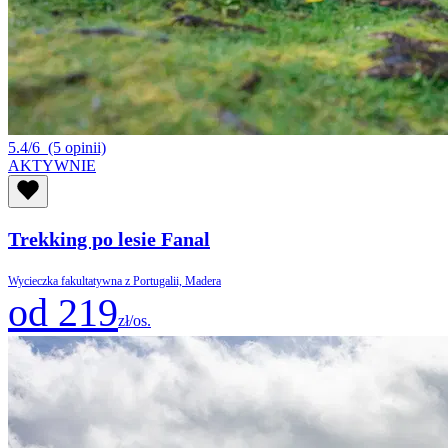
5.4/6
(5 opinii)
AKTYWNIE
Trekking po lesie Fanal
Wycieczka fakultatywna z Portugalii, Madera
od 219
zł/os.