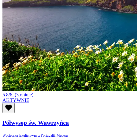
5.8/6
(3 opinie)
AKTYWNIE
Półwysep św. Wawrzyńca
Wycieczka fakultatywna z Portugalii, Madera