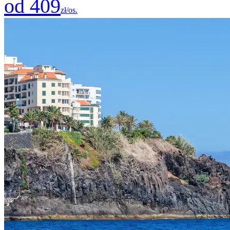
od 409
zł/os.