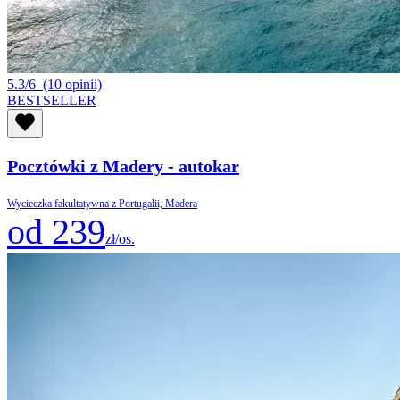
5.3/6
(10 opinii)
BESTSELLER
Pocztówki z Madery - autokar
Wycieczka fakultatywna z Portugalii, Madera
od 239
zł/os.