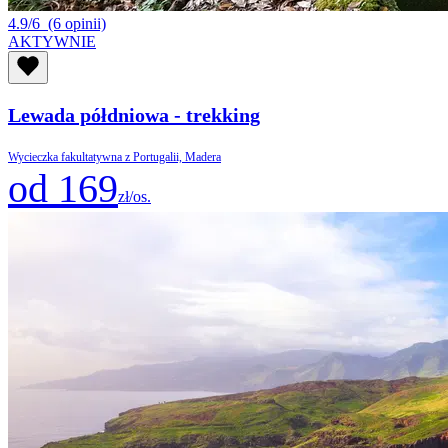
4.9/6
(6 opinii)
AKTYWNIE
Lewada półdniowa - trekking
Wycieczka fakultatywna z Portugalii, Madera
od 169
zł/os.