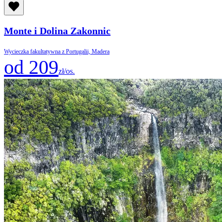
Monte i Dolina Zakonnic
Wycieczka fakultatywna z Portugalii, Madera
od 209
zł/os.