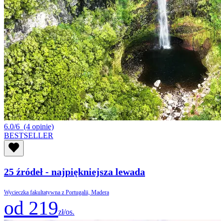
6.0/6
(4 opinie)
BESTSELLER
25 źródeł - najpiękniejsza lewada
Wycieczka fakultatywna z Portugalii, Madera
od 219
zł/os.