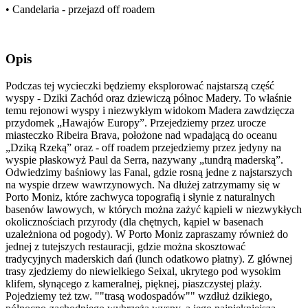
• Candelaria - przejazd off roadem
Opis
Podczas tej wycieczki będziemy eksplorować najstarszą część
wyspy - Dziki Zachód oraz dziewiczą północ Madery. To właśnie
temu rejonowi wyspy i niezwykłym widokom Madera zawdzięcza
przydomek „Hawajów Europy”. Przejedziemy przez urocze
miasteczko Ribeira Brava, położone nad wpadającą do oceanu
„Dziką Rzeką” oraz - off roadem przejedziemy przez jedyny na
wyspie płaskowyż Paul da Serra, nazywany „tundrą maderską”.
Odwiedzimy baśniowy las Fanal, gdzie rosną jedne z najstarszych
na wyspie drzew wawrzynowych. Na dłużej zatrzymamy się w
Porto Moniz, które zachwyca topografią i słynie z naturalnych
basenów lawowych, w których można zażyć kąpieli w niezwykłych
okolicznościach przyrody (dla chętnych, kąpiel w basenach
uzależniona od pogody). W Porto Moniz zapraszamy również do
jednej z tutejszych restauracji, gdzie można skosztować
tradycyjnych maderskich dań (lunch odatkowo płatny). Z głównej
trasy zjedziemy do niewielkiego Seixal, ukrytego pod wysokim
klifem, słynącego z kameralnej, pięknej, piaszczystej plaży.
Pojedziemy też tzw. ""trasą wodospadów"" wzdłuż dzikiego,