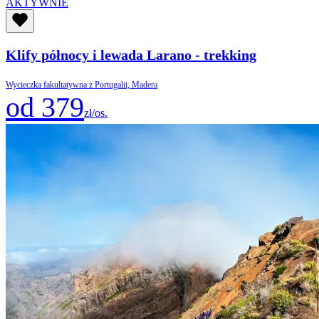
AKTYWNIE
Klify północy i lewada Larano - trekking
Wycieczka fakultatywna z Portugalii, Madera
od 379
zł/os.