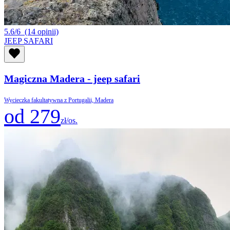
5.6/6
(14 opinii)
JEEP SAFARI
Magiczna Madera - jeep safari
Wycieczka fakultatywna z Portugalii, Madera
od 279
zł/os.