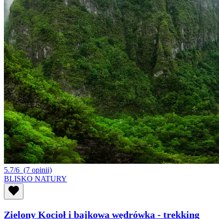
5.7/6
(7 opinii)
BLISKO NATURY
Zielony Kocioł i bajkowa wędrówka - trekking