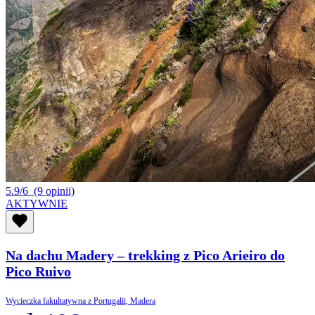
5.9/6
(9 opinii)
AKTYWNIE
Na dachu Madery – trekking z Pico Arieiro do
Pico Ruivo
Wycieczka fakultatywna z Portugalii, Madera